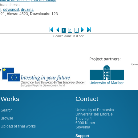
duate thesis
m
,
odvisnost
,
družina
021;
Views:
4523;
Downloads:
123
1
2
3
Search done in 0 sec.
Works
Contact
University of Primorska
Search
Universita' del Litorale
Browse
Titov trg 4
6000 Koper
Upload of final works
Slovenia
Support