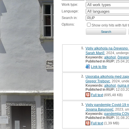
Work type:
Language:
Search in:
Options:
Show only hits with full t
1.
Vpliv alkohola na črevesno 
Sarah Marič
, 2024, undergr
Keywords:
alkohol
,
čreves
Published in RUP:
25.04.2
Link to file
2.
Uporaba alkohola med zapos
Gregor Trebovc
, 2024, und
Keywords:
alkohol
,
nujna 
Published in RUP:
12.03.2
Full text
(695,48 KB)
3.
Vpliv pandemije Covid-19 na
Jovana Bajunović
, 2023, u
Keywords:
pandemija COV
Published in RUP:
31.08.2
Full text
(1,39 MB)