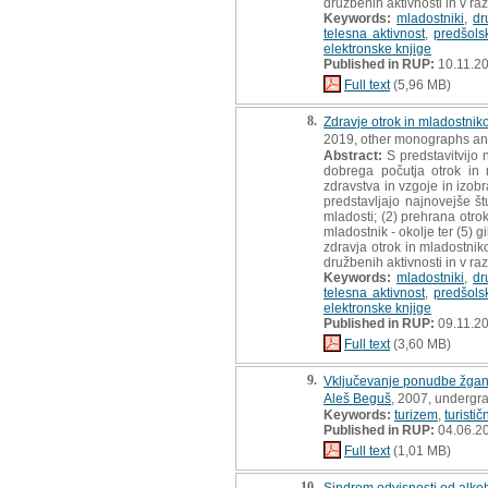
družbenih aktivnosti in v raz
Keywords:
mladostniki
,
dr
telesna aktivnost
,
predšolsk
elektronske knjige
Published in RUP:
10.11.2
Full text
(5,96 MB)
8.
Zdravje otrok in mladostniko
2019, other monographs an
Abstract:
S predstavitvijo 
dobrega počutja otrok in 
zdravstva in vzgoje in izob
predstavljajo najnovejše št
mladosti; (2) prehrana otrok
mladostnik - okolje ter (5) 
zdravja otrok in mladostnik
družbenih aktivnosti in v raz
Keywords:
mladostniki
,
dr
telesna aktivnost
,
predšolsk
elektronske knjige
Published in RUP:
09.11.2
Full text
(3,60 MB)
9.
Vključevanje ponudbe žganj
Aleš Beguš
, 2007, undergr
Keywords:
turizem
,
turisti
Published in RUP:
04.06.2
Full text
(1,01 MB)
10.
Sindrom odvisnosti od alkoh