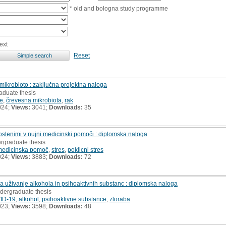
* old and bologna study programme
ext
Reset
mikrobioto : zaključna projektna naloga
aduate thesis
je
,
črevesna mikrobiota
,
rak
024;
Views:
3041;
Downloads:
35
lenimi v nujni medicinski pomoči : diplomska naloga
ergraduate thesis
medicinska pomoč
,
stres
,
poklicni stres
024;
Views:
3883;
Downloads:
72
 uživanje alkohola in psihoaktivnih substanc : diplomska naloga
ndergraduate thesis
ID-19
,
alkohol
,
psihoaktivne substance
,
zloraba
023;
Views:
3598;
Downloads:
48