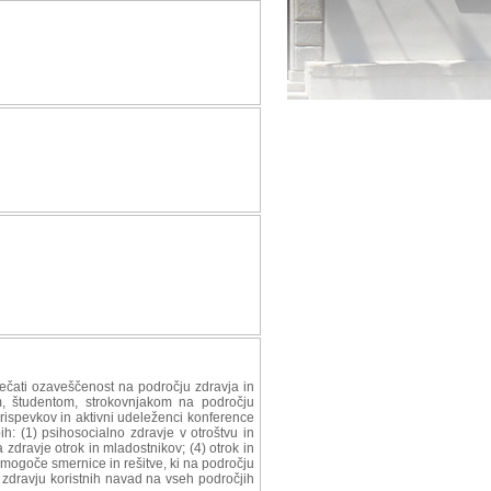
ovečati ozaveščenost na področju zdravja in
em, študentom, strokovnjakom na področju
prispevkov in aktivni udeleženci konference
h: (1) psihosocialno zdravje v otroštvu in
 zdravje otrok in mladostnikov; (4) otrok in
o mogoče smernice in rešitve, ki na področju
 zdravju koristnih navad na vseh področjih