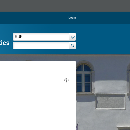
Login
tics