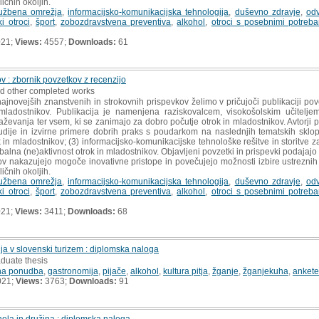
ličnih okoljih.
užbena omrežja
,
informacijsko-komunikacijska tehnologija
,
duševno zdravje
,
odv
i otroci
,
šport
,
zobozdravstvena preventiva
,
alkohol
,
otroci s posebnimi potreb
021;
Views:
4557;
Downloads:
61
v : zbornik povzetkov z recenzijo
d other completed works
najnovejših znanstvenih in strokovnih prispevkov želimo v pričujoči publikaciji p
mladostnikov. Publikacija je namenjena raziskovalcem, visokošolskim učitelj
raževanja ter vsem, ki se zanimajo za dobro počutje otrok in mladostnikov. Avtorji 
udije in izvirne primere dobrih praks s poudarkom na naslednjih tematskih sklopi
 in mladostnikov; (3) informacijsko-komunikacijske tehnološke rešitve in storitve za
gibalna (ne)aktivnost otrok in mladostnikov. Objavljeni povzetki in prispevki podajaj
ov nakazujejo mogoče inovativne pristope in povečujejo možnosti izbire ustreznih
ličnih okoljih.
užbena omrežja
,
informacijsko-komunikacijska tehnologija
,
duševno zdravje
,
odv
i otroci
,
šport
,
zobozdravstvena preventiva
,
alkohol
,
otroci s posebnimi potreb
021;
Views:
3411;
Downloads:
68
a v slovenski turizem : diplomska naloga
aduate thesis
čna ponudba
,
gastronomija
,
pijače
,
alkohol
,
kultura pitja
,
žganje
,
žganjekuha
,
ankete
021;
Views:
3763;
Downloads:
91
ola in družina : diplomska naloga