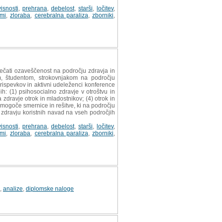
isnosti
,
prehrana
,
debelost
,
starši
,
ločitev
,
ami
,
zloraba
,
cerebralna paraliza
,
zborniki
,
ovečati ozaveščenost na področju zdravja in
em, študentom, strokovnjakom na področju
prispevkov in aktivni udeleženci konference
h: (1) psihosocialno zdravje v otroštvu in
 zdravje otrok in mladostnikov; (4) otrok in
o mogoče smernice in rešitve, ki na področju
 zdravju koristnih navad na vseh področjih
isnosti
,
prehrana
,
debelost
,
starši
,
ločitev
,
ami
,
zloraba
,
cerebralna paraliza
,
zborniki
,
,
analize
,
diplomske naloge