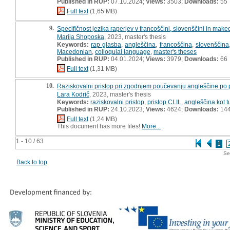
Published in RUP:
07.10.2024;
Views:
3503;
Downloads:
55
Full text
(1,65 MB)
9.
Specifičnost jezika raperjev v francoščini, slovenščini in make
Marija Shoposka
, 2023, master's thesis
Keywords:
rap glasba
,
angleščina
,
francoščina
,
slovenščina
Macedonian
,
colloquial language
,
master's theses
Published in RUP:
04.01.2024;
Views:
3979;
Downloads:
66
Full text
(1,31 MB)
10.
Raziskovalni pristop pri zgodnjem poučevanju angleščine po p
Lara Kodrič
, 2023, master's thesis
Keywords:
raziskovalni pristop
,
pristop CLIL
,
angleščina kot tu
Published in RUP:
24.10.2023;
Views:
4624;
Downloads:
14
Full text
(1,24 MB)
This document has more files!
More...
1 - 10 / 63
1
Se
Back to top