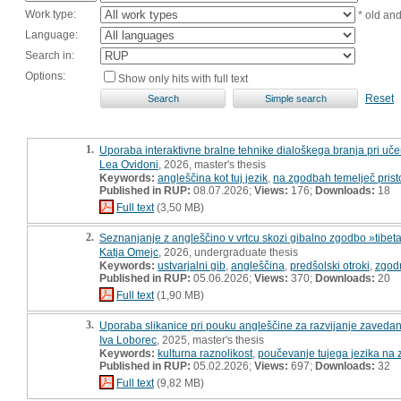
Work type:
* old an
Language:
Search in:
Options:
Show only hits with full text
Reset
1.
Uporaba interaktivne bralne tehnike dialoškega branja pri učen
Lea Ovidoni
, 2026, master's thesis
Keywords:
angleščina kot tuj jezik
,
na zgodbah temelječ prist
Published in RUP:
08.07.2026;
Views:
176;
Downloads:
18
Full text
(3,50 MB)
2.
Seznanjanje z angleščino v vrtcu skozi gibalno zgodbo »tibet
Katja Omejc
, 2026, undergraduate thesis
Keywords:
ustvarjalni gib
,
angleščina
,
predšolski otroki
,
zgod
Published in RUP:
05.06.2026;
Views:
370;
Downloads:
20
Full text
(1,90 MB)
3.
Uporaba slikanice pri pouku angleščine za razvijanje zavedanja
Iva Loborec
, 2025, master's thesis
Keywords:
kulturna raznolikost
,
poučevanje tujega jezika na z
Published in RUP:
05.02.2026;
Views:
697;
Downloads:
32
Full text
(9,82 MB)