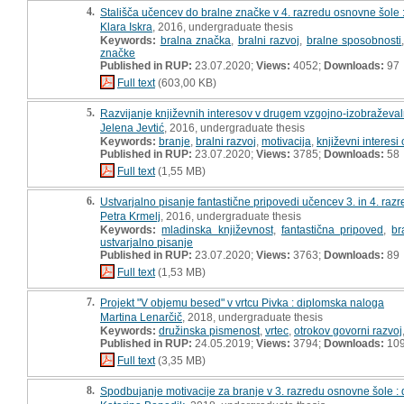
4.
Stališča učencev do bralne značke v 4. razredu osnovne šole 
Klara Iskra
, 2016, undergraduate thesis
Keywords:
bralna značka
,
bralni razvoj
,
bralne sposobnosti
značke
Published in RUP:
23.07.2020;
Views:
4052;
Downloads:
97
Full text
(603,00 KB)
5.
Razvijanje književnih interesov v drugem vzgojno-izobraževa
Jelena Jevtić
, 2016, undergraduate thesis
Keywords:
branje
,
bralni razvoj
,
motivacija
,
književni interesi 
Published in RUP:
23.07.2020;
Views:
3785;
Downloads:
58
Full text
(1,55 MB)
6.
Ustvarjalno pisanje fantastične pripovedi učencev 3. in 4. raz
Petra Krmelj
, 2016, undergraduate thesis
Keywords:
mladinska književnost
,
fantastična pripoved
,
br
ustvarjalno pisanje
Published in RUP:
23.07.2020;
Views:
3763;
Downloads:
89
Full text
(1,53 MB)
7.
Projekt "V objemu besed" v vrtcu Pivka : diplomska naloga
Martina Lenarčič
, 2018, undergraduate thesis
Keywords:
družinska pismenost
,
vrtec
,
otrokov govorni razvoj
Published in RUP:
24.05.2019;
Views:
3794;
Downloads:
10
Full text
(3,35 MB)
8.
Spodbujanje motivacije za branje v 3. razredu osnovne šole :