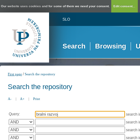
Our website uses cookies and for some of them we need your consent.
Edit consent...
SLO
Search
Browsing
U
/
First page
Search the repository
Search the repository
A-
|
A+
|
Print
Query:
search 
search 
search 
search 