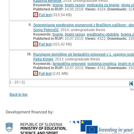
Katarina Benedik
, 2018, undergraduate thesis
Keywords:
branje
,
bralni razvoj
,
motivacija za branje
,
vloga uč
Published in RUP:
24.05.2019;
Views:
4324;
Downloads:
11
Full text
(315,54 KB)
9.
Spreminjanje predbralne pismenosti z Bralčkom palčkom : di
Sonja Petrovčič
, 2014, undergraduate thesis
Keywords:
branje
,
bralni razvoj
,
predbralno obdobje
,
bralna 
Published in RUP:
10.07.2015;
Views:
4322;
Downloads:
15
Full text
(321,42 KB)
10.
Razvijanje domišljije ob fantastični pripovedi v 1. vzgojno-i
Petra Krmelj
, 2013, undergraduate thesis
Keywords:
fantastična pripoved
,
sodobna pravljica
,
bralni in 
Published in RUP:
10.07.2015;
Views:
4741;
Downloads:
15
Full text
(2,81 MB)
1 - 10 / 11
Se
Back to top