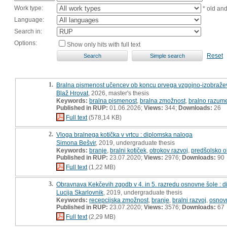
Work type:
* old an
Language:
Search in:
Options:
Show only hits with full text
Reset
1.
Bralna pismenost učencev ob koncu prvega vzgojno-izobražev
Blaž Hrovat
, 2026, master's thesis
Keywords:
bralna pismenost
,
bralna zmožnost
,
bralno razum
Published in RUP:
01.06.2026;
Views:
344;
Downloads:
26
Full text
(578,14 KB)
2.
Vloga bralnega kotička v vrtcu : diplomska naloga
Simona Bešvir
, 2019, undergraduate thesis
Keywords:
branje
,
bralni kotiček
,
otrokov razvoj
,
predšolsko 
Published in RUP:
23.07.2020;
Views:
2976;
Downloads:
90
Full text
(1,22 MB)
3.
Obravnava Kekčevih zgodb v 4. in 5. razredu osnovne šole : 
Lucija Skarlovnik
, 2019, undergraduate thesis
Keywords:
recepcijska zmožnost
,
branje
,
bralni razvoj
,
osnov
Published in RUP:
23.07.2020;
Views:
3576;
Downloads:
67
Full text
(2,29 MB)