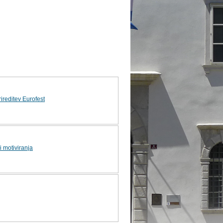
rireditev Eurofest
i motiviranja