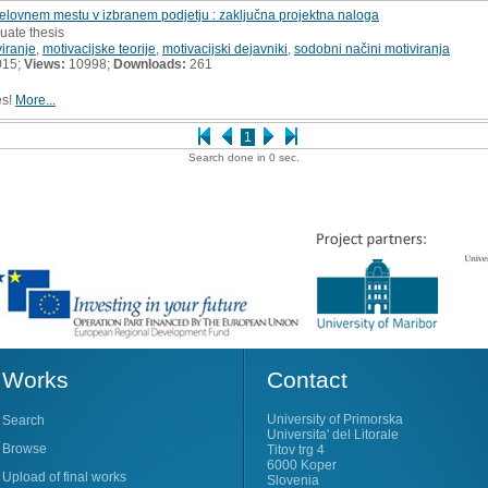
delovnem mestu v izbranem podjetju : zaključna projektna naloga
uate thesis
viranje
,
motivacijske teorije
,
motivacijski dejavniki
,
sodobni načini motiviranja
015;
Views:
10998;
Downloads:
261
es!
More...
1
Search done in 0 sec.
Works
Contact
University of Primorska
Search
Universita' del Litorale
Browse
Titov trg 4
6000 Koper
Upload of final works
Slovenia