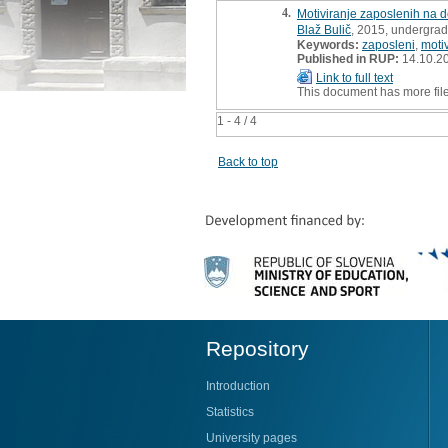
4.
Motiviranje zaposlenih na 
Blaž Bulič
, 2015, undergrad
Keywords:
zaposleni
,
moti
Published in RUP:
14.10.2
Link to full text
This document has more fil
1 - 4 / 4
Back to top
Repository
Introduction
Statistics
University pages