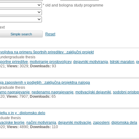
* old and bologna study programme
ext
Reset
voljstva na primeru športnih prireditev : zaključni projekt
 undergraduate thesis
športne prireditve
,
motiviranje prostovoljcev
,
dejavniki motiviranja
,
Istrski maraton
,
p
021;
Views:
3029;
Downloads:
93
ja zaposlenih v podjetjih : zaključna projektna naloga
graduate thesis
rno nagrajevanje
,
nedenarno nagrajevanje
,
motivacijski dejavniki
,
sodobni pristop
020;
Views:
7907;
Downloads:
65
etju x in y : diplomsko delo
aduate thesis
vacijske teorije
,
načini motiviranja
,
dejavniki motivacije
,
zaposleni
,
diplomska dela
020;
Views:
4890;
Downloads:
110