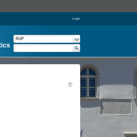
Login
tics