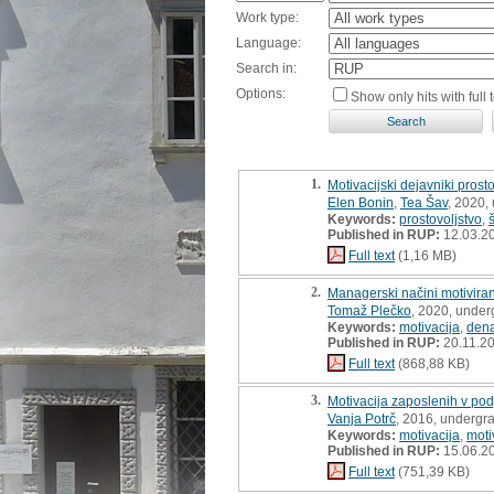
Work type:
Language:
Search in:
Options:
Show only hits with full t
1.
Motivacijski dejavniki prosto
Elen Bonin
,
Tea Šav
, 2020,
Keywords:
prostovoljstvo
,
Published in RUP:
12.03.2
Full text
(1,16 MB)
2.
Managerski načini motiviran
Tomaž Plečko
, 2020, under
Keywords:
motivacija
,
dena
Published in RUP:
20.11.2
Full text
(868,88 KB)
3.
Motivacija zaposlenih v podj
Vanja Potrč
, 2016, undergr
Keywords:
motivacija
,
moti
Published in RUP:
15.06.2
Full text
(751,39 KB)