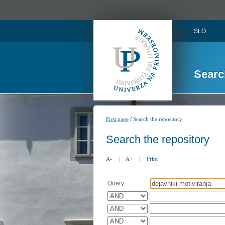
SLO
Searc
/
First page
Search the repository
Search the repository
A-
|
A+
|
Print
Query: