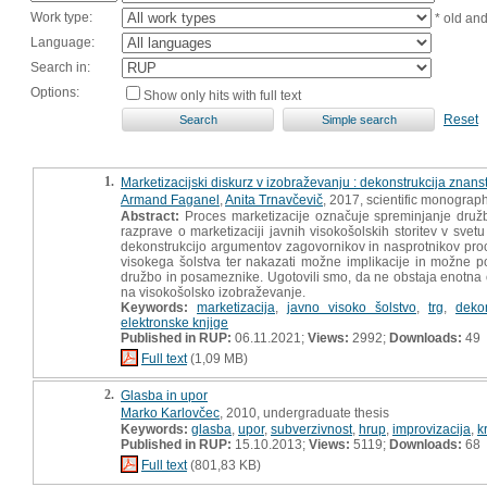
Work type:
* old an
Language:
Search in:
Options:
Show only hits with full text
Reset
1.
Marketizacijski diskurz v izobraževanju : dekonstrukcija znans
Armand Faganel
,
Anita Trnavčevič
, 2017, scientific monograp
Abstract:
Proces marketizacije označuje spreminjanje družbe
razprave o marketizaciji javnih visokošolskih storitev v svet
dekonstrukcijo argumentov zagovornikov in nasprotnikov proce
visokega šolstva ter nakazati možne implikacije in možne 
družbo in posameznike. Ugotovili smo, da ne obstaja enotna obli
na visokošolsko izobraževanje.
Keywords:
marketizacija
,
javno visoko šolstvo
,
trg
,
dekon
elektronske knjige
Published in RUP:
06.11.2021;
Views:
2992;
Downloads:
49
Full text
(1,09 MB)
2.
Glasba in upor
Marko Karlovčec
, 2010, undergraduate thesis
Keywords:
glasba
,
upor
,
subverzivnost
,
hrup
,
improvizacija
,
k
Published in RUP:
15.10.2013;
Views:
5119;
Downloads:
68
Full text
(801,83 KB)