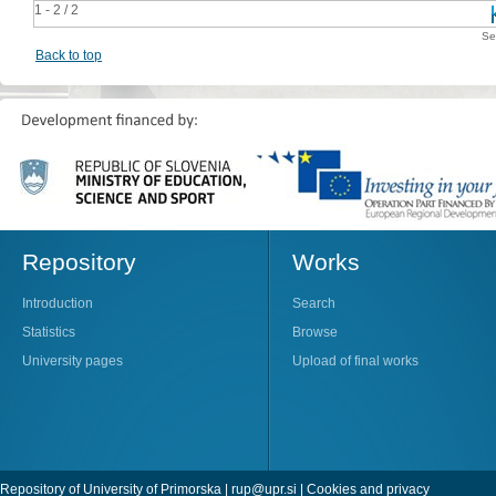
1 - 2 / 2
Se
Back to top
Repository
Works
Introduction
Search
Statistics
Browse
University pages
Upload of final works
Repository of University of Primorska |
rup@upr.si
|
Cookies and privacy