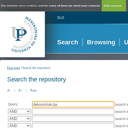
Our website uses cookies and for some of them we need your consent.
Edit consent...
SLO
Search
Browsing
U
/
First page
Search the repository
Search the repository
A-
|
A+
|
Print
Query:
search 
search 
search 
search 