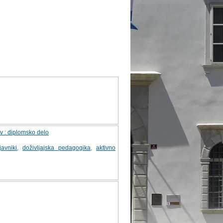
ov : diplomsko delo
javniki
,
doživljajska pedagogika
,
aktivno