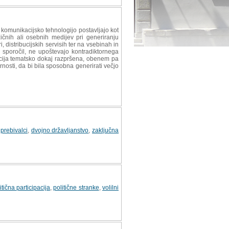
n komunikacijsko tehnologijo postavljajo kot
ičnih ali osebnih medijev pri generiranju
 distribucijskih servisih ter na vsebinah in
e sporočil, ne upoštevajo kontradiktornega
ukcija tematsko dokaj razpršena, obenem pa
nosti, da bi bila sposobna generirati večjo
,
prebivalci
,
dvojno državljanstvo
,
zaključna
itična participacija
,
politične stranke
,
volilni