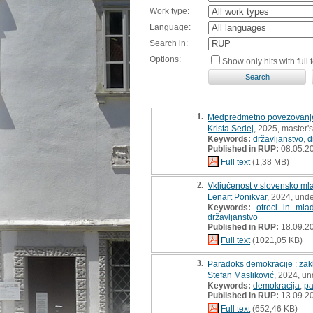
Work type:
Language:
Search in:
Options:
Show only hits with full t
1.
Medpredmetno povezovanje d
Krista Sedej
, 2025, master's
Keywords:
državljanstvo
,
d
Published in RUP:
08.05.2
Full text
(1,38 MB)
2.
Vključenost v slovensko mla
Lenart Ponikvar
, 2024, und
Keywords:
otroci in mlad
državljanstvo
Published in RUP:
18.09.2
Full text
(1021,05 KB)
3.
Paradoks demokracije : zak
Stefan Masliković
, 2024, un
Keywords:
demokracija
,
pa
Published in RUP:
13.09.2
Full text
(652,46 KB)