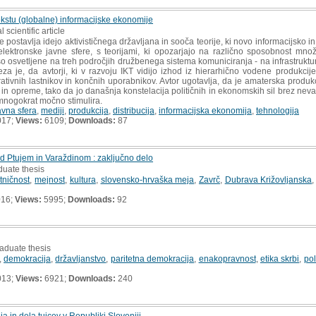
tekstu (globalne) informacijske ekonomije
l scientific article
postavlja idejo aktivističnega državljana in sooča teorije, ki novo informacijsko i
lektronske javne sfere, s teorijami, ki opozarjajo na različno sposobnost množ
so osvetljene na treh področjih družbenega sistema komuniciranja - na infrastrukturi,
eza je, da avtorji, ki v razvoju IKT vidijo izhod iz hierarhično vodene produkcij
ativnih lastnikov in končnih uporabnikov. Avtor ugotavlja, da je amaterska prod
in opreme, tako da jo današnja konstelacija političnih in ekonomskih sil brez nevar
 mnogokrat močno stimulira.
avna sfera
,
mediji
,
produkcija
,
distribucija
,
informacijska ekonomija
,
tehnologija
017;
Views:
6109;
Downloads:
87
 Ptujem in Varaždinom : zaključno delo
duate thesis
tničnost
,
mejnost
,
kultura
,
slovensko-hrvaška meja
,
Zavrč
,
Dubrava Križovljanska
016;
Views:
5995;
Downloads:
92
aduate thesis
,
demokracija
,
državljanstvo
,
paritetna demokracija
,
enakopravnost
,
etika skrbi
,
pol
013;
Views:
6921;
Downloads:
240
a in dela tujcev v Republiki Sloveniji