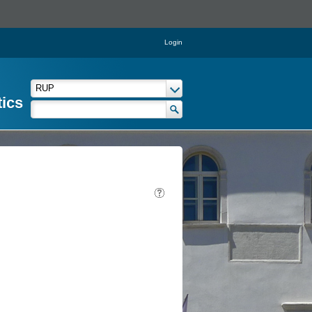
Login
tics