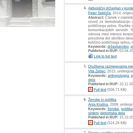
4.
Aktivistični državljan v kon
Peter Sekloča
, 2014, origina
Abstract:
Članek v ospredje 
vzvod za demokratizacijo e
političnega vpliva. Razlike 
komunikacijskih servisih. T
odnosa med interesi korpor
prevzema del stroškov dela 
količino političnega vpliva,
Keywords:
državljanstvo
,
j
Published in RUP:
03.04.2
Link to full text
5.
Družbena razmejevanja med
Vita Zebec
, 2015, undergra
Keywords:
antropologija
,
e
dela
Published in RUP:
10.11.2
Full text
(506,71 KB)
6.
Ženske in politika
Anja Krašna
, 2009, undergr
Keywords:
ženske
,
politika
sistem
,
diplomska dela
Published in RUP:
15.10.2
Full text
(524,26 KB)
7.
Pravna ureditev zaposlovanj