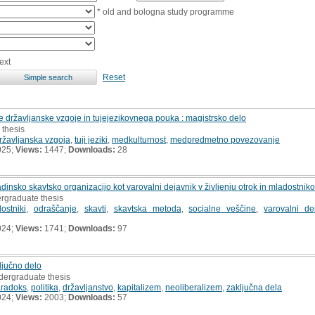
* old and bologna study programme
ext
Reset
ržavljanske vzgoje in tujejezikovnega pouka : magistrsko delo
 thesis
ržavljanska vzgoja
,
tuji jeziki
,
medkulturnost
,
medpredmetno povezovanje
025;
Views:
1447;
Downloads:
28
dinsko skavtsko organizacijo kot varovalni dejavnik v življenju otrok in mladostnik
ergraduate thesis
ostniki
,
odraščanje
,
skavti
,
skavtska metoda
,
socialne veščine
,
varovalni de
024;
Views:
1741;
Downloads:
97
ljučno delo
dergraduate thesis
radoks
,
politika
,
državljanstvo
,
kapitalizem
,
neoliberalizem
,
zaključna dela
024;
Views:
2003;
Downloads:
57