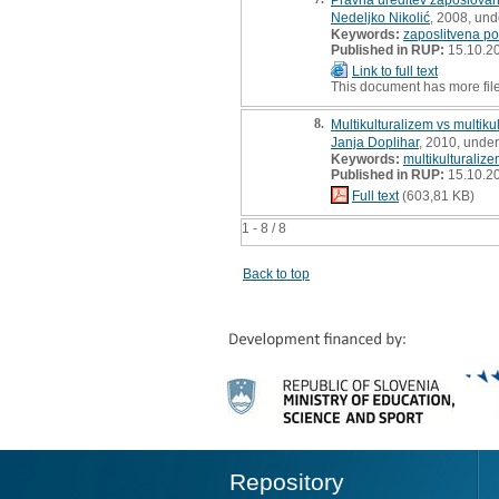
Nedeljko Nikolić
, 2008, und
Keywords:
zaposlitvena pol
Published in RUP:
15.10.2
Link to full text
This document has more fil
8.
Multikulturalizem vs multiku
Janja Doplihar
, 2010, unde
Keywords:
multikulturaliz
Published in RUP:
15.10.2
Full text
(603,81 KB)
1 - 8 / 8
Back to top
Repository