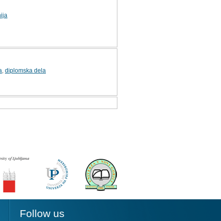
ija
a
,
diplomska dela
Follow us