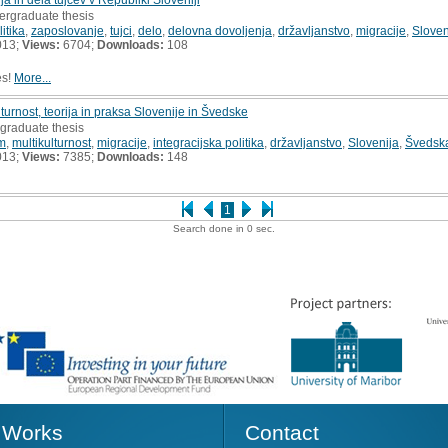
ergraduate thesis
itika
,
zaposlovanje
,
tujci
,
delo
,
delovna dovoljenja
,
državljanstvo
,
migracije
,
Sloven
013;
Views:
6704;
Downloads:
108
es!
More...
lturnost, teorija in praksa Slovenije in Švedske
rgraduate thesis
em
,
multikulturnost
,
migracije
,
integracijska politika
,
državljanstvo
,
Slovenija
,
Švedsk
013;
Views:
7385;
Downloads:
148
1
Search done in 0 sec.
Works
Contact