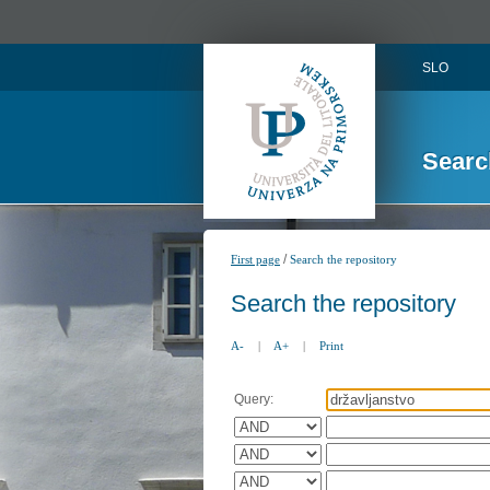
SLO
Searc
/
First page
Search the repository
Search the repository
A-
|
A+
|
Print
Query: