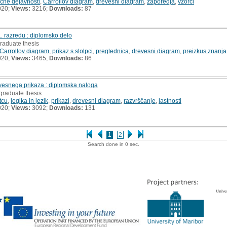
čne dejavnosti
,
Carrollov diagram
,
drevesni diagram
,
zaporedja
,
vzorci
020;
Views:
3216;
Downloads:
87
1. razredu : diplomsko delo
raduate thesis
Carrollov diagram
,
prikaz s stolpci
,
preglednica
,
drevesni diagram
,
preizkus znanja
020;
Views:
3465;
Downloads:
86
vesnega prikaza : diplomska naloga
graduate thesis
tcu
,
logika in jezik
,
prikazi
,
drevesni diagram
,
razvrščanje
,
lastnosti
020;
Views:
3092;
Downloads:
131
1
2
Search done in 0 sec.