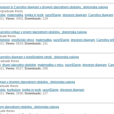
revesni in Carrollov diagram v drugem starostnem obdobju : diplomska naloga
ergraduate thesis
obje
,
matematika
,
logika in jezik
,
razvrščanje
,
drevesni diagram
,
Carrollov diagram
021;
Views:
3402;
Downloads:
129
arrollov prikaz v prvem starostnem obdobju : diplomska naloga
duate thesis
obdobje
,
predšolski otroci
,
matematika
,
razvrščanje
,
drevesni diagram
,
Carrollov pr
021;
Views:
5819;
Downloads:
151
arrollov diagram s predšolskimi otroki : diplomska naloga
raduate thesis
i
,
drugo starostno obdobje
,
matematika v vrtcu
,
razvrščanje
,
drevesni diagram
,
Car
021;
Views:
6527;
Downloads:
208
gram v drugem starostnem obdobju : diplomska naloga
aduate thesis
obje
,
kurikulum
,
logika in jezik
,
razvrščanje
,
drevesni diagram
021;
Views:
2936;
Downloads:
127
em starostnem obdobju : diplomska naloga
uate thesis