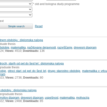
* old and bologna study programme
ext
Reset
tnem obdobju : diplomska naloga
duate thesis
obdobje
,
matematika
,
načrtovane dejavnosti
,
razvrščanje
,
drevesni diagram
024;
Views:
4510;
Downloads:
136
rocih, starih od pet do šest let : diplomska naloga
graduate thesis
dobje
,
otroci stari od pet do šest let
,
drugo starostno obdobje
,
matematika v vrtcu
gram
023;
Views:
2736;
Downloads:
80
 obdobju : diplomska naloga
ergraduate thesis
rrollov diagram
,
drevesni diagram
,
uspešnost
,
matematika
,
motivacija
022;
Views:
2468;
Downloads:
85