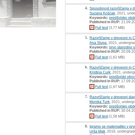
4.
Sposobnost razvrščanja v d
Suzana Košćak
, 2021, und
Keywords:
predšolsko obd
Published in RUP:
21.09.2
Full text
(3,77 MB)
5.
Razvrščanje v drevesni in C
Ana Sluga
, 2021, undergra
Keywords:
prvo starostno 
Published in RUP:
20.09.2
Full text
(1,61 MB)
6.
Razvrščanje v drevesni in C
Kristina Curk
, 2021, underg
Keywords:
predšolski otroc
Published in RUP:
17.09.2
Full text
(1,67 MB)
7.
Razvrščanje v drevesni dia
Monika Turk
, 2021, undergr
Keywords:
predšolsko obd
Published in RUP:
30.04.2
Full text
(1,58 MB)
8.
Igramo se matematiko v prv
Urša Mak
, 2016, undergrad