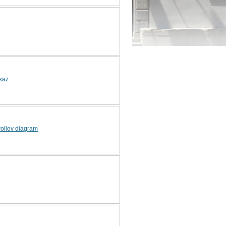
ikaz
rollov diagram