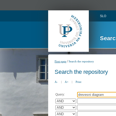
SLO
Searc
/
First page
Search the repository
Search the repository
A-
|
A+
|
Print
Query: