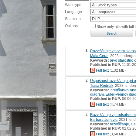
Work type:
Language:
Search in:
Options:
Show only hits with full t
1.
Razvrščanje v prvem staros
Maja Cerar
, 2023, undergra
Keywords:
prvo starostno 
Published in RUP:
11.01.2
Full text
(1,32 MB)
2.
Uspešnost razvrščanja pri ot
Tjaša Rednak
, 2023, under
Keywords:
predšolsko ob
diagram
,
Euler-Vennov dia
Published in RUP:
06.06.2
Full text
(4,74 MB)
3.
Razvrščanje v predšolskem
Barbara Jurjevič
, 2021, und
Keywords:
razvrščanje
,
Ca
Published in RUP:
02.02.2
Full text
(3,68 MB)