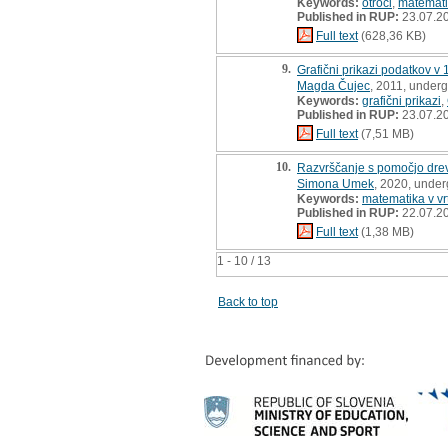
Keywords:
otroci
,
matemati
Published in RUP:
23.07.2
Full text
(628,36 KB)
9.
Grafični prikazi podatkov v 
Magda Čujec
, 2011, underg
Keywords:
grafični prikazi
,
Published in RUP:
23.07.2
Full text
(7,51 MB)
10.
Razvrščanje s pomočjo dre
Simona Umek
, 2020, under
Keywords:
matematika v vr
Published in RUP:
22.07.2
Full text
(1,38 MB)
1 - 10 / 13
Back to top