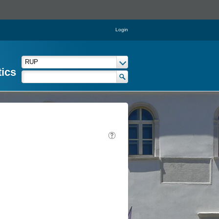
Login
tics