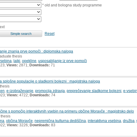
* old and bologna study programme
ext
Reset
šanje znanja prve pomoči : diplomska naloga
aduate thesis
vsebina
,
laiki
,
opekline
,
usposabljanje iz prve pomoči
023;
Views:
2871;
Downloads:
71
a splošne populacije o sladkorni bolezni : magistrska naloga
thesis
zen
,
e-izobraževanje
,
promocija zdravja
,
preprečevanje sladkorne bolezni
,
e-vsebi
023;
Views:
4722;
Downloads:
74
čine s pomočjo interaktivnih vsebin na primeru občine Moravče : magistrsko delo
 thesis
ina
,
občina Moravče
,
nepremična kulturna dediščina
,
interaktivna vsebina
,
družba
,
022;
Views:
3226;
Downloads:
83