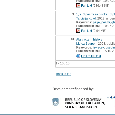
Published in RUP:
10.07.2
Full text
(286,48 KB)
9.
1, 2, 3 pesmi za otroke : di
Tarcizija Kofol
, 2013, under
Keywords:
petje
,
pesmi
,
gl
Published in RUP:
10.07.2
Full text
(2,94 MB)
10.
Abstracts in history
Mojca Šauperl
, 2008, publi
Keywords:
izvleček
,
vsebi
Published in RUP:
15.10.2
Link to full text
1 - 10 / 10
Back to top