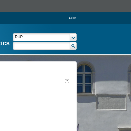
Login
tics