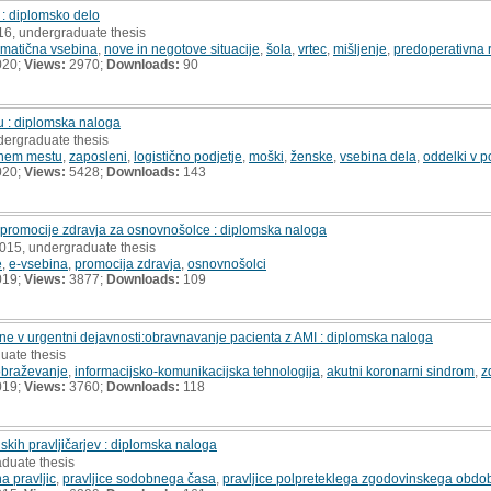
i : diplomsko delo
16, undergraduate thesis
matična vsebina
,
nove in negotove situacije
,
šola
,
vrtec
,
mišljenje
,
predoperativna 
020;
Views:
2970;
Downloads:
90
u : diplomska naloga
dergraduate thesis
vnem mestu
,
zaposleni
,
logistično podjetje
,
moški
,
ženske
,
vsebina dela
,
oddelki v p
020;
Views:
5428;
Downloads:
143
 promocije zdravja za osnovnošolce : diplomska naloga
2015, undergraduate thesis
e
,
e-vsebina
,
promocija zdravja
,
osnovnošolci
019;
Views:
3877;
Downloads:
109
ne v urgentni dejavnosti:obravnavanje pacienta z AMI : diplomska naloga
uate thesis
obraževanje
,
informacijsko-komunikacijska tehnologija
,
akutni koronarni sindrom
,
z
019;
Views:
3760;
Downloads:
118
kih pravljičarjev : diplomska naloga
aduate thesis
a pravljic
,
pravljice sodobnega časa
,
pravljice polpreteklega zgodovinskega obdo