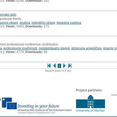
015;
Views:
6299;
Downloads:
161
plomsko delo
graduate thesis
asovni obseg
,
analiza
,
melodični obseg
,
besedna vsebina
015;
Views:
5993;
Downloads:
171
shed professional conference contribution
na
,
jezikoslovne značilnosti
,
metatekstualni glagoli
,
strokovna angleščina
,
pisanje z
013;
Views:
4778;
Downloads:
94
1
Search done in 0 sec.