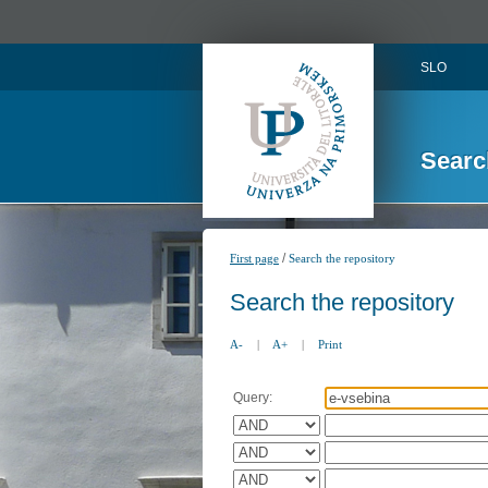
SLO
Searc
/
First page
Search the repository
Search the repository
A-
|
A+
|
Print
Query: