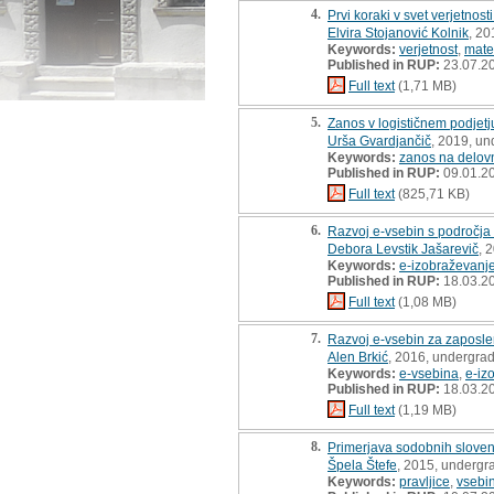
4.
Prvi koraki v svet verjetnost
Elvira Stojanović Kolnik
, 20
Keywords:
verjetnost
,
mate
Published in RUP:
23.07.2
Full text
(1,71 MB)
5.
Zanos v logističnem podjetj
Urša Gvardjančič
, 2019, un
Keywords:
zanos na delo
Published in RUP:
09.01.2
Full text
(825,71 KB)
6.
Razvoj e-vsebin s področja
Debora Levstik Jašarevič
, 
Keywords:
e-izobraževanj
Published in RUP:
18.03.2
Full text
(1,08 MB)
7.
Razvoj e-vsebin za zaposle
Alen Brkić
, 2016, undergrad
Keywords:
e-vsebina
,
e-iz
Published in RUP:
18.03.2
Full text
(1,19 MB)
8.
Primerjava sodobnih slovens
Špela Štefe
, 2015, undergr
Keywords:
pravljice
,
vsebin