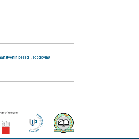
nanstvenih besedil
,
zgodovina