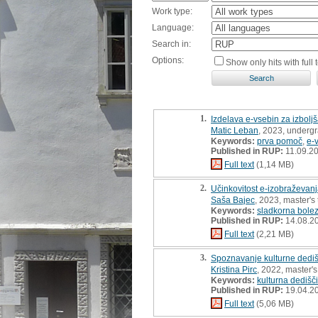
Work type:
Language:
Search in:
Options:
Show only hits with full t
1.
Izdelava e-vsebin za izbolj
Matic Leban
, 2023, undergr
Keywords:
prva pomoč
,
e-
Published in RUP:
11.09.2
Full text
(1,14 MB)
2.
Učinkovitost e-izobraževanj
Saša Bajec
, 2023, master's 
Keywords:
sladkorna bole
Published in RUP:
14.08.2
Full text
(2,21 MB)
3.
Spoznavanje kulturne dediš
Kristina Pirc
, 2022, master's
Keywords:
kulturna dedišč
Published in RUP:
19.04.2
Full text
(5,06 MB)