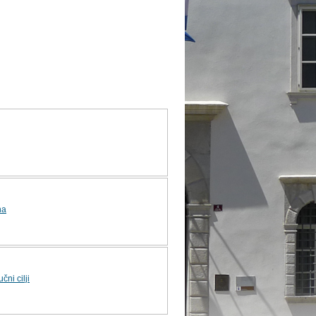
na
učni cilji