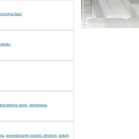
razvojna faza
odjetju
dravstvena nega
,
obravnava
bja
,
posredovanje pravljic otrokom
,
avtorji