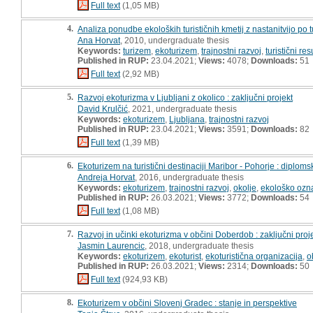
Full text
(1,05 MB)
4.
Analiza ponudbe ekoloških turističnih kmetij z nastanitvijo po 
Ana Horvat
, 2010, undergraduate thesis
Keywords:
turizem
,
ekoturizem
,
trajnostni razvoj
,
turistični res
Published in RUP:
23.04.2021;
Views:
4078;
Downloads:
51
Full text
(2,92 MB)
5.
Razvoj ekoturizma v Ljubljani z okolico : zaključni projekt
David Krulčić
, 2021, undergraduate thesis
Keywords:
ekoturizem
,
Ljubljana
,
trajnostni razvoj
Published in RUP:
23.04.2021;
Views:
3591;
Downloads:
82
Full text
(1,39 MB)
6.
Ekoturizem na turistični destinaciji Maribor - Pohorje : diplom
Andreja Horvat
, 2016, undergraduate thesis
Keywords:
ekoturizem
,
trajnostni razvoj
,
okolje
,
ekološko ozn
Published in RUP:
26.03.2021;
Views:
3772;
Downloads:
54
Full text
(1,08 MB)
7.
Razvoj in učinki ekoturizma v občini Doberdob : zaključni proj
Jasmin Laurencic
, 2018, undergraduate thesis
Keywords:
ekoturizem
,
ekoturist
,
ekoturistična organizacija
,
o
Published in RUP:
26.03.2021;
Views:
2314;
Downloads:
50
Full text
(924,93 KB)
8.
Ekoturizem v občini Slovenj Gradec : stanje in perspektive