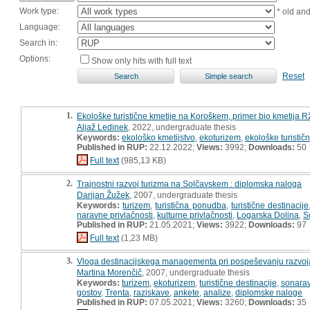
Work type:
* old an
Language:
Search in:
Options:
Show only hits with full text
Reset
1.
Ekološke turistične kmetije na Koroškem, primer bio kmetija Rž
Aljaž Ledinek
, 2022, undergraduate thesis
Keywords:
ekološko kmetijstvo
,
ekoturizem
,
ekološke turistič
Published in RUP:
22.12.2022;
Views:
3992;
Downloads:
50
Full text
(985,13 KB)
2.
Trajnostni razvoj turizma na Solčavskem : diplomska naloga
Darijan Žužek
, 2007, undergraduate thesis
Keywords:
turizem
,
turistična ponudba
,
turistične destinacije
naravne privlačnosti
,
kulturne privlačnosti
,
Logarska Dolina
,
S
Published in RUP:
21.05.2021;
Views:
3922;
Downloads:
97
Full text
(1,23 MB)
3.
Vloga destinacijskega managementa pri pospeševanju razvoja
Martina Morenčič
, 2007, undergraduate thesis
Keywords:
turizem
,
ekoturizem
,
turistične destinacije
,
sonarav
gostov
,
Trenta
,
raziskave
,
ankete
,
analize
,
diplomske naloge
Published in RUP:
07.05.2021;
Views:
3260;
Downloads:
35