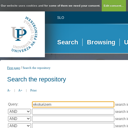
Our website uses cookies and for some of them we need your consent.
Edit consent...
SLO
Search
Browsing
U
/
First page
Search the repository
Search the repository
A-
|
A+
|
Print
Query:
search 
search 
search 
search 