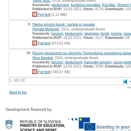
Tanja Štruc
, 2016, undergraduate thesis
Keywords:
ekoturizem
,
turistična ponudba
,
Koroška
,
Slovenj 
Published in RUP:
19.03.2021;
Views:
4170;
Downloads:
10
Full text
(1,12 MB)
9.
Okolju prijazni turisti : načela in navade
Renata Murkovič
, 2014, undergraduate thesis
Keywords:
turizem
,
ekoturizem
,
ekologija
,
turisti
,
načela
,
nav
Published in RUP:
19.03.2021;
Views:
3127;
Downloads:
59
Full text
(614,51 KB)
10.
Razvoj ekoturizma na območju Triglavskega narodnega parka :
Nina Bavdek
, 2020, undergraduate thesis
Keywords:
turizem
,
ekoturizem
,
trajnostni turizem
,
razvoj eko
Published in RUP:
12.03.2021;
Views:
3258;
Downloads:
10
Full text
(780,47 KB)
1 - 10 / 22
Se
Back to top