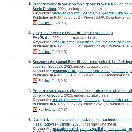
4.
Prepoznavanje in poimenovanje geometrijskih teles v drugem
Špela Povšnar
, 2024, undergraduate thesis
Keywords:
matematika v vrtcu
,
geometrija
,
geometrijske oblik
Published in RUP:
05.07.2024;
Views:
2806;
Downloads:
66
Full text
(1,25 MB)
5.
Igrajmo se z geometrijskimi liki : diplomska naloga
Eva Škufca
, 2024, undergraduate thesis
Keywords:
vrtčevski otroci
,
didaktične igre
,
matematika v vrtc
Published in RUP:
18.06.2024;
Views:
2259;
Downloads:
18
Full text
(1,88 MB)
6.
Spoznavanje geometrijskih likov in teles preko didaktičnih ige
Jasmina Trebušak
, 2023, undergraduate thesis
Keywords:
geometrijski liki
,
geometrijska telesa
,
geometrija
,
o
Published in RUP:
09.11.2023;
Views:
3822;
Downloads:
90
Full text
(1,43 MB)
7.
Prepoznavanje geometrijskih oblik v predšolskem obdobju : 
Julijana Kerezović
, 2023, undergraduate thesis
Keywords:
matematika v vrtcu
,
geometrija
,
geometrijske oblik
Published in RUP:
20.10.2023;
Views:
2527;
Downloads:
72
Full text
(1,42 MB)
8.
Dve-letniki in osnovna geometrijska telesa : diplomska naloga
Tjaša Kogovšek Mihalič
, 2023, undergraduate thesis
Keywords:
predšolski otroci
,
vloga vzgojitelja
,
matematika
,
ge