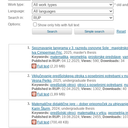
Work type:
* old an
Language:
Search in:
Options:
Show only hits with full text
Reset
1.
Spoznavanje tangrama v 3. razredu osnovne šole : magistrsko
Iva Cimperman Fric
, 2025, master's thesis
Keywords:
matematika
,
geometrija
,
prostorske predstave
,
van
Published in RUP:
04.12.2025;
Views:
590;
Downloads:
34
Full text
(2,20 MB)
2.
Vključevanje predšolskega otroka s posebnimi potrebami v ma
Vesna Perko
, 2025, undergraduate thesis
Keywords:
predšolski otroci
,
otroci s posebnimi potrebami
,
ma
Published in RUP:
02.04.2025;
Views:
1302;
Downloads:
40
Full text
(1,89 MB)
3.
Matematične didaktične igre – dober pripomoček za utrjevanje
Karin Šturm
, 2024, undergraduate thesis
Keywords:
predšolski otroci
,
matematika v vrtcu
,
geometrija i
Published in RUP:
19.08.2024;
Views:
2455;
Downloads:
10
Full text
(700,48 KB)