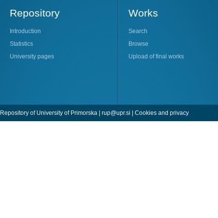
Repository
Works
Introduction
Search
Statistics
Browse
University pages
Upload of final works
Repository of University of Primorska |
rup@upr.si
|
Cookies and privacy