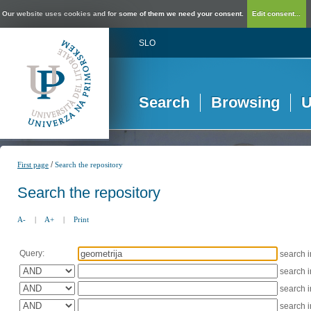
Our website uses cookies and for some of them we need your consent.
Edit consent...
SLO
Search
Browsing
U
/
First page
Search the repository
Search the repository
A-
|
A+
|
Print
Query:
search 
search 
search 
search 