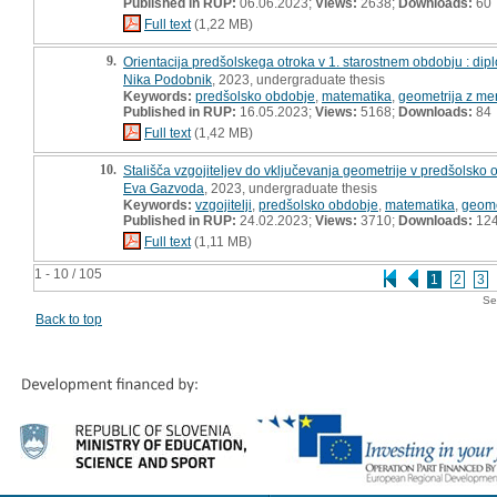
Published in RUP:
06.06.2023;
Views:
2638;
Downloads:
60
Full text
(1,22 MB)
9.
Orientacija predšolskega otroka v 1. starostnem obdobju : di
Nika Podobnik
, 2023, undergraduate thesis
Keywords:
predšolsko obdobje
,
matematika
,
geometrija z me
Published in RUP:
16.05.2023;
Views:
5168;
Downloads:
84
Full text
(1,42 MB)
10.
Stališča vzgojiteljev do vključevanja geometrije v predšolsko
Eva Gazvoda
, 2023, undergraduate thesis
Keywords:
vzgojitelji
,
predšolsko obdobje
,
matematika
,
geome
Published in RUP:
24.02.2023;
Views:
3710;
Downloads:
12
Full text
(1,11 MB)
1 - 10 / 105
1
2
3
Se
Back to top