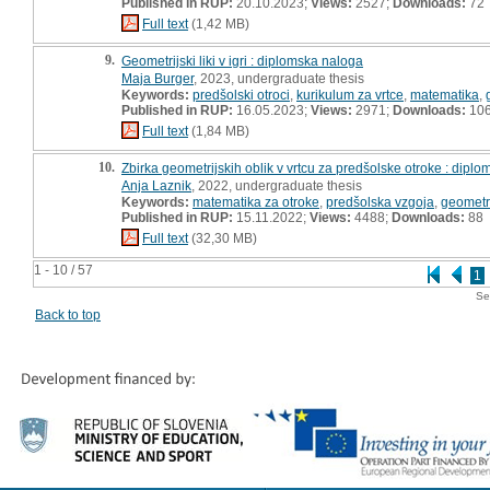
Published in RUP:
20.10.2023;
Views:
2527;
Downloads:
72
Full text
(1,42 MB)
9.
Geometrijski liki v igri : diplomska naloga
Maja Burger
, 2023, undergraduate thesis
Keywords:
predšolski otroci
,
kurikulum za vrtce
,
matematika
,
Published in RUP:
16.05.2023;
Views:
2971;
Downloads:
10
Full text
(1,84 MB)
10.
Zbirka geometrijskih oblik v vrtcu za predšolske otroke : dipl
Anja Laznik
, 2022, undergraduate thesis
Keywords:
matematika za otroke
,
predšolska vzgoja
,
geometr
Published in RUP:
15.11.2022;
Views:
4488;
Downloads:
88
Full text
(32,30 MB)
1 - 10 / 57
1
Se
Back to top