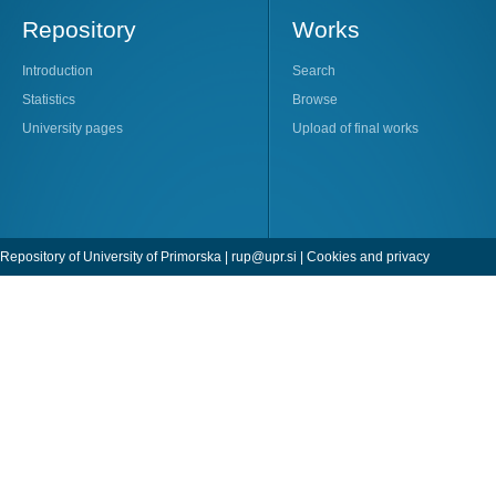
Repository
Works
Introduction
Search
Statistics
Browse
University pages
Upload of final works
Repository of University of Primorska |
rup@upr.si
|
Cookies and privacy