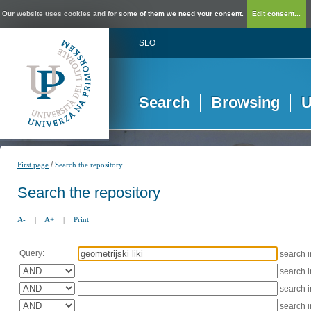
Our website uses cookies and for some of them we need your consent.
Edit consent...
SLO
Search
Browsing
U
/
First page
Search the repository
Search the repository
A-
|
A+
|
Print
Query:
search 
search 
search 
search 