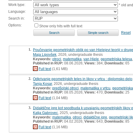
Work type:
* old an
Language:
Search in:
Options:
Show only hits with full text
Reset
1.
Poučevanje geometrijskih oblik po van Hielejevi teoriji v dr
Maja Lipovšek
, 2026, undergraduate thesis
Keywords:
otroci
,
matematika
,
van Hiele
,
geometrijska telesa
Published in RUP:
08.06.2026;
Views:
384;
Downloads:
65
Full text
(1,61 MB)
2.
Odkrivanje geometrijskih teles in likov v vrtcu : diplomsko delo
Tanja Kosar
, 2026, undergraduate thesis
Keywords:
predšolski otroci
,
matematika v vrtcu
,
geometrijska
Published in RUP:
08.05.2026;
Views:
470;
Downloads:
25
Full text
(1,04 MB)
3.
Didaktične igre kot spodbuda k usvajanju geometrijskih likov pr
Katja Gabrovec
, 2025, undergraduate thesis
Keywords:
matematika
,
otroci
,
didaktične igre
,
geometrijski lik
Published in RUP:
04.02.2026;
Views:
643;
Downloads:
85
Full text
(1,16 MB)