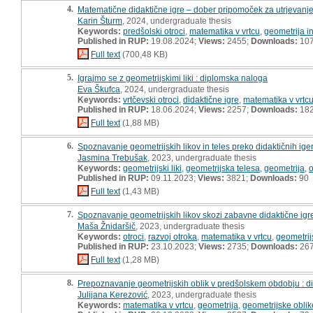
4.
Matematične didaktične igre – dober pripomoček za utrjevanje
Karin Šturm
, 2024, undergraduate thesis
Keywords:
predšolski otroci
,
matematika v vrtcu
,
geometrija i
Published in RUP:
19.08.2024;
Views:
2455;
Downloads:
10
Full text
(700,48 KB)
5.
Igrajmo se z geometrijskimi liki : diplomska naloga
Eva Škufca
, 2024, undergraduate thesis
Keywords:
vrtčevski otroci
,
didaktične igre
,
matematika v vrtc
Published in RUP:
18.06.2024;
Views:
2257;
Downloads:
18
Full text
(1,88 MB)
6.
Spoznavanje geometrijskih likov in teles preko didaktičnih ige
Jasmina Trebušak
, 2023, undergraduate thesis
Keywords:
geometrijski liki
,
geometrijska telesa
,
geometrija
,
o
Published in RUP:
09.11.2023;
Views:
3821;
Downloads:
90
Full text
(1,43 MB)
7.
Spoznavanje geometrijskih likov skozi zabavne didaktične igr
Maša Žnidaršič
, 2023, undergraduate thesis
Keywords:
otroci
,
razvoj otroka
,
matematika v vrtcu
,
geometrijs
Published in RUP:
23.10.2023;
Views:
2735;
Downloads:
26
Full text
(1,28 MB)
8.
Prepoznavanje geometrijskih oblik v predšolskem obdobju : 
Julijana Kerezović
, 2023, undergraduate thesis
Keywords:
matematika v vrtcu
,
geometrija
,
geometrijske oblik