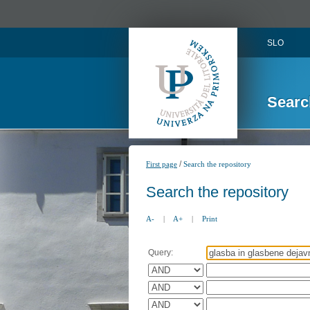
SLO
Searc
/
First page
Search the repository
Search the repository
A-
|
A+
|
Print
Query: