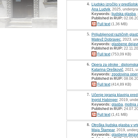
4.
Ljudsko izročilo v predšol
Ana Ludvik
, 2025, undergra
Keywords:
ljudska glasba
,
Published in RUP:
02.06.2
Full text
(1,36 MB)
5.
Priljubljenost različnih gla
Matevž Dobravec
, 2023, un
Keywords:
glasbene dejav
Published in RUP:
22.11.2
Full text
(753,09 KB)
6.
Opera za otroke : diplomsk
Katarina Oreškovič
, 2021, 
Keywords:
zgodovina oper
Published in RUP:
08.06.2
Full text
(414,89 KB)
7.
Učenje igranja klavirja pre
Ingrid Habinger
, 2019, unde
Keywords:
glasba
,
motnja 
Published in RUP:
24.07.2
Full text
(1,41 MB)
8.
Otroška ljudska glasba v vr
Maja Štampar
, 2019, under
Keywords:
glasbene dejavn