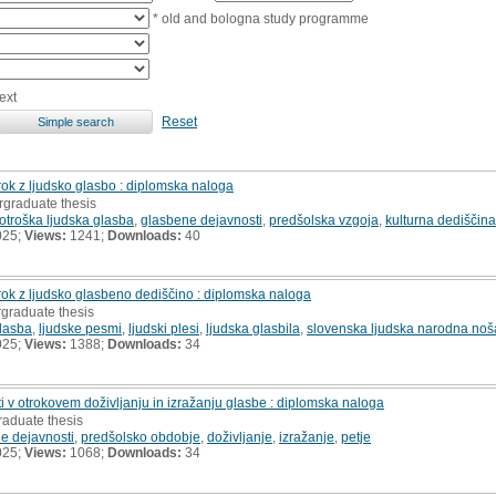
* old and bologna study programme
ext
Reset
ok z ljudsko glasbo : diplomska naloga
rgraduate thesis
otroška ljudska glasba
,
glasbene dejavnosti
,
predšolska vzgoja
,
kulturna dediščina
025;
Views:
1241;
Downloads:
40
rok z ljudsko glasbeno dediščino : diplomska naloga
rgraduate thesis
glasba
,
ljudske pesmi
,
ljudski plesi
,
ljudska glasbila
,
slovenska ljudska narodna noš
025;
Views:
1388;
Downloads:
34
 v otrokovem doživljanju in izražanju glasbe : diplomska naloga
raduate thesis
e dejavnosti
,
predšolsko obdobje
,
doživljanje
,
izražanje
,
petje
025;
Views:
1068;
Downloads:
34