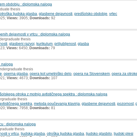
skem obdobju : diplomska naloga
duate thesis
otroška ljudska glasba
,
glasbene dejavnosti
,
predšolsko obdobje
,
vrtec
025;
Views:
3905;
Downloads:
92
sbenih dejavnosti v vrtcu : diplomska naloga
dergraduate thesis
nosti
,
glasbeni razvoj
,
kurikulum
,
priljubljenost
,
glasba
023;
Views:
6450;
Downloads:
79
a naloga
undergraduate thesis
e
,
operna glasba
,
opera kot umetniško delo
,
opera na Slovenskem
,
opera za otrok
021;
Views:
4673;
Downloads:
107
dšolskega otroka z motnjo avtističnega spektra : diplomska naloga
rgraduate thesis
avtističnega spektra
,
metoda poučevanja klavirja
,
glasbene dejavnosti
,
pozornost
,
020;
Views:
7958;
Downloads:
81
tcu : diplomska naloga
graduate thesis
osti v vrtcu
,
ljudska glasba
,
otroška ljudska glasba
,
ljudsko glasbilo
,
ljudski plesi