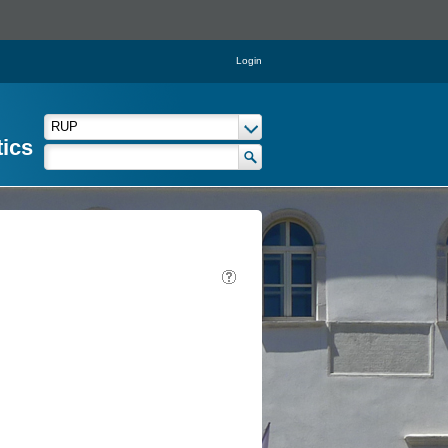
Login
tics