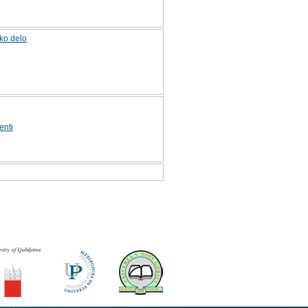
ko delo
enti