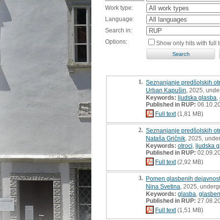
Work type:
Language:
Search in:
Options:
Show only hits with full t
1.
Seznanjanje predšolskih otr
Urban Kapušin
, 2025, unde
Keywords:
ljudska glasba
,
Published in RUP:
06.10.2
Full text
(1,81 MB)
2.
Seznanjanje predšolskih ot
Nataša Gričnik
, 2025, unde
Keywords:
otroci
,
ljudska 
Published in RUP:
02.09.2
Full text
(2,92 MB)
3.
Pomen glasbenih dejavnosti
Nina Svetina
, 2025, underg
Keywords:
glasba
,
glasben
Published in RUP:
27.08.2
Full text
(1,51 MB)