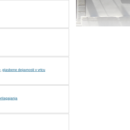
e
,
glasbene dejavnosti v vrtcu
prilagajanja