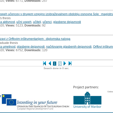
020;
Views:
6771;
Downloads:
257
 uspeh učencev v drugem vzgojno izobraževalnem obdobju osnovne šole : magistrs
's thesis
a aktivnost
,
učni uspeh
,
učitelj
,
učenci
,
glasbene dejavnosti
020;
Views:
5123;
Downloads:
92
avi z Orffovim inštrumentarijem : diplomska naloga
aduate thesis
a umetnost
,
glasbene dejavnosti
,
načrtovanje glasbenih dejavnosti
,
Orffovi inštrum
020;
Views:
6752;
Downloads:
120
1
2
Search done in 0 sec.