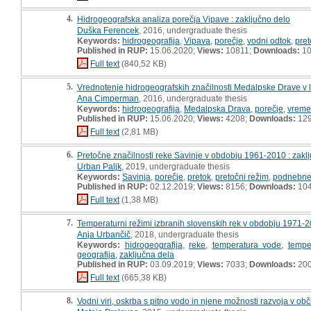
4.
Hidrogeografska analiza porečja Vipave : zaključno delo
Duška Ferencek
, 2016, undergraduate thesis
Keywords:
hidrogeografija
,
Vipava
,
porečje
,
vodni odtok
,
pret
Published in RUP:
15.06.2020;
Views:
10811;
Downloads:
10
Full text
(840,52 KB)
5.
Vrednotenje hidrogeografskih značilnosti Medalpske Drave v l
Ana Cimperman
, 2016, undergraduate thesis
Keywords:
hidrogeografija
,
Medalpska Drava
,
porečje
,
vreme
Published in RUP:
15.06.2020;
Views:
4208;
Downloads:
12
Full text
(2,81 MB)
6.
Pretočne značilnosti reke Savinje v obdobju 1961-2010 : zakl
Urban Paljk
, 2019, undergraduate thesis
Keywords:
Savinja
,
porečje
,
pretok
,
pretočni režim
,
podnebn
Published in RUP:
02.12.2019;
Views:
8156;
Downloads:
10
Full text
(1,38 MB)
7.
Temperaturni režimi izbranih slovenskih rek v obdobju 1971-2
Anja Urbančič
, 2018, undergraduate thesis
Keywords:
hidrogeografija
,
reke
,
temperatura vode
,
tempe
geografija
,
zaključna dela
Published in RUP:
03.09.2019;
Views:
7033;
Downloads:
20
Full text
(665,38 KB)
8.
Vodni viri, oskrba s pitno vodo in njene možnosti razvoja v obči