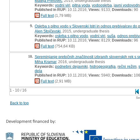
Mateja Prelovec
, 2015, undergraduate thesis
Keywords:
vodni viri
,
pitna voda
,
vodooskrba
,
javni vodovodn
Published in RUP:
10.11.2016;
Views:
9133;
Downloads:
90
Full text
(1,79 MB)
9.
Oskrba s pitno vodo v Slovenski Istri in odnos prebivalcev do p
Alen Stojčevski
, 2015, undergraduate thesis
Keywords:
oskrba s pitno vodo
,
vodni viri
,
suša
,
odnos prebiv
Published in RUP:
10.11.2016;
Views:
8129;
Downloads:
96
Full text
(754,64 KB)
10.
Spreminjanje pretočnih značilnosti izbranih slovenskih rek 
Miha Kramar
, 2016, undergraduate thesis
Keywords:
podnebni dejavniki
,
hidrogeografija
,
rečni režim
,
dela
Published in RUP:
10.11.2016;
Views:
5940;
Downloads:
10
Full text
(2,91 MB)
1 - 10 / 16
Se
Back to top