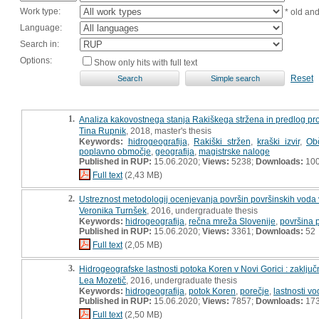
Work type:
* old an
Language:
Search in:
Options:
Show only hits with full text
Reset
1.
Analiza kakovostnega stanja Rakiškega stržena in predlog pro
Tina Rupnik
, 2018, master's thesis
Keywords:
hidrogeografija
,
Rakiški stržen
,
kraški izvir
,
Ob
poplavno območje
,
geografija
,
magistrske naloge
Published in RUP:
15.06.2020;
Views:
5238;
Downloads:
10
Full text
(2,43 MB)
2.
Ustreznost metodologij ocenjevanja površin površinskih voda v
Veronika Turnšek
, 2016, undergraduate thesis
Keywords:
hidrogeografija
,
rečna mreža Slovenije
,
površina 
Published in RUP:
15.06.2020;
Views:
3361;
Downloads:
52
Full text
(2,05 MB)
3.
Hidrogeografske lastnosti potoka Koren v Novi Gorici : zaključ
Lea Mozetič
, 2016, undergraduate thesis
Keywords:
hidrogeografija
,
potok Koren
,
porečje
,
lastnosti v
Published in RUP:
15.06.2020;
Views:
7857;
Downloads:
17
Full text
(2,50 MB)