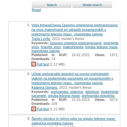
Reset
1.
Vpliv trimesečnega časovno omejenega prehranjevanja
na vnos makrohranil pri odraslih posameznikih s
prekomerno telesno maso : magistrska naloga
Tjaša Lovše
, 2025, master's thesis
Keywords:
časovno omejeno prehranjevanje
,
energijski
vnos
,
hranilni vnos
,
makrohranila
,
izguba telesne mase
,
magistrske naloge
Published in RUP:
24.02.2025;
Views:
1972;
Downloads:
74
Full text
(1,12 MB)
2.
Učinki prehranskih dopolnil na osnovi prehranskih
vlaknin na biokemijske parametre pri posameznikih s
prekomerno telesno maso : magistrska naloga
Katarina Gorjanc
, 2023, master's thesis
Keywords:
prehranska vlaknina
,
debelost
,
biokemijski
parametri
,
izguba telesne mase
,
prehranska dopolnila
Published in RUP:
31.03.2023;
Views:
5074;
Downloads:
109
Full text
(1,31 MB)
3.
Število obrokov in njihov vpliv na izgubo telesne mase :
zaključna projektna naloga