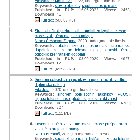
Aleksander Martinović
, 2022, undergraduate thesis
Keywords:
število obrokov
,
izguba telesne mase
Published in RUP:
16.05.2022;
Views:
2453;
Downloads:
41
Full text
(508,87 KB)
4.
Stranski učinki prehranskih dopolnil za izgubo telesne
mase : zaključna projektna naloga
Minca Češnovar Zupanc
, 2020, undergraduate thesis
Keywords:
debelost
,
izguba telesne mase
,
prehranska
dopolnila za izgubo telesne mase
,
stranski učinki
,
odpoklic prehranskih dopolnil
Published in RUP:
08.09.2020;
Views:
4627;
Downloads:
121
Full text
(695,83 KB)
5.
Sindrom policističnih jajčnikov in ugodni učinki vadbe :
diplomska naloga
Vita Jeraj
, 2020, undergraduate thesis
Keywords:
sindrom policističnih jajčnikov (PCOS)
,
izguba telesne mase
,
plodnost
,
telesna aktivnost
Published in RUP:
08.09.2020;
Views:
6785;
Downloads:
227
Full text
(1,11 MB)
6.
Ekstremni načini za izgubo telesne mase pri športnikih :
zaključna projektna naloga
Nadja Brenkuš
, 2019, undergraduate thesis
Keywords:
športniki
,
prehrana
,
hujšanje
,
izguba telesne