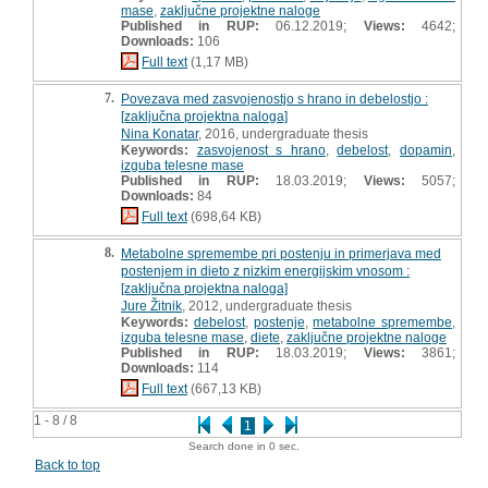
mase
,
zaključne projektne naloge
Published in RUP:
06.12.2019;
Views:
4642;
Downloads:
106
Full text
(1,17 MB)
7.
Povezava med zasvojenostjo s hrano in debelostjo :
[zaključna projektna naloga]
Nina Konatar
, 2016, undergraduate thesis
Keywords:
zasvojenost s hrano
,
debelost
,
dopamin
,
izguba telesne mase
Published in RUP:
18.03.2019;
Views:
5057;
Downloads:
84
Full text
(698,64 KB)
8.
Metabolne spremembe pri postenju in primerjava med
postenjem in dieto z nizkim energijskim vnosom :
[zaključna projektna naloga]
Jure Žitnik
, 2012, undergraduate thesis
Keywords:
debelost
,
postenje
,
metabolne spremembe
,
izguba telesne mase
,
diete
,
zaključne projektne naloge
Published in RUP:
18.03.2019;
Views:
3861;
Downloads:
114
Full text
(667,13 KB)
1 - 8 / 8
1
Search done in 0 sec.
Back to top