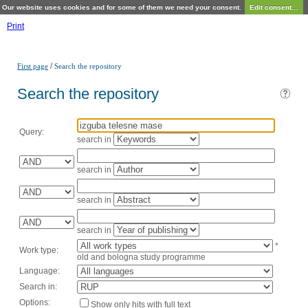
Our website uses cookies and for some of them we need your consent.
Edit consent...
Print
/
First page
Search the repository
Search the repository
Query:
search in
search in
search in
search in
*
Work type:
old and bologna study programme
Language:
Search in:
Options:
Show only hits with full text