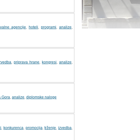
valne agencije
,
hoteli
,
programi
,
analize
,
zvedba
,
priprava hrane
,
kongresi
,
analize
,
a Gora
,
analize
,
diplomske naloge
i
,
konkurenca
,
promocija
,
trženje
,
izvedba
,