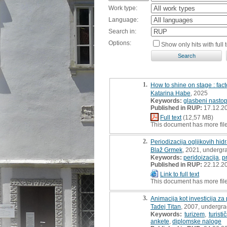
Work type:
Language:
Search in:
Options:
Show only hits with full t
1.
How to shine on stage : fac
Katarina Habe
, 2025
Keywords:
glasbeni nastop
Published in RUP:
17.12.2
Full text
(12,57 MB)
This document has more fil
2.
Periodizacija ogljikovih hid
Blaž Grmek
, 2021, undergr
Keywords:
peridoizacija
,
p
Published in RUP:
22.12.2
Link to full text
This document has more fil
3.
Animacija kot investicija z
Tadej Titan
, 2007, undergra
Keywords:
turizem
,
turist
ankete
,
diplomske naloge