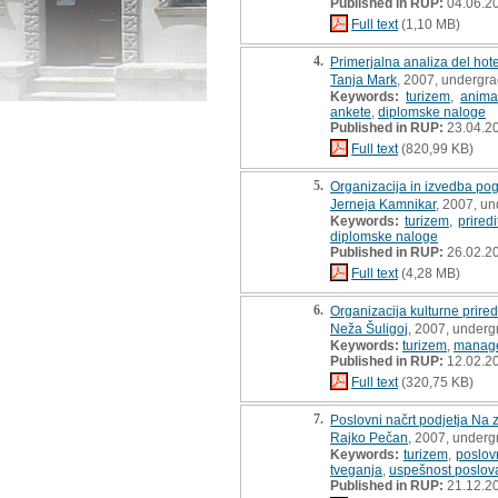
Published in RUP:
04.06.2
Full text
(1,10 MB)
4.
Primerjalna analiza del hot
Tanja Mark
, 2007, undergra
Keywords:
turizem
,
anima
ankete
,
diplomske naloge
Published in RUP:
23.04.2
Full text
(820,99 KB)
5.
Organizacija in izvedba pog
Jerneja Kamnikar
, 2007, un
Keywords:
turizem
,
priredi
diplomske naloge
Published in RUP:
26.02.2
Full text
(4,28 MB)
6.
Organizacija kulturne prire
Neža Šuligoj
, 2007, underg
Keywords:
turizem
,
manag
Published in RUP:
12.02.2
Full text
(320,75 KB)
7.
Poslovni načrt podjetja Na 
Rajko Pečan
, 2007, underg
Keywords:
turizem
,
poslovn
tveganja
,
uspešnost poslov
Published in RUP:
21.12.2