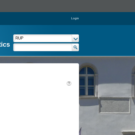
Login
tics