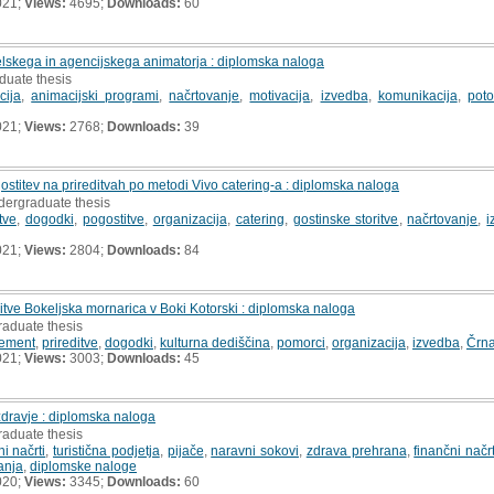
021;
Views:
4695;
Downloads:
60
elskega in agencijskega animatorja : diplomska naloga
duate thesis
cija
,
animacijski programi
,
načrtovanje
,
motivacija
,
izvedba
,
komunikacija
,
poto
021;
Views:
2768;
Downloads:
39
ostitev na prireditvah po metodi Vivo catering-a : diplomska naloga
dergraduate thesis
tve
,
dogodki
,
pogostitve
,
organizacija
,
catering
,
gostinske storitve
,
načrtovanje
,
i
021;
Views:
2804;
Downloads:
84
ditve Bokeljska mornarica v Boki Kotorski : diplomska naloga
raduate thesis
ement
,
prireditve
,
dogodki
,
kulturna dediščina
,
pomorci
,
organizacija
,
izvedba
,
Črn
021;
Views:
3003;
Downloads:
45
zdravje : diplomska naloga
raduate thesis
i načrti
,
turistična podjetja
,
pijače
,
naravni sokovi
,
zdrava prehrana
,
finančni načrt
anja
,
diplomske naloge
020;
Views:
3345;
Downloads:
60