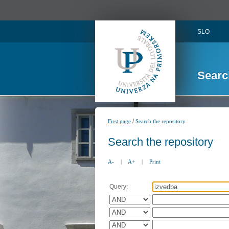
SLO
Searc
/
First page
Search the repository
Search the repository
A-
|
A+
|
Print
Query: