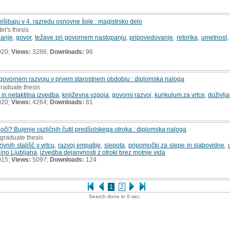
šibaju v 4. razredu osnovne šole : magistrsko delo
er's thesis
panje
,
govor
,
težave pri govornem nastopanju
,
pripovedovanje
,
retorika
,
umetnost
020;
Views:
3286;
Downloads:
96
m govornem razvoju v prvem starostnem obdobju : diplomska naloga
graduate thesis
a in netaktilna izvedba
,
književna vzgoja
,
govorni razvoj
,
kurikulum za vrtce
,
doživlj
020;
Views:
4264;
Downloads:
81
oči? Bujenje različnih čutil predšolskega otroka : diplomska naloga
rgraduate thesis
zivnih stališč v vrtcu
,
razvoj empatije
,
slepota
,
pripomočki za slepe in slabovidne
,
ino Ljubljana
,
izvedba dejanvnosti z otroki brez motnje vida
015;
Views:
5097;
Downloads:
124
1
2
Search done in 0 sec.