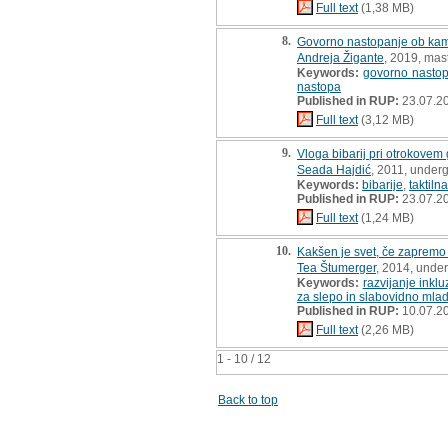
Full text
(1,38 MB)
8.
Govorno nastopanje ob kami
Andreja Žigante
, 2019, mast
Keywords:
govorno nasto
nastopa
Published in RUP:
23.07.2
Full text
(3,12 MB)
9.
Vloga bibarij pri otrokove
Seada Hajdić
, 2011, under
Keywords:
bibarije
,
taktiln
Published in RUP:
23.07.2
Full text
(1,24 MB)
10.
Kakšen je svet, če zapremo 
Tea Štumerger
, 2014, unde
Keywords:
razvijanje inklu
za slepo in slabovidno mlad
Published in RUP:
10.07.2
Full text
(2,26 MB)
1 - 10 / 12
Back to top