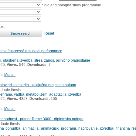
* old and bologna study programme
ext
Reset
tors of successful musical performance
i
,
glasbena izvedba
,
stres
,
zanos
,
psihično blagostanje
025;
Views:
549;
Downloads:
7
es!
More...
ratov pri kolesarjih : zaključna projektna naloga
aduate thesis
rehrana
,
vadba
,
metabolizem
,
adaptacija
,
izvedba
021;
Views:
4358;
Downloads:
155
es!
More...
a prihodnost - primer Terme 3000 : diplomska naloga
duate thesis
ična ponudba
,
animacija
,
animacijski programi
,
načrtovanje
,
izvedba
,
finančna rea