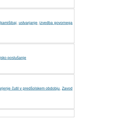
,
kamišibaj
,
ustvarjanje
,
izvedba govornega
ajsko poslušanje
urjenje čutil v predšolskem obdobju
,
Zavod