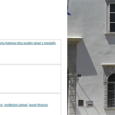
nu ljubega miru pustijo stvari v predalih
nc
,
protikrizni ukrepi
,
javne finance