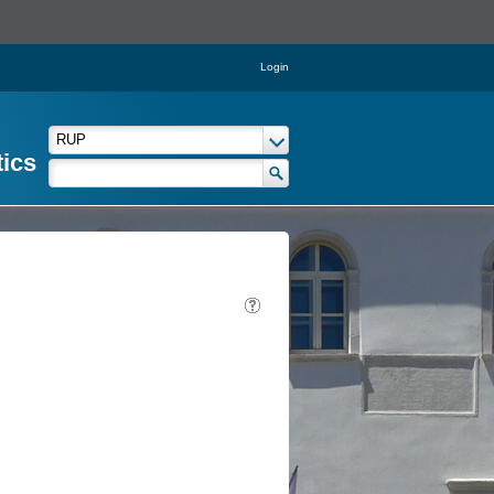
Login
tics