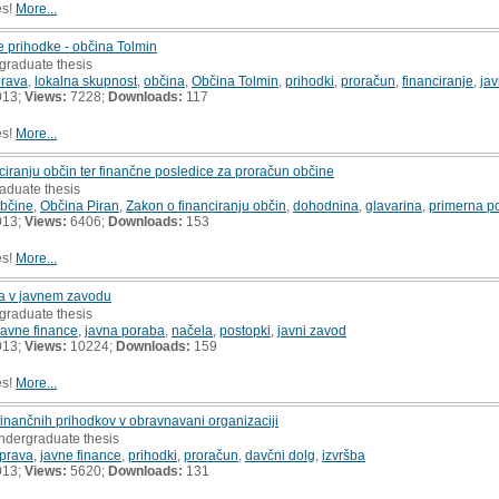
es!
More...
e prihodke - občina Tolmin
graduate thesis
prava
,
lokalna skupnost
,
občina
,
Občina Tolmin
,
prihodki
,
proračun
,
financiranje
,
jav
013;
Views:
7228;
Downloads:
117
es!
More...
ranju občin ter finančne posledice za proračun občine
aduate thesis
bčine
,
Občina Piran
,
Zakon o financiranju občin
,
dohodnina
,
glavarina
,
primerna p
013;
Views:
6406;
Downloads:
153
es!
More...
a v javnem zavodu
graduate thesis
javne finance
,
javna poraba
,
načela
,
postopki
,
javni zavod
013;
Views:
10224;
Downloads:
159
es!
More...
ofinančnih prihodkov v obravnavani organizaciji
undergraduate thesis
prava
,
javne finance
,
prihodki
,
proračun
,
davčni dolg
,
izvršba
013;
Views:
5620;
Downloads:
131