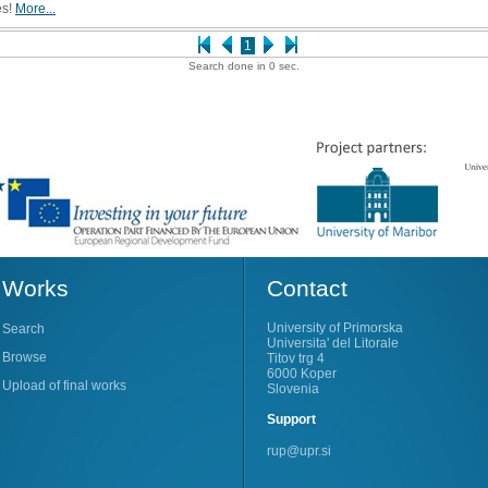
es!
More...
1
Search done in 0 sec.
Works
Contact
University of Primorska
Search
Universita' del Litorale
Browse
Titov trg 4
6000 Koper
Upload of final works
Slovenia
Support
rup@upr.si