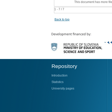
This document has more fil
1 - 7 / 7
Back to top
Repository
Introduction
Statistics
University pages