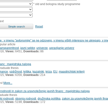
* old and bologna study programme
ext
Reset
je : v imenu "avtonomije" se ne odzovejo, v imenu višjih interesov ne ukrepajo, v ime
pular article
ransparentnost
,
javni sektor
,
univerze
,
upravljanje univerz
016;
Views:
6451;
Downloads:
86
nanc : magistrska naloga
raduate thesis
inance
,
vzdržnost
,
kritika
,
kazalniki
,
kriza
,
EU
,
maastrichtski kriterji
015;
Views:
6356;
Downloads:
214
es!
More...
 rodnosti in zakon za uravnoteženje javnih financ : magistrska naloga
aduate thesis
ki rodnosti
,
stopnja rodnosti
,
družinska politika
,
zakon za uravnoteženje javnih fina
015;
Views:
5198;
Downloads:
172