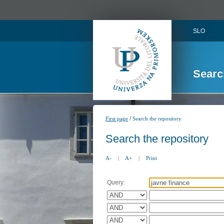
SLO
Searc
/
First page
Search the repository
Search the repository
A-
|
A+
|
Print
Query: