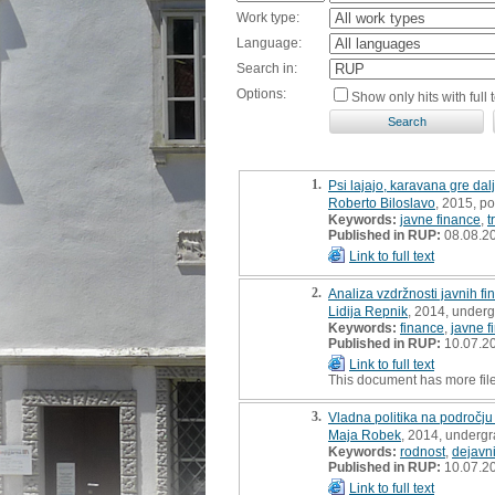
Work type:
Language:
Search in:
Options:
Show only hits with full t
1.
Psi lajajo, karavana gre dal
Roberto Biloslavo
, 2015, po
Keywords:
javne finance
,
t
Published in RUP:
08.08.2
Link to full text
2.
Analiza vzdržnosti javnih fi
Lidija Repnik
, 2014, underg
Keywords:
finance
,
javne f
Published in RUP:
10.07.2
Link to full text
This document has more fil
3.
Vladna politika na področju
Maja Robek
, 2014, undergr
Keywords:
rodnost
,
dejavni
Published in RUP:
10.07.2
Link to full text