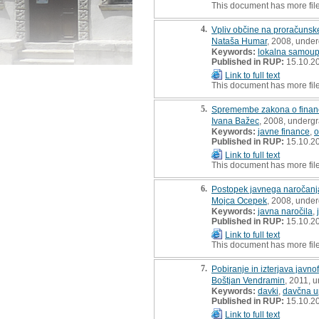
This document has more fil
4.
Vpliv občine na proračunsk
Nataša Humar
, 2008, under
Keywords:
lokalna samou
Published in RUP:
15.10.2
Link to full text
This document has more fil
5.
Spremembe zakona o financi
Ivana Bažec
, 2008, undergr
Keywords:
javne finance
,
o
Published in RUP:
15.10.2
Link to full text
This document has more fil
6.
Postopek javnega naročanj
Mojca Ocepek
, 2008, under
Keywords:
javna naročila
,
Published in RUP:
15.10.2
Link to full text
This document has more fil
7.
Pobiranje in izterjava javn
Boštjan Vendramin
, 2011, 
Keywords:
davki
,
davčna u
Published in RUP:
15.10.2
Link to full text