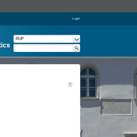
Login
tics