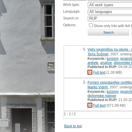
Work type:
Language:
Search in:
Options:
Show only hits with full t
1.
Vpliv igralništva na okolje 
Tejra Šušmel
, 2007, underg
Keywords:
turizem
,
igralniš
ankete
,
analize
,
diplomske 
Published in RUP:
04.06.2
Full text
(1,38 MB)
2.
Pomen vzpostavitve certifika
Marko Vidrih
, 2007, underg
Keywords:
turizem
,
igralni
diplomske naloge
Published in RUP:
21.05.2
Full text
(971,09 KB)
1 - 2 / 2
Back to top