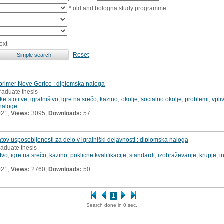
* old and bologna study programme
ext
Reset
- primer Nove Gorice : diplomska naloga
raduate thesis
ke stotitve
,
igralništvo
,
igre na srečo
,
kazino
,
okolje
,
socialno okolje
,
problemi
,
vpliv
naloge
021;
Views:
3095;
Downloads:
57
tov usposobljenosti za delo v igralniški dejavnosti : diplomska naloga
raduate thesis
štvo
,
igre na srečo
,
kazino
,
poklicne kvalifikacije
,
standardi
,
izobraževanje
,
krupje
,
i
021;
Views:
2760;
Downloads:
50
1
Search done in 0 sec.