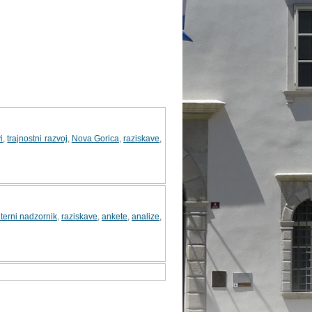
i
,
trajnostni razvoj
,
Nova Gorica
,
raziskave
,
nterni nadzornik
,
raziskave
,
ankete
,
analize
,