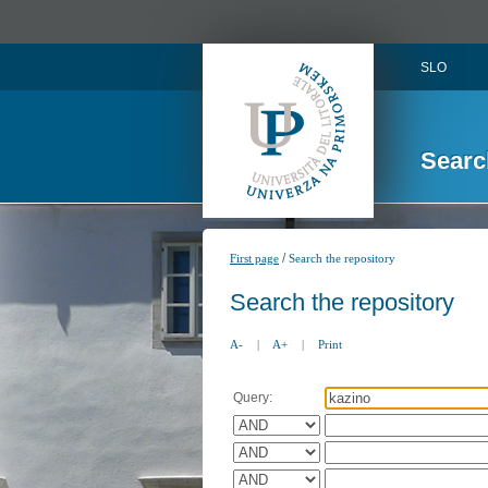
SLO
Searc
/
First page
Search the repository
Search the repository
A-
|
A+
|
Print
Query: