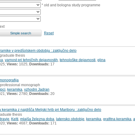
* old and bologna study programme
ext
Reset
amike v predšolskem obdobju : zaključno delo
graduate thesis
ka
,
varnost pri tehničnih dejavnostih
,
tehnološke dejavnosti
,
glina
025;
Views:
1025;
Downloads:
17
 monografija
, professional monograph
ipci
,
keramika
,
vzhodni Jadran
021;
Views:
2780;
Downloads:
20
eramika z najdišča Meljski hrib pri Mariboru : zaključno delo
raduate thesis
dravje
,
Kelti
,
mlajša železna doba
,
latensko obdobje
,
keramika
,
grafitna keramika
,
a
020;
Views:
4687;
Downloads:
171