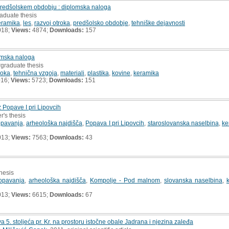
predšolskem obdobju : diplomska naloga
aduate thesis
eramika
,
les
,
razvoj otroka
,
predšolsko obdobje
,
tehniške dejavnosti
018;
Views:
4874;
Downloads:
157
omska naloga
rgraduate thesis
roka
,
tehnična vzgoja
,
materiali
,
plastika
,
kovine
,
keramika
016;
Views:
5723;
Downloads:
151
 Popave I pri Lipovcih
r's thesis
opavanja
,
arheološka najdišča
,
Popava I pri Lipovcih
,
staroslovanska naselbina
,
ke
013;
Views:
7563;
Downloads:
43
thesis
opavanja
,
arheološka najdišča
,
Kompolje - Pod malnom
,
slovanska naselbina
,
013;
Views:
6615;
Downloads:
67
a 5. stoljeća pr. Kr. na prostoru istočne obale Jadrana i njezina zaleđa