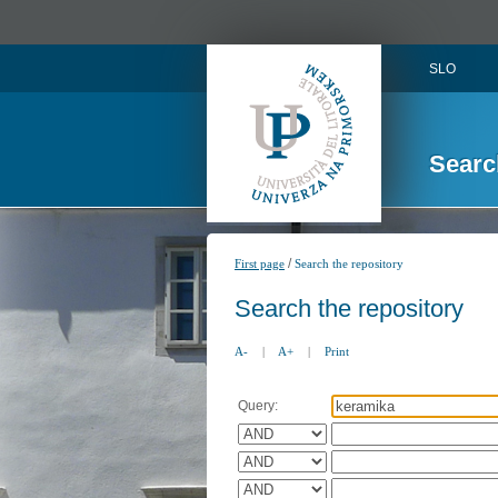
SLO
Searc
/
First page
Search the repository
Search the repository
A-
|
A+
|
Print
Query: