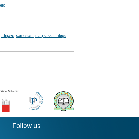
elo
,
trdnjave
,
samostani
,
magistrske naloge
Follow us