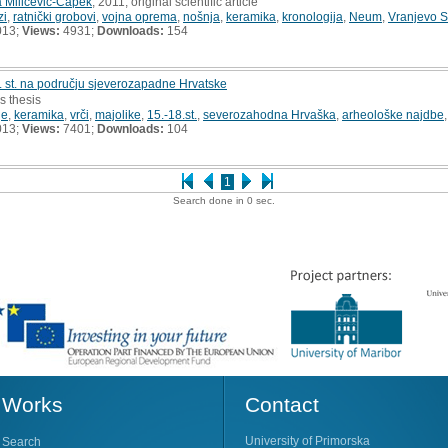
a Miličević-Capek
, 2011, original scientific article
zi
,
ratnički grobovi
,
vojna oprema
,
nošnja
,
keramika
,
kronologija
,
Neum
,
Vranjevo S
013;
Views:
4931;
Downloads:
154
. st. na području sjeverozapadne Hrvatske
s thesis
je
,
keramika
,
vrči
,
majolike
,
15.-18.st.
,
severozahodna Hrvaška
,
arheološke najdbe
013;
Views:
7401;
Downloads:
104
1
Search done in 0 sec.
Works
Contact
University of Primorska
Search