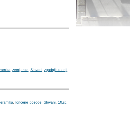
ramika
,
zemljanke
,
Slovani
,
zgodnji srednji
keramika
,
lončene posode
,
Slovani
,
10.st.
,