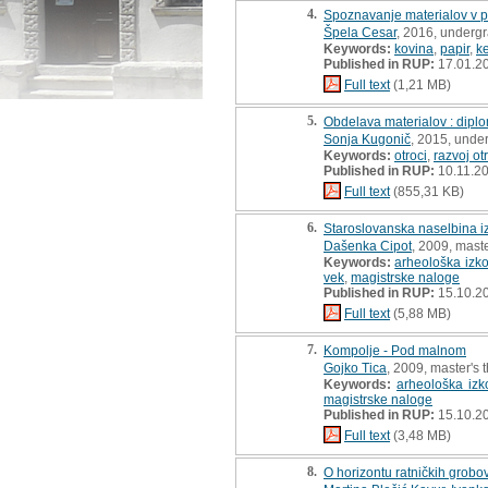
4.
Spoznavanje materialov v 
Špela Cesar
, 2016, undergr
Keywords:
kovina
,
papir
,
k
Published in RUP:
17.01.2
Full text
(1,21 MB)
5.
Obdelava materialov : dipl
Sonja Kugonič
, 2015, unde
Keywords:
otroci
,
razvoj ot
Published in RUP:
10.11.2
Full text
(855,31 KB)
6.
Staroslovanska naselbina iz
Dašenka Cipot
, 2009, maste
Keywords:
arheološka izk
vek
,
magistrske naloge
Published in RUP:
15.10.2
Full text
(5,88 MB)
7.
Kompolje - Pod malnom
Gojko Tica
, 2009, master's 
Keywords:
arheološka izk
magistrske naloge
Published in RUP:
15.10.2
Full text
(3,48 MB)
8.
O horizontu ratničkih grobov