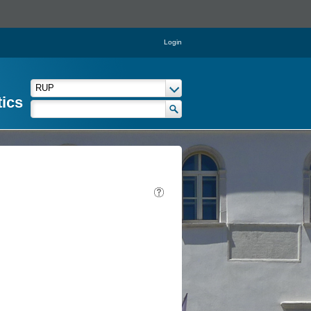
Login
tics