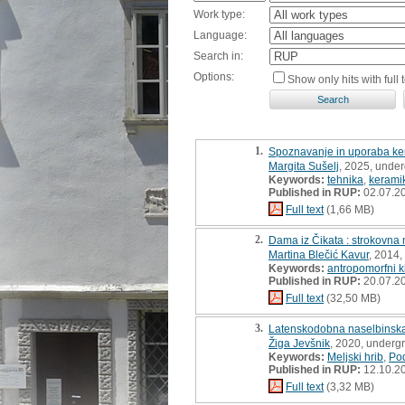
Work type:
Language:
Search in:
Options:
Show only hits with full t
1.
Spoznavanje in uporaba ker
Margita Sušelj
, 2025, under
Keywords:
tehnika
,
kerami
Published in RUP:
02.07.2
Full text
(1,66 MB)
2.
Dama iz Čikata : strokovna
Martina Blečić Kavur
, 2014
Keywords:
antropomorfni k
Published in RUP:
20.07.2
Full text
(32,50 MB)
3.
Latenskodobna naselbinska k
Žiga Jevšnik
, 2020, underg
Keywords:
Meljski hrib
,
Po
Published in RUP:
12.10.2
Full text
(3,32 MB)