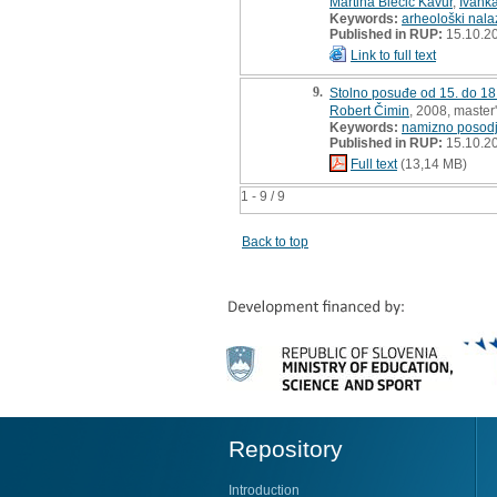
Martina Blečić Kavur
,
Ivank
Keywords:
arheološki nala
Published in RUP:
15.10.2
Link to full text
9.
Stolno posuđe od 15. do 18
Robert Čimin
, 2008, master'
Keywords:
namizno posod
Published in RUP:
15.10.2
Full text
(13,14 MB)
1 - 9 / 9
Back to top
Repository
Introduction