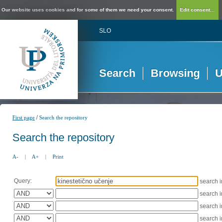
Our website uses cookies and for some of them we need your consent.
Edit consent...
SLO
Search
Browsing
U
/
First page
Search the repository
Search the repository
A-
|
A+
|
Print
Query:
search 
search 
search 
search 