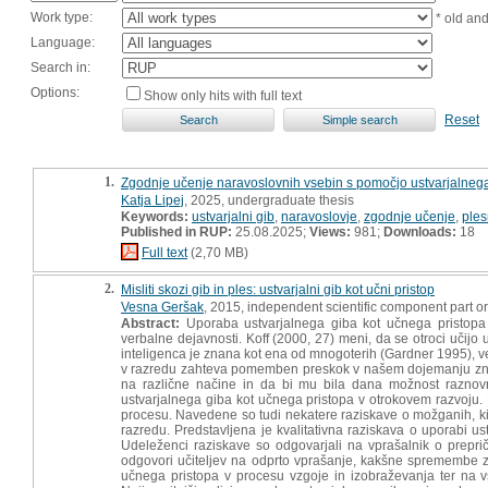
Work type:
* old an
Language:
Search in:
Options:
Show only hits with full text
Reset
1.
Zgodnje učenje naravoslovnih vsebin s pomočjo ustvarjalnega
Katja Lipej
, 2025, undergraduate thesis
Keywords:
ustvarjalni gib
,
naravoslovje
,
zgodnje učenje
,
ples
Published in RUP:
25.08.2025;
Views:
981;
Downloads:
18
Full text
(2,70 MB)
2.
Misliti skozi gib in ples: ustvarjalni gib kot učni pristop
Vesna Geršak
, 2015, independent scientific component part o
Abstract:
Uporaba ustvarjalnega giba kot učnega pristopa p
verbalne dejavnosti. Koff (2000, 27) meni, da se otroci učijo 
inteligenca je znana kot ena od mnogoterih (Gardner 1995), v
v razredu zahteva pomemben preskok v našem dojemanju znanja
na različne načine in da bi mu bila dana možnost raznov
ustvarjalnega giba kot učnega pristopa v otrokovem razvoju. P
procesu. Navedene so tudi nekatere raziskave o možganih, ki 
razredu. Predstavljena je kvalitativna raziskava o uporabi us
Udeleženci raziskave so odgovarjali na vprašalnik o prepriča
odgovori učiteljev na odprto vprašanje, kakšne spremembe za
učnega pristopa v procesu vzgoje in izobraževanja ter na 