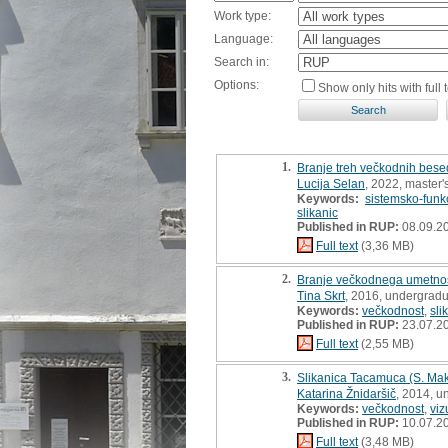
Work type:
Language:
Search in:
Options:
Show only hits with full t
1.
Branje treh večkodnih besedi
Lucija Selan
, 2022, master'
Keywords:
sistemsko-funk
slikanic
Published in RUP:
08.09.2
Full text
(3,36 MB)
2.
Branje večkodnega umetnost
Tina Skrt
, 2016, undergradu
Keywords:
večkodnost
,
sli
Published in RUP:
23.07.2
Full text
(2,55 MB)
3.
Slikanica Tacamuca (S. Mak
Katarina Žnidaršič
, 2014, u
Keywords:
večkodnost
,
viz
Published in RUP:
10.07.2
Full text
(3,48 MB)