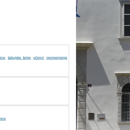
nice
,
tabujske teme
,
učenci
,
opomenjanje
nice