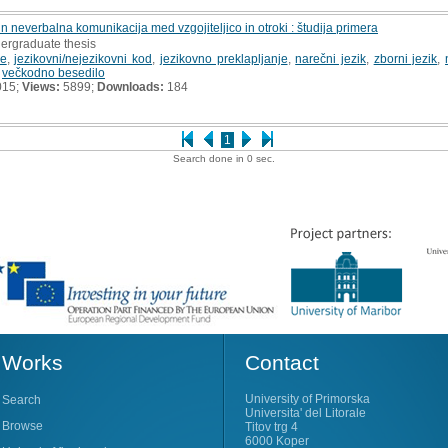
 neverbalna komunikacija med vzgojiteljico in otroki : študija primera
dergraduate thesis
je
,
jezikovni/nejezikovni kod
,
jezikovno preklapljanje
,
narečni jezik
,
zborni jezik
,
,
večkodno besedilo
015;
Views:
5899;
Downloads:
184
1
Search done in 0 sec.
Works
Contact
University of Primorska
Search
Universita' del Litorale
Browse
Titov trg 4
6000 Koper