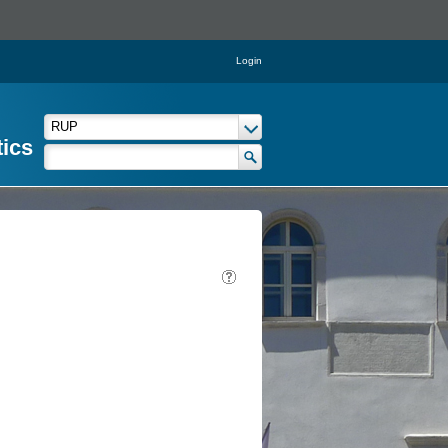
Login
tics