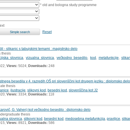
* old and bologna study programme
ext
Reset
l - slikanic s tabujskimi temami : magistrsko delo
s thesis
cijska slovnica
,
vizualna slovnica
,
večkodno besedilo
,
kod
,
metafunkcije
,
slika
022;
Views:
5024;
Downloads:
248
nega besedila v 4. razredih OŠ pri slovenščini kot drugem jeziku : diplomsko delo
ate thesis
kanice
,
ilustracije
,
slikovni kod
,
besedni kod
,
slovenščina kot J2
020;
Views:
3334;
Downloads:
118
arovič, G. Vahen) kot večkodno besedilo : diplomsko delo
ndergraduate thesis
ualna slovnica
,
slikovni kod
,
besedni kod
,
medosebna metafunkcija
,
pravljice
,
slika
015;
Views:
8921;
Downloads:
586