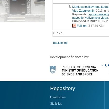
4.
Menjava jezikovnega koda in
Vida Zabukovnik
, 2013, un
Keywords:
sporazumevan
navodilo
,
vplivanjska vloga
Published in RUP:
10.07.2
Full text
(687,39 KB)
1 - 4 / 4
Back to top
Repository
Introduction
Statistics