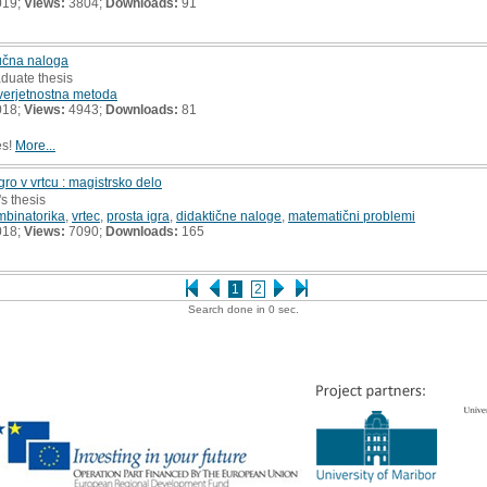
019;
Views:
3804;
Downloads:
91
jučna naloga
aduate thesis
verjetnostna metoda
018;
Views:
4943;
Downloads:
81
es!
More...
ro v vrtcu : magistrsko delo
's thesis
mbinatorika
,
vrtec
,
prosta igra
,
didaktične naloge
,
matematični problemi
018;
Views:
7090;
Downloads:
165
1
2
Search done in 0 sec.