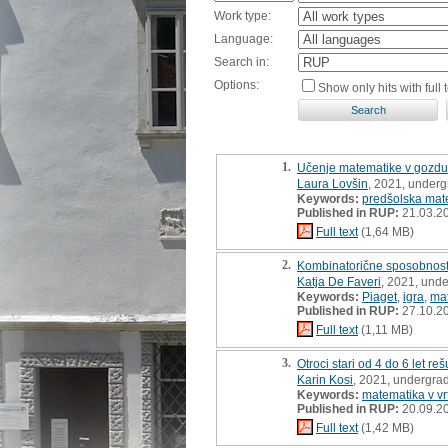
Work type:
Language:
Search in:
Options:
Show only hits with full t
1.
Učenje matematike v gozdu
Laura Lovšin
, 2021, underg
Keywords:
predšolska mat
Published in RUP:
21.03.2
Full text
(1,64 MB)
2.
Kombinatorične sposobnosti
Katja De Faveri
, 2021, unde
Keywords:
Piaget
,
igra
,
mat
Published in RUP:
27.10.2
Full text
(1,11 MB)
3.
Otroci stari od 4 do 6 let 
Karin Kosi
, 2021, undergrad
Keywords:
matematika v vr
Published in RUP:
20.09.2
Full text
(1,42 MB)