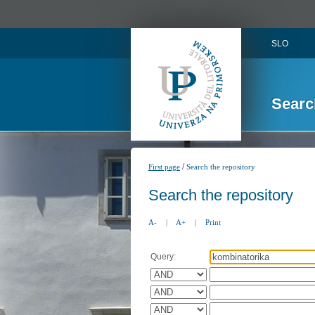
SLO
Searc
/
First page
Search the repository
Search the repository
A-
|
A+
|
Print
Query: