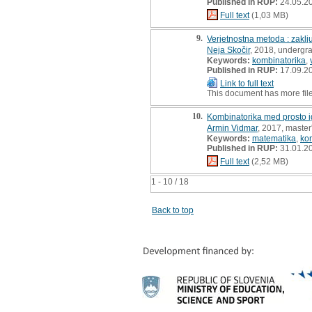
Published in RUP:
24.05.2
Full text
(1,03 MB)
9.
Verjetnostna metoda : zakl
Neja Skočir
, 2018, undergr
Keywords:
kombinatorika
,
Published in RUP:
17.09.2
Link to full text
This document has more fil
10.
Kombinatorika med prosto ig
Armin Vidmar
, 2017, master
Keywords:
matematika
,
ko
Published in RUP:
31.01.2
Full text
(2,52 MB)
1 - 10 / 18
Back to top