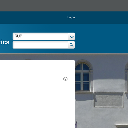
Login
tics