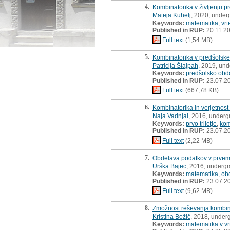
4.
Kombinatorika v življenju p
Mateja Kuhelj
, 2020, under
Keywords:
matematika
,
vrt
Published in RUP:
20.11.2
Full text
(1,54 MB)
5.
Kombinatorika v predšolsk
Patricija Šlajpah
, 2019, und
Keywords:
predšolsko obd
Published in RUP:
23.07.2
Full text
(667,78 KB)
6.
Kombinatorika in verjetnost 
Naja Vadnjal
, 2016, underg
Keywords:
prvo triletje
,
kom
Published in RUP:
23.07.2
Full text
(2,22 MB)
7.
Obdelava podatkov v prvem 
Urška Bajec
, 2016, undergr
Keywords:
matematika
,
ob
Published in RUP:
23.07.2
Full text
(9,62 MB)
8.
Zmožnost reševanja kombinat
Kristina Božič
, 2018, under
Keywords:
matematika v vr