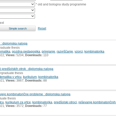
* old and bologna study programme
ext
Reset
 : diplomska naloga
raduate thesis
ematika
,
gozdna pedagogika
,
prirejanje
,
razvrščanje
,
vzorci
,
kombinatorika
022;
Views:
5204;
Downloads:
110
 predšolskih otrok : diplomska naloga
rgraduate thesis
ematika v vrtcu
,
kurikulum
,
kombinatorika
021;
Views:
3867;
Downloads:
88
rešujejo kombinatorične probleme : diplomska naloga
uate thesis
tcu
,
kurikulum za vrtce
,
kombinatorika
,
predšolski otroci
,
reševanje kombinatorični
021;
Views:
3572;
Downloads:
77