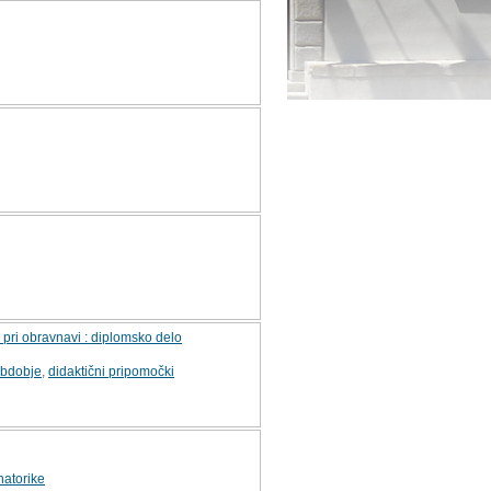
pri obravnavi : diplomsko delo
obdobje
,
didaktični pripomočki
natorike