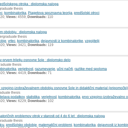
redšolskega otroka : diplomska naloga
graduate thesis
ec
,
kombinatorika
,
Piagetova spoznavna teorija
,
predšolski otroci
020;
Views:
4559;
Downloads:
110
em obdobju : diplomska naloga
ergraduate thesis
obje
,
vrtec
,
kombinatorika
,
dejavnosti iz kombinatorike
,
vzgojitelji
020;
Views:
3421;
Downloads:
119
v prvem triletju osnovne šole : diplomsko delo
raduate thesis
binatorika
,
verjetnost
,
razumevanje
,
učni načrti
,
razlike med spoloma
020;
Views:
4419;
Downloads:
71
vzgojno-izobraževalnem obdobju osnovne šole in didaktični material (pripomočki) 
aduate thesis
delava podatkov
,
statistika
,
verjetnost
,
kombinatorika
,
prvo vzgojno-izobraževalno 
020;
Views:
6229;
Downloads:
102
oričnih problemov otrok v starosti od 4 do 6 let : diplomska naloga
graduate thesis
tcu
,
predšolsko obdobje
,
matematični problemi
,
kombinatorika
,
dejavnosti iz kombi