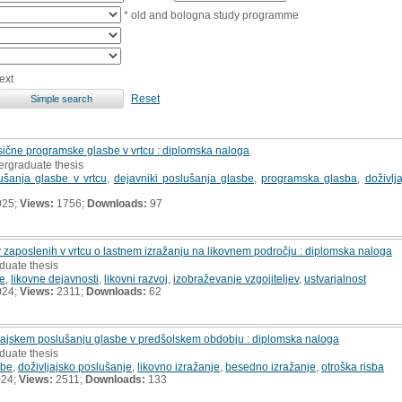
* old and bologna study programme
ext
Reset
sične programske glasbe v vrtcu : diplomska naloga
ergraduate thesis
ušanja glasbe v vrtcu
,
dejavniki poslušanja glasbe
,
programska glasba
,
doživlj
025;
Views:
1756;
Downloads:
97
 zaposlenih v vrtcu o lastnem izražanju na likovnem področju : diplomska naloga
duate thesis
je
,
likovne dejavnosti
,
likovni razvoj
,
izobraževanje vzgojiteljev
,
ustvarjalnost
024;
Views:
2311;
Downloads:
62
ljajskem poslušanju glasbe v predšolskem obdobju : diplomska naloga
duate thesis
sbe
,
doživljajsko poslušanje
,
likovno izražanje
,
besedno izražanje
,
otroška risba
024;
Views:
2511;
Downloads:
133