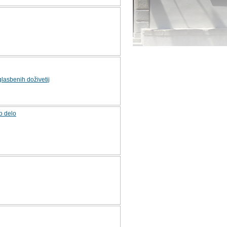
glasbenih doživetij
o delo