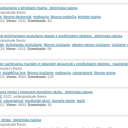
 ustvarjanje s tehnikami risanja : diplomska naloga
ergraduate thesis
je
,
likovne dejavnosti
,
motivacija
,
likovna področja
,
tehnike risanja
024;
Views:
3332;
Downloads:
83
e ob doživljajskem poslušanju glasbe v predšolskem obdobju : diplomska naloga
rgraduate thesis
sbe
,
doživljajsko poslušanje
,
likovno izražanje
,
gibalno plesno izražanje
,
izražanje 
024;
Views:
2415;
Downloads:
59
pri načrtovanju risarskih in slikarskih dejavnosti v predšolskem obdobju : magistrsk
master's thesis
i
,
didaktična igra
,
likovno izražanje
,
motivacija
,
ustvarjalnost
,
likovne prvine
023;
Views:
4564;
Downloads:
125
kega otroka v njegovem domačem okolju : diplomska naloga
ič
, 2022, undergraduate thesis
je
,
ustvarjalnost
,
predšolski otroci
,
domače okolje
,
starši
022;
Views:
4830;
Downloads:
92
za otroke : diplomska naloga
ergraduate thesis