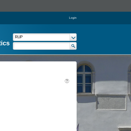
Login
tics