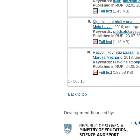
Keywords:
lutke
,
filozofija 
Published in RUP:
02.02.2
Full text
(1,45 MB)
9.
Kiparski materiali v prvem
Maja Lavtar
, 2016, undergr
Keywords:
predšolska vzg
Published in RUP:
23.07.2
Full text
(1,18 MB)
10.
Razvoj likovnega izražanja o
Maruša Mežnarič
, 2018, un
Keywords:
razvojne stopnj
Published in RUP:
24.05.2
Full text
(188,58 KB)
1 - 10 / 15
Back to top