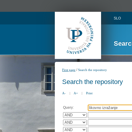
SLO
Searc
/
First page
Search the repository
Search the repository
A-
|
A+
|
Print
Query: