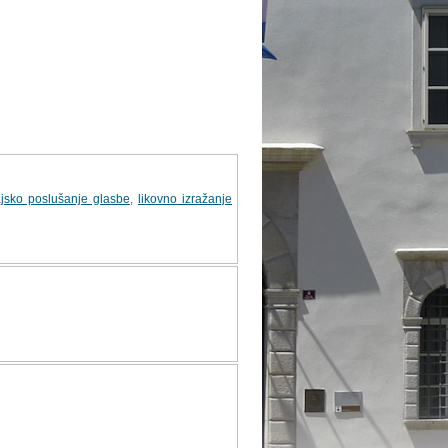
ajsko poslušanje glasbe
,
likovno izražanje