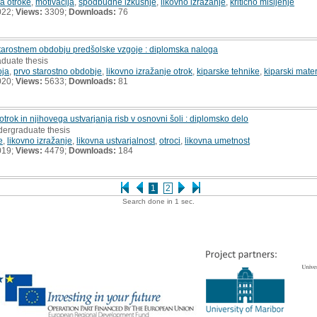
za otroke
,
motivacija
,
spodbudne izkušnje
,
likovno izražanje
,
kritično mišljenje
022;
Views:
3309;
Downloads:
76
 starostnem obdobju predšolske vzgoje : diplomska naloga
aduate thesis
oja
,
prvo starostno obdobje
,
likovno izražanje otrok
,
kiparske tehnike
,
kiparski mater
020;
Views:
5633;
Downloads:
81
trok in njihovega ustvarjanja risb v osnovni šoli : diplomsko delo
dergraduate thesis
e
,
likovno izražanje
,
likovna ustvarjalnost
,
otroci
,
likovna umetnost
019;
Views:
4479;
Downloads:
184
1
2
Search done in 1 sec.