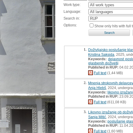
Work type:
Language:
Search in:
Options:
Show only hits with full t
1.
Doživljajsko poslušanje kla
Kristina Saksida
, 2025, und
Keywords:
dejavnost posl
glasbenih doživetij
Published in RUP:
04.02.2
Full text
(1,44 MB)
2.
Mnenja strokovnih delavcev
Anja Hlebš
, 2024, undergra
Keywords:
likovno izražan
Published in RUP:
23.09.2
Full text
(611,08 KB)
3.
Likovno izražanje ob doživ
Sanja Mitić
, 2024, undergra
Keywords:
poslušanje gla
Published in RUP:
11.04.2
Full text
(1,60 MB)