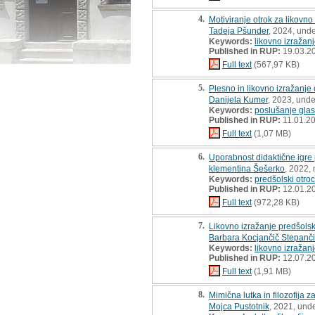
4.
Motiviranje otrok za likovno
Tadeja Pšunder
, 2024, und
Keywords:
likovno izražan
Published in RUP:
19.03.2
Full text
(567,97 KB)
5.
Plesno in likovno izražanj
Danijela Kumer
, 2023, unde
Keywords:
poslušanje gla
Published in RUP:
11.01.2
Full text
(1,07 MB)
6.
Uporabnost didaktične igre 
klementina Šešerko
, 2022, 
Keywords:
predšolski otroc
Published in RUP:
12.01.2
Full text
(972,28 KB)
7.
Likovno izražanje predšols
Barbara Kocjančič Stepanč
Keywords:
likovno izražan
Published in RUP:
12.07.2
Full text
(1,91 MB)
8.
Mimična lutka in filozofija 
Mojca Pustotnik
, 2021, und