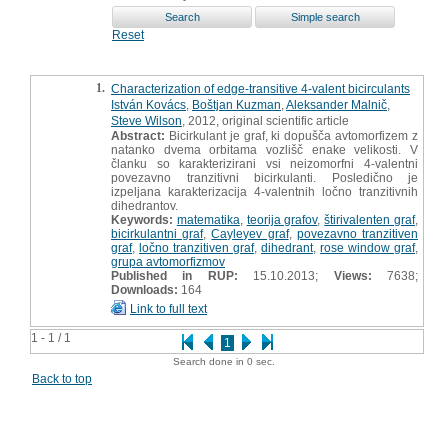
Reset
1.
Characterization of edge-transitive 4-valent bicirculants
István Kovács
,
Boštjan Kuzman
,
Aleksander Malnič
,
Steve Wilson
, 2012, original scientific article
Abstract:
Bicirkulant je graf, ki dopušča avtomorfizem z
natanko dvema orbitama vozlišč enake velikosti. V
članku so karakterizirani vsi neizomorfni 4-valentni
povezavno tranzitivni bicirkulanti. Posledično je
izpeljana karakterizacija 4-valentnih ločno tranzitivnih
dihedrantov.
Keywords:
matematika
,
teorija grafov
,
štirivalenten graf
,
bicirkulantni graf
,
Cayleyev graf
,
povezavno tranzitiven
graf
,
ločno tranzitiven graf
,
dihedrant
,
rose window graf
,
grupa avtomorfizmov
Published in RUP:
15.10.2013;
Views:
7638;
Downloads:
164
Link to full text
1 - 1 / 1
1
Search done in 0 sec.
Back to top