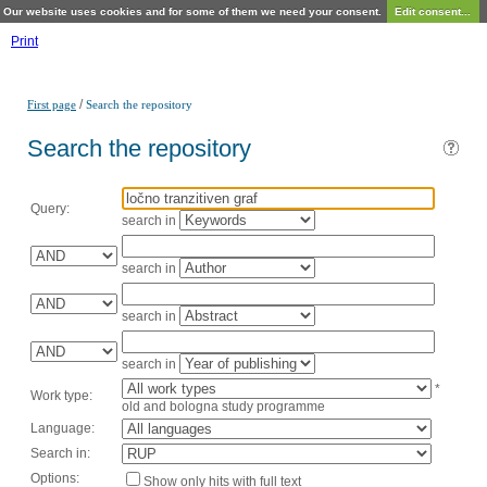
Our website uses cookies and for some of them we need your consent.
Edit consent...
Print
/
First page
Search the repository
Search the repository
Query:
search in
search in
search in
search in
*
Work type:
old and bologna study programme
Language:
Search in:
Options:
Show only hits with full text