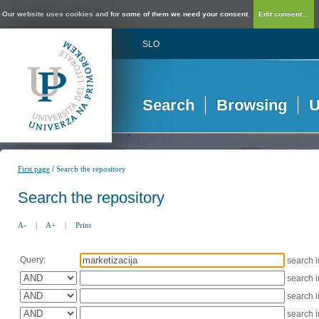
Our website uses cookies and for some of them we need your consent.
Edit consent...
SLO
Search
Browsing
U
/
First page
Search the repository
Search the repository
A-
|
A+
|
Print
Query:
search 
search 
search 
search 