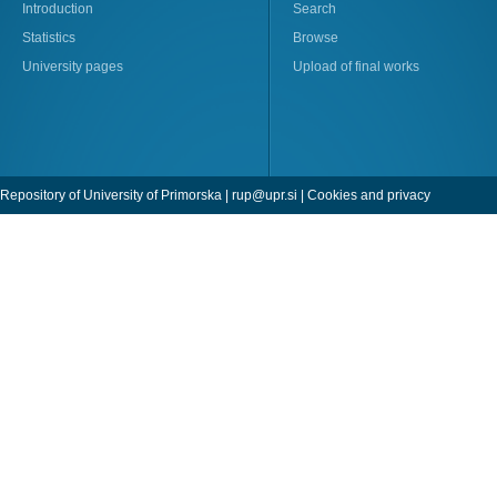
Introduction
Search
Statistics
Browse
University pages
Upload of final works
Repository of University of Primorska |
rup@upr.si
|
Cookies and privacy