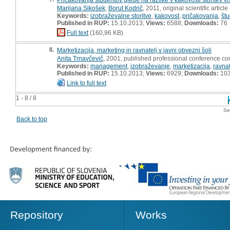
Marijana Sikošek
,
Borut Kodrič
, 2011, original scientific article
Keywords:
izobraževalne storitve
,
kakovost
,
pričakovanja
,
štu
Published in RUP:
15.10.2013;
Views:
6588;
Downloads:
76
Full text
(160,96 KB)
8.
Marketizacija, marketing in ravnatelj v javni obvezni šoli
Anita Trnavčevič
, 2001, published professional conference con
Keywords:
management
,
izobraževanje
,
marketizacija
,
ravnat
Published in RUP:
15.10.2013;
Views:
6929;
Downloads:
10
Link to full text
1 - 8 / 8
Se
Back to top
Repository
Works