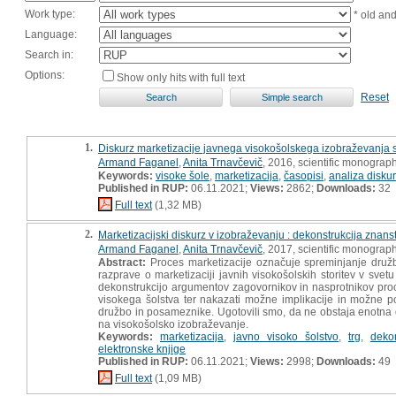
Work type:
* old an
Language:
Search in:
Options:
Show only hits with full text
Reset
1.
Diskurz marketizacije javnega visokošolskega izobraževanja 
Armand Faganel
,
Anita Trnavčevič
, 2016, scientific monograp
Keywords:
visoke šole
,
marketizacija
,
časopisi
,
analiza disku
Published in RUP:
06.11.2021;
Views:
2862;
Downloads:
32
Full text
(1,32 MB)
2.
Marketizacijski diskurz v izobraževanju : dekonstrukcija znans
Armand Faganel
,
Anita Trnavčevič
, 2017, scientific monograp
Abstract:
Proces marketizacije označuje spreminjanje družbe
razprave o marketizaciji javnih visokošolskih storitev v svet
dekonstrukcijo argumentov zagovornikov in nasprotnikov proce
visokega šolstva ter nakazati možne implikacije in možne 
družbo in posameznike. Ugotovili smo, da ne obstaja enotna obli
na visokošolsko izobraževanje.
Keywords:
marketizacija
,
javno visoko šolstvo
,
trg
,
dekon
elektronske knjige
Published in RUP:
06.11.2021;
Views:
2998;
Downloads:
49
Full text
(1,09 MB)