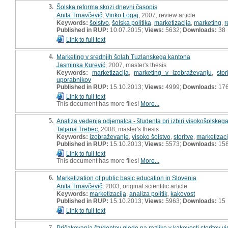
3.
Šolska reforma skozi dnevni časopis
Anita Trnavčevič
,
Vinko Logaj
, 2007, review article
Keywords:
šolstvo
,
šolska politika
,
marketizacija
,
marketing
,
r
Published in RUP:
10.07.2015;
Views:
5632;
Downloads:
38
Link to full text
4.
Marketing v srednjih šolah Tuzlanskega kantona
Jasminka Kurević
, 2007, master's thesis
Keywords:
marketizacija
,
marketing v izobraževanju
,
sto
uporabnikov
Published in RUP:
15.10.2013;
Views:
4999;
Downloads:
17
Link to full text
This document has more files!
More...
5.
Analiza vedenja odjemalca - študenta pri izbiri visokošolskeg
Tatjana Trebec
, 2008, master's thesis
Keywords:
izobraževanje
,
visoko šolstvo
,
storitve
,
marketizaci
Published in RUP:
15.10.2013;
Views:
5573;
Downloads:
15
Link to full text
This document has more files!
More...
6.
Marketization of public basic education in Slovenia
Anita Trnavčevič
, 2003, original scientific article
Keywords:
marketizacija
,
analiza politik
,
kakovost
Published in RUP:
15.10.2013;
Views:
5963;
Downloads:
15
Link to full text
7.
Pričakovanja študentov glede na razlike v kakovosti storitev 