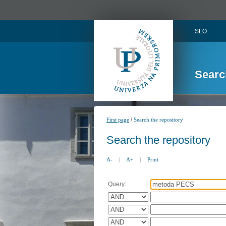
SLO
Searc
/
First page
Search the repository
Search the repository
A-
|
A+
|
Print
Query: