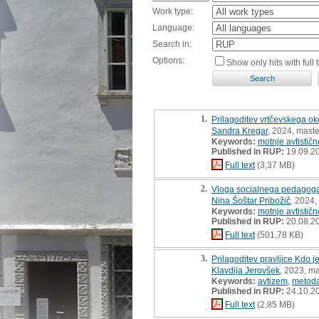
Work type:
Language:
Search in:
Options:
Show only hits with full t
1.
Prilagoditev vrtčevskega o
Sandra Kregar
, 2024, maste
Keywords:
motnje avtistič
Published in RUP:
19.09.2
Full text
(3,37 MB)
2.
Vloga socialnega pedagoga p
Nina Šoštar Pribožič
, 2024,
Keywords:
motnje avtistič
Published in RUP:
20.08.2
Full text
(501,78 KB)
3.
Prilagoditev pravljice Kdo 
Klavdija Jerovšek
, 2023, ma
Keywords:
avtizem
,
metod
Published in RUP:
24.10.2
Full text
(2,85 MB)