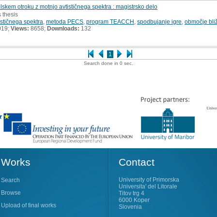
lskem otroku z motnjo avtističnega spektra : magistrsko delo
s thesis
ističnega spektra
,
metoda PECS
,
program TEACCH
,
spodbujanje igre
,
območje bli
019;
Views:
8658;
Downloads:
132
1
Search done in 0 sec.
Works
Contact
University of Primorska
Search
Universita' del Litorale
Browse
Titov trg 4
6000 Koper
Upload of final works
Slovenia