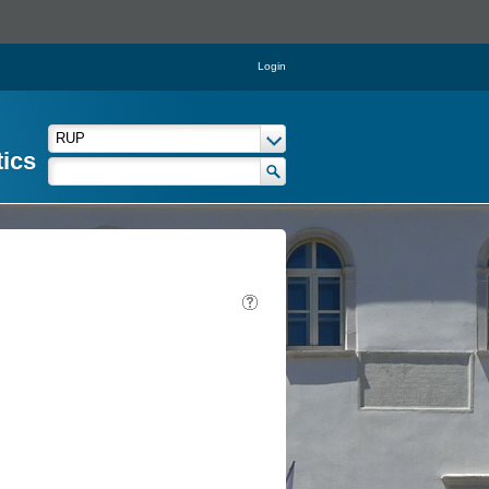
Login
tics