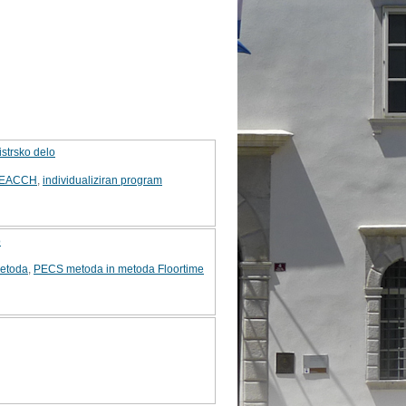
strsko delo
TEACCH
,
individualiziran program
o
etoda
,
PECS metoda in metoda Floortime