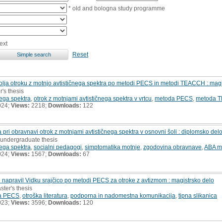
* old and bologna study programme
ext
Reset
kolja otroku z motnjo avtističnega spektra po metodi PECS in metodi TEACCH : magi
r's thesis
nega spektra
,
otrok z motnjami avtističnega spektra v vrtcu
,
metoda PECS
,
metoda 
024;
Views:
2218;
Downloads:
122
ri obravnavi otrok z motnjami avtističnega spektra v osnovni šoli : diplomsko del
 undergraduate thesis
nega spektra
,
socialni pedagogi
,
simptomatika motnje
,
zgodovina obravnave
,
ABA m
024;
Views:
1567;
Downloads:
67
je napravil Vidku srajčico po metodi PECS za otroke z avtizmom : magistrsko delo
ster's thesis
a PECS
,
otroška literatura
,
podporna in nadomestna komunikacija
,
tipna slikanica
023;
Views:
3596;
Downloads:
120