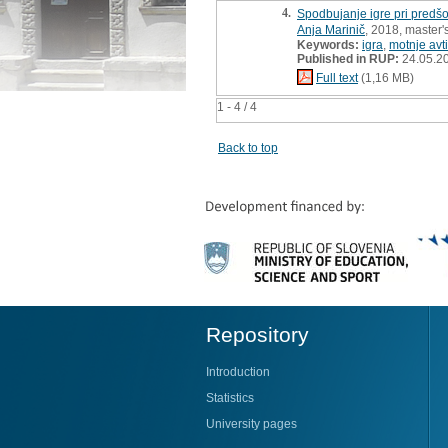
4.
Spodbujanje igre pri predšo
Anja Marinič
, 2018, master'
Keywords:
igra
,
motnje avt
Published in RUP:
24.05.2
Full text
(1,16 MB)
1 - 4 / 4
Back to top
Repository
Introduction
Statistics
University pages