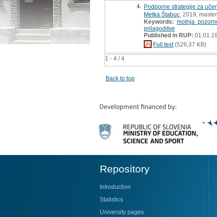
4.
Podporne strategije za učen
Metka Štabuc
, 2019, master
Keywords:
motnja pozorno
prilagoditve
Published in RUP:
01.01.19
Full text
(526,37 KB)
1 - 4 / 4
Back to top
Repository
Introduction
Statistics
University pages