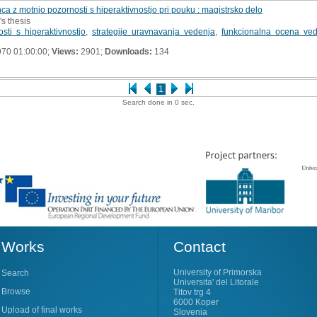
ca z motnjo pozornosti s hiperaktivnostjo pri pouku : magistrsko delo
's thesis
sti s hiperaktivnostjo
,
strategije uravnavanja vedenja
,
funkcionalna ocena ve
70 01:00:00;
Views:
2901;
Downloads:
134
1
Search done in 0 sec.
Works
Contact
University of Primorska
Search
Universita' del Litorale
Browse
Titov trg 4
6000 Koper
Upload of final works
Slovenia