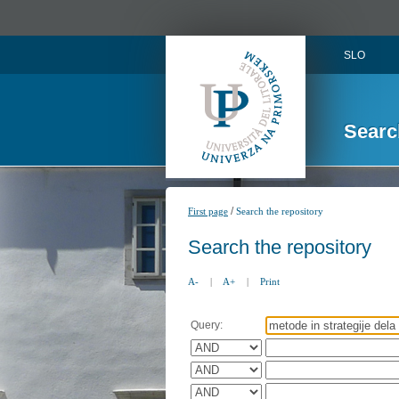
SLO
Searc
/
First page
Search the repository
Search the repository
A-
|
A+
|
Print
Query: