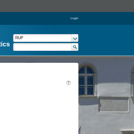
Login
tics