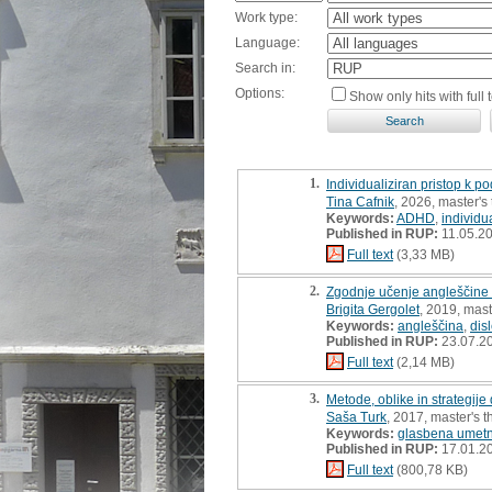
Work type:
Language:
Search in:
Options:
Show only hits with full t
1.
Individualiziran pristop k p
Tina Cafnik
, 2026, master's 
Keywords:
ADHD
,
individu
Published in RUP:
11.05.2
Full text
(3,33 MB)
2.
Zgodnje učenje angleščine p
Brigita Gergolet
, 2019, mast
Keywords:
angleščina
,
dis
Published in RUP:
23.07.2
Full text
(2,14 MB)
3.
Metode, oblike in strategij
Saša Turk
, 2017, master's t
Keywords:
glasbena umetn
Published in RUP:
17.01.2
Full text
(800,78 KB)