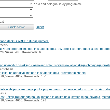
* old and bologna study programme
ext
Reset
odpori dečku z ADHD : študija primera
thesis
alizirani program
,
metode in strategije dela
,
pozornost
,
samoregulacija
,
samopodo
026;
Views:
488;
Downloads:
68
ri učencih z disleksijo v osnovnih šolah slovensko-italijanskega obmejnega prosto
er's thesis
leksija
,
prilagoditve
,
metode in strategije dela
,
preverjanje znanja
020;
Views:
4802;
Downloads:
100
e dela učiteljev razrednega pouka pri predmetu glasbena umetnost : magistrsko delo
hesis
ost
,
učitelji razrednega pouka
,
metode in oblike dela
,
strategije poučevanja
,
metodo
018;
Views:
4665;
Downloads:
178