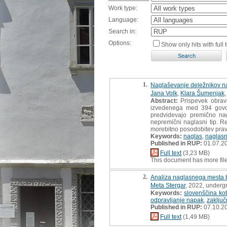
Work type:
Language:
Search in:
Options:
Show only hits with full t
1.
Naglaševanje deležnikov na 
Jana Volk
,
Klara Šumenjak
,
Abstract:
Prispevek obravn
izvedenega med 394 govorc
predvidevajo premično nag
nepremični naglasni tip. Re
morebitno posodobitev pra
Keywords:
naglas
,
naglas
Published in RUP:
01.07.2
Full text
(3,23 MB)
This document has more fil
2.
Analiza naglasnega mesta br
Meta Stergar
, 2022, underg
Keywords:
slovenščina kot 
odpravljanje napak
,
zaključ
Published in RUP:
07.10.2
Full text
(1,49 MB)