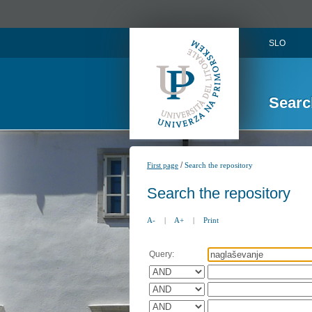
SLO
Searc
/
First page
Search the repository
Search the repository
A-
|
A+
|
Print
Query: