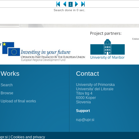
1
Search done in 0 sec.
Works
Contact
University of Primorska
Search
Universita' del Litorale
Browse
Titov trg 4
6000 Koper
Upload of final works
Slovenia
Support
rup@upr.si
pr.si
|
Cookies and privacy