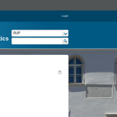
Login
tics