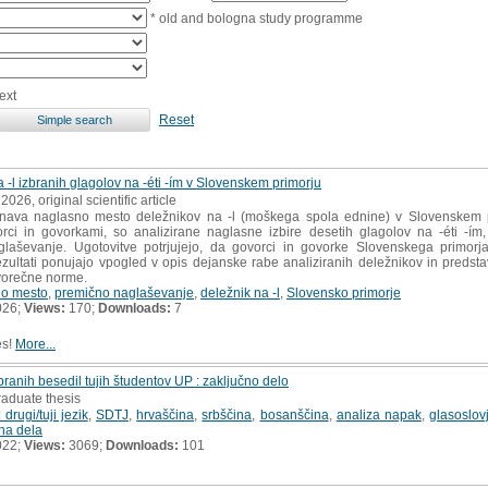
* old and bologna study programme
ext
Reset
-l izbranih glagolov na -éti -ím v Slovenskem primorju
 2026, original scientific article
ava naglasno mesto deležnikov na -l (moškega spola ednine) v Slovenskem pr
i in govorkami, so analizirane naglasne izbire desetih glagolov na -éti -ím, p
laševanje. Ugotovitve potrjujejo, da govorci in govorke Slo­venskega primorj
zultati ponujajo vpogled v opis dejanske rabe analiziranih deležnikov in predstav
vorečne norme.
no mesto
,
premično naglaševanje
,
deležnik na -l
,
Slovensko primorje
026;
Views:
170;
Downloads:
7
es!
More...
anih besedil tujih študentov UP : zaključno delo
raduate thesis
drugi/tuji jezik
,
SDTJ
,
hrvaščina
,
srbščina
,
bosanščina
,
analiza napak
,
glasoslov
na dela
022;
Views:
3069;
Downloads:
101