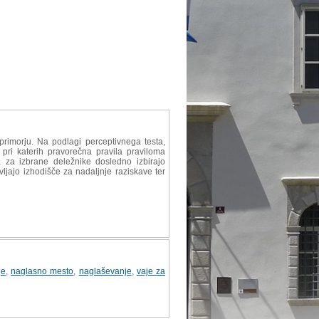
imorju. Na podlagi perceptivnega testa,
ri katerih pravorečna pravila pravi­loma
a za izbrane deležnike dosledno izbirajo
ljajo izhodišče za nadaljnje raziskave ter
je
,
naglasno mesto
,
naglaševanje
,
vaje za