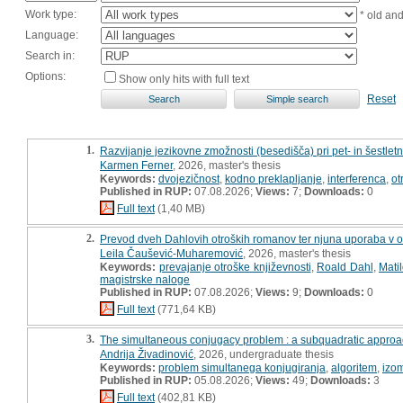
Work type:
* old an
Language:
Search in:
Options:
Show only hits with full text
Reset
1.
Razvijanje jezikovne zmožnosti (besedišča) pri pet- in šestlet
Karmen Ferner
, 2026, master's thesis
Keywords:
dvojezičnost
,
kodno preklapljanje
,
interferenca
,
ot
Published in RUP:
07.08.2026;
Views:
7;
Downloads:
0
Full text
(1,40 MB)
2.
Prevod dveh Dahlovih otroških romanov ter njuna uporaba v os
Leila Čaušević-Muharemović
, 2026, master's thesis
Keywords:
prevajanje otroške književnosti
,
Roald Dahl
,
Mati
magistrske naloge
Published in RUP:
07.08.2026;
Views:
9;
Downloads:
0
Full text
(771,64 KB)
3.
The simultaneous conjugacy problem : a subquadratic appro
Andrija Živadinović
, 2026, undergraduate thesis
Keywords:
problem simultanega konjugiranja
,
algoritem
,
izom
Published in RUP:
05.08.2026;
Views:
49;
Downloads:
3
Full text
(402,81 KB)