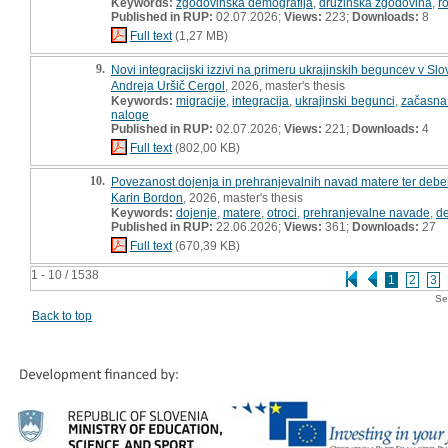
Keywords:
zgodovinska demografija
,
družinska zgodovina
,
r
Published in RUP:
02.07.2026;
Views:
223;
Downloads:
8
Full text
(1,27 MB)
9.
Novi integracijski izzivi na primeru ukrajinskih beguncev v Slov
Andreja Uršič Cergol
, 2026, master's thesis
Keywords:
migracije
,
integracija
,
ukrajinski begunci
,
začasna 
naloge
Published in RUP:
02.07.2026;
Views:
221;
Downloads:
4
Full text
(802,00 KB)
10.
Povezanost dojenja in prehranjevalnih navad matere ter debel
Karin Bordon
, 2026, master's thesis
Keywords:
dojenje
,
matere
,
otroci
,
prehranjevalne navade
,
de
Published in RUP:
22.06.2026;
Views:
361;
Downloads:
27
Full text
(670,39 KB)
1 - 10 / 1538
1
2
3
Se
Back to top