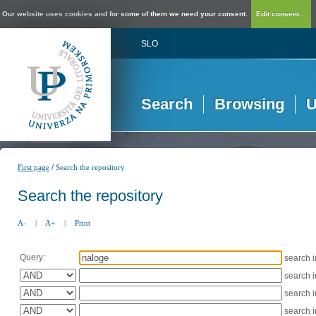
Our website uses cookies and for some of them we need your consent.
Edit consent...
SLO
Search
Browsing
U
/
First page
Search the repository
Search the repository
A-
|
A+
|
Print
Query:
search 
search 
search 
search 