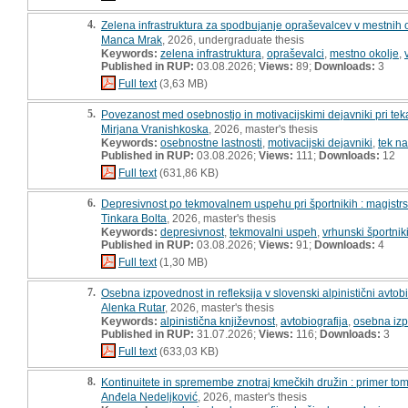
4.
Zelena infrastruktura za spodbujanje opraševalcev v mestnih o
Manca Mrak
, 2026, undergraduate thesis
Keywords:
zelena infrastruktura
,
opraševalci
,
mestno okolje
,
Published in RUP:
03.08.2026;
Views:
89;
Downloads:
3
Full text
(3,63 MB)
5.
Povezanost med osebnostjo in motivacijskimi dejavniki pri tek
Mirjana Vranishkoska
, 2026, master's thesis
Keywords:
osebnostne lastnosti
,
motivacijski dejavniki
,
tek n
Published in RUP:
03.08.2026;
Views:
111;
Downloads:
12
Full text
(631,86 KB)
6.
Depresivnost po tekmovalnem uspehu pri športnikih : magistr
Tinkara Bolta
, 2026, master's thesis
Keywords:
depresivnost
,
tekmovalni uspeh
,
vrhunski športnik
Published in RUP:
03.08.2026;
Views:
91;
Downloads:
4
Full text
(1,30 MB)
7.
Osebna izpovednost in refleksija v slovenski alpinistični avtobi
Alenka Rutar
, 2026, master's thesis
Keywords:
alpinistična književnost
,
avtobiografija
,
osebna iz
Published in RUP:
31.07.2026;
Views:
116;
Downloads:
3
Full text
(633,03 KB)
8.
Kontinuitete in spremembe znotraj kmečkih družin : primer tom
Anđela Nedeljković
, 2026, master's thesis