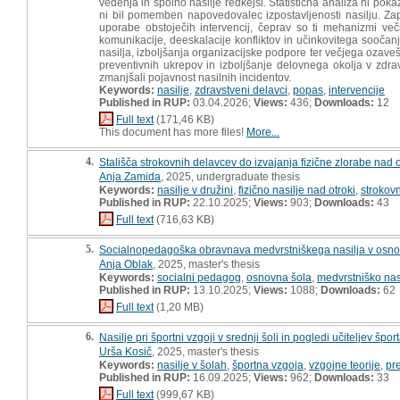
vedenja in spolno nasilje redkejši. Statistična analiza ni p
ni bil pomemben napovedovalec izpostavljenosti nasilju. Zap
uporabe obstoječih intervencij, čeprav so ti mehanizmi ve
komunikacije, deeskalacije konfliktov in učinkovitega soočanja
nasilja, izboljšanja organizacijske podpore ter večjega ozaveš
preventivnih ukrepov in izboljšanje delovnega okolja v zdrav
zmanjšali pojavnost nasilnih incidentov.
Keywords:
nasilje
,
zdravstveni delavci
,
popas
,
intervencije
Published in RUP:
03.04.2026;
Views:
436;
Downloads:
12
Full text
(171,46 KB)
This document has more files!
More...
4.
Stališča strokovnih delavcev do izvajanja fizične zlorabe nad 
Anja Zamida
, 2025, undergraduate thesis
Keywords:
nasilje v družini
,
fizično nasilje nad otroki
,
strokovn
Published in RUP:
22.10.2025;
Views:
903;
Downloads:
43
Full text
(716,63 KB)
5.
Socialnopedagoška obravnava medvrstniškega nasilja v osnovn
Anja Oblak
, 2025, master's thesis
Keywords:
socialni pedagog
,
osnovna šola
,
medvrstniško nas
Published in RUP:
13.10.2025;
Views:
1088;
Downloads:
62
Full text
(1,20 MB)
6.
Nasilje pri športni vzgoji v srednji šoli in pogledi učiteljev š
Urša Kosič
, 2025, master's thesis
Keywords:
nasilje v šolah
,
športna vzgoja
,
vzgojne teorije
,
pre
Published in RUP:
16.09.2025;
Views:
962;
Downloads:
33
Full text
(999,67 KB)