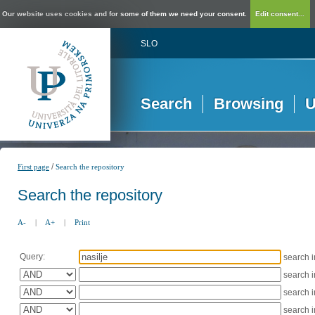
Our website uses cookies and for some of them we need your consent.
Edit consent...
SLO
Search
Browsing
U
/
First page
Search the repository
Search the repository
A-
|
A+
|
Print
Query:
search 
search 
search 
search 