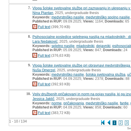
7.
Vloga šolske svetovalne službe pri zaznavanju in ukrepanju v
Nina Plantan
, 2025, undergraduate thesis
Keywords:
medvrstniško nasilje
,
medvrstniško spolno nasilje
Published in RUP:
09.09.2025;
Views:
1164;
Downloads:
65
Full text
(399,70 KB)
8.
Psihosocialne posledice spletnega nasilja na mladostnikih : 
Lara Nedaković
, 2025, undergraduate thesis
Keywords:
spletno nasilje
,
mladostniki
,
dejavniki
,
psihosocial
Published in RUP:
05.09.2025;
Views:
847;
Downloads:
24
Full text
(376,63 KB)
9.
Vloga šolske svetovalne službe pri obravnavi medvrstniškega n
Nuša Omerzel
, 2025, undergraduate thesis
Keywords:
medvrstniško nasilje
,
šolska svetovalna služba
,
uč
Published in RUP:
04.09.2025;
Views:
2378;
Downloads:
88
Full text
(392,93 KB)
10.
Vpliv družbenih pričakovanj in norm na pojav nasilja, ki ga izv
Jessica Jaklič
, 2025, undergraduate thesis
Keywords:
norme
,
pričakovanja
,
medvrstniško nasilje
,
fantje
,
Published in RUP:
04.09.2025;
Views:
858;
Downloads:
60
Full text
(383,72 KB)
1 - 10 / 134
1
2
3
Se