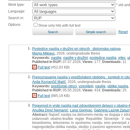
Work type:
* old an
Language:
Search in:
Options:
Show only hits with full text
Reset
1.
Posledice nasilja v družini pri otrocih : diplomska naloga
Marija Miklavc
, 2026, undergraduate thesis
Keywords:
nasilje
,
nasilje v družini
,
posledice nasilja
,
vrtec
,
u
Published in RUP:
07.07.2026;
Views:
177;
Downloads:
11
Full text
(452,03 KB)
2.
Prepoznavanje nasilja v predšolskem obdobju : pogledi in izku
Anita Kocjančič Malič
, 2026, undergraduate thesis
Keywords:
predšolski otroci
,
vzgojitelji
,
nasilje
,
oblike nasilja
,
Published in RUP:
05.05.2026;
Views:
434;
Downloads:
25
Full text
(885,19 KB)
3.
Pojavnost in vrste nasilja nad zdravstvenimi delavci v obalno-k
Anuška Dinić Nemanić
,
Lana Gorinjac
,
Gabriela Laznik Zalazn
Abstract:
Največ nasilja na delovnem mestu se dogaja v zdravst
ustanovah obalno-kraške regije Republike Slovenije. V raz
besednemu, telesnemu in spolnemu nasilju smo preverjali z L
najpogostejša oblika nasilja, sledijo ji pasivno agresivno v