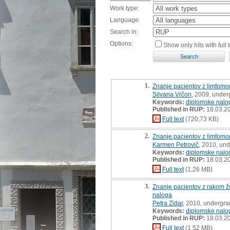
Work type:
Language:
Search in:
Options:
Show only hits with full t
1.
Znanje pacientov z limfomo
Silvana Vrčon
, 2009, under
Keywords:
diplomske nalo
Published in RUP:
18.03.2
Full text
(720,73 KB)
2.
Znanje pacientov z limfomom
Karmen Petrovič
, 2010, un
Keywords:
diplomske nalo
Published in RUP:
18.03.2
Full text
(1,26 MB)
3.
Znanje pacientov z rakom že
naloga
Petra Zidar
, 2010, undergra
Keywords:
diplomske nalo
Published in RUP:
18.03.2
Full text
(1,52 MB)