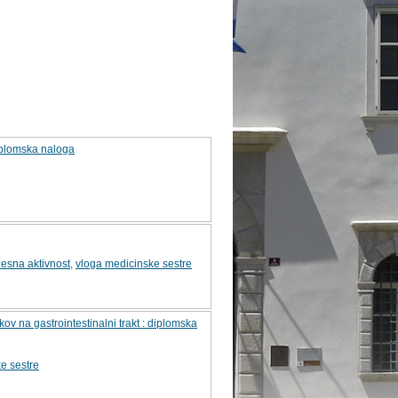
iplomska naloga
lesna aktivnost
,
vloga medicinske sestre
v na gastrointestinalni trakt : diplomska
ke sestre