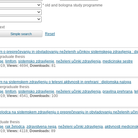
* old and bologna study programme
ext
Reset
m o preprečevanju in obvladovanju neželenih učinkov sistemskega zdravljenja : d
graduate thesis
ge
,
limfom
,
sistemsko zdravljenje
,
neželeni učinki zdravljenja
,
medicinske sestre
019;
Views:
4694;
Downloads:
81
 na sistemskem zdravljenju o telesni aktivnosti in prehrani : diplomska naloga
dergraduate thesis
ge
,
limfom
,
sistemsko zdravljenje
,
neželeni učinki zdravljenja
,
pravilna prehrana
,
te
019;
Views:
4541;
Downloads:
100
lodca na sistemskem zdravljenju o preprečevanju in obvladovanju neželenih učinko
duate thesis
ge
,
rak želodca
,
zdravstvena nega
,
neželeni učinki zdravljenja
,
aktivnosti medicins
019;
Views:
4118;
Downloads:
89