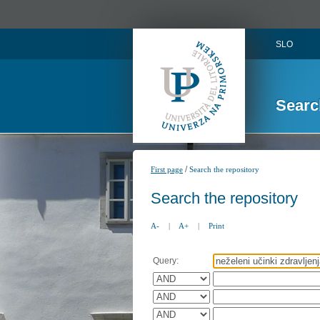
SLO
Searc
/
First page
Search the repository
Search the repository
A-
|
A+
|
Print
Query: