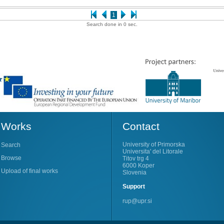
1
Search done in 0 sec.
Works
Contact
University of Primorska
Search
Universita' del Litorale
Browse
Titov trg 4
6000 Koper
Upload of final works
Slovenia
Support
rup@upr.si