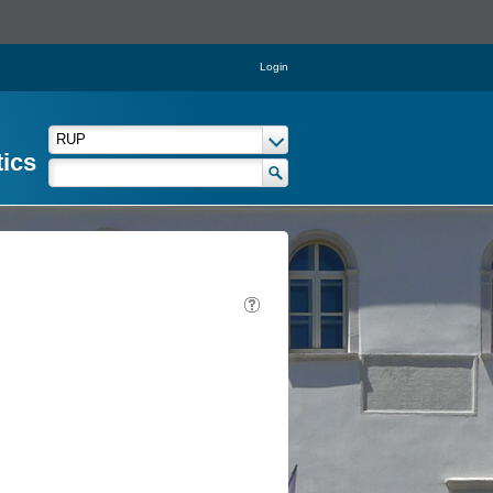
Login
tics