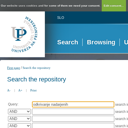
Our website uses cookies and for some of them we need your consent.
Edit consent...
SLO
Search
Browsing
U
/
First page
Search the repository
Search the repository
A-
|
A+
|
Print
Query:
search 
search 
search 
search 