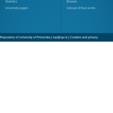
Statistics
Browse
University pages
Upload of final works
Repository of University of Primorska |
rup@upr.si
|
Cookies and privacy