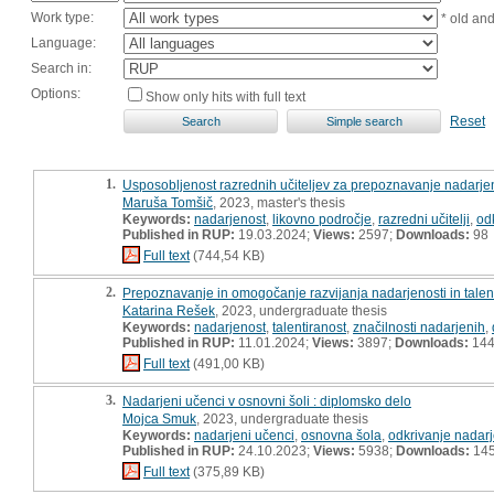
Work type:
* old an
Language:
Search in:
Options:
Show only hits with full text
Reset
1.
Usposobljenost razrednih učiteljev za prepoznavanje nadarje
Maruša Tomšič
, 2023, master's thesis
Keywords:
nadarjenost
,
likovno področje
,
razredni učitelji
,
od
Published in RUP:
19.03.2024;
Views:
2597;
Downloads:
98
Full text
(744,54 KB)
2.
Prepoznavanje in omogočanje razvijanja nadarjenosti in talent
Katarina Rešek
, 2023, undergraduate thesis
Keywords:
nadarjenost
,
talentiranost
,
značilnosti nadarjenih
,
Published in RUP:
11.01.2024;
Views:
3897;
Downloads:
14
Full text
(491,00 KB)
3.
Nadarjeni učenci v osnovni šoli : diplomsko delo
Mojca Smuk
, 2023, undergraduate thesis
Keywords:
nadarjeni učenci
,
osnovna šola
,
odkrivanje nadar
Published in RUP:
24.10.2023;
Views:
5938;
Downloads:
14
Full text
(375,89 KB)