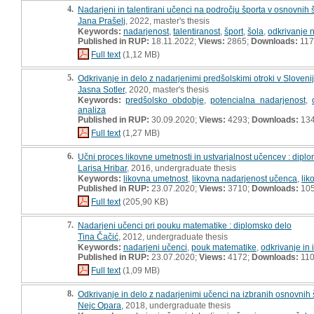
4.
Nadarjeni in talentirani učenci na področju športa v osnovnih š
Jana Prašelj
, 2022, master's thesis
Keywords:
nadarjenost
,
talentiranost
,
šport
,
šola
,
odkrivanje 
Published in RUP:
18.11.2022;
Views:
2865;
Downloads:
117
Full text
(1,12 MB)
5.
Odkrivanje in delo z nadarjenimi predšolskimi otroki v Sloveni
Jasna Sotler
, 2020, master's thesis
Keywords:
predšolsko obdobje
,
potencialna nadarjenost
,
analiza
Published in RUP:
30.09.2020;
Views:
4293;
Downloads:
13
Full text
(1,27 MB)
6.
Učni proces likovne umetnosti in ustvarjalnost učencev : dipl
Larisa Hribar
, 2016, undergraduate thesis
Keywords:
likovna umetnost
,
likovna nadarjenost učenca
,
lik
Published in RUP:
23.07.2020;
Views:
3710;
Downloads:
10
Full text
(205,90 KB)
7.
Nadarjeni učenci pri pouku matematike : diplomsko delo
Tina Čačić
, 2012, undergraduate thesis
Keywords:
nadarjeni učenci
,
pouk matematike
,
odkrivanje in 
Published in RUP:
23.07.2020;
Views:
4172;
Downloads:
11
Full text
(1,09 MB)
8.
Odkrivanje in delo z nadarjenimi učenci na izbranih osnovnih 
Nejc Opara
, 2018, undergraduate thesis