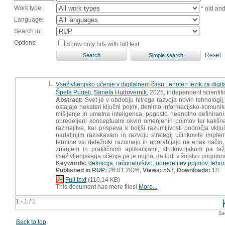
Work type:
* old an
Language:
Search in:
Options:
Show only hits with full text
Reset
1.
Vseživljenjsko učenje v digitalnem času : enoten jezik za digi
Špela Pugelj
,
Sanela Hudovernik
, 2025, independent scientif
Abstract:
Svet je v obdobju hitrega razvoja novih tehnologij,
ostajajo nekateri ključni pojmi, denimo informacijsko-komunika
mišljenje in umetna inteligenca, pogosto neenotno definirani
opredeljeni konceptualni okviri omenjenih pojmov ter kakšn
razmejitve, kar prispeva k boljši razumljivosti področja vklj
nadaljnjim raziskavam in razvoju strategij učinkovite impl
termine vsi deležniki razumejo in uporabljajo na enak način
znanjem in praktičnimi aplikacijami, strokovnjakom pa laž
vseživljenjskega učenja pa je nujno, da tudi v šolstvu pogum
Keywords:
definicija
,
računalništvo
,
opredelitev pojmov
,
tehno
Published in RUP:
26.01.2026;
Views:
553;
Downloads:
18
Full text
(110,14 KB)
This document has more files!
More...
1 - 1 / 1
Se
Back to top