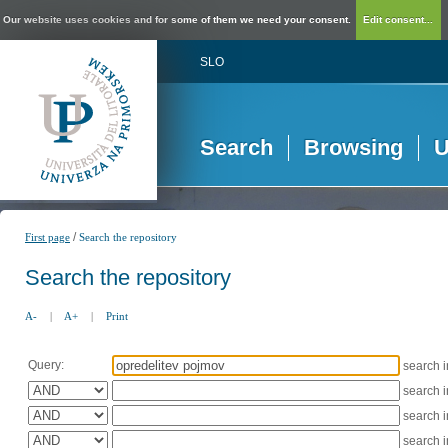
Our website uses cookies and for some of them we need your consent.
Edit consent...
SLO
Search
Browsing
U
/
First page
Search the repository
Search the repository
A-
|
A+
|
Print
Query:
search 
search 
search 
search 