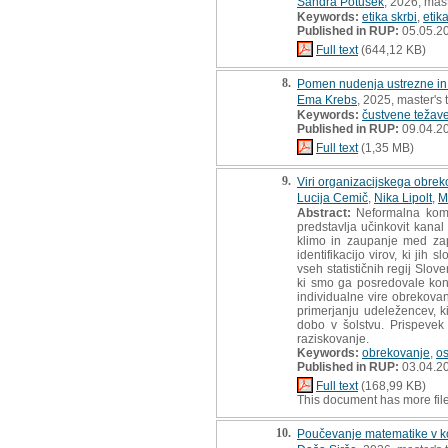
Sandra Potušek
, 2026, mast
Keywords:
etika skrbi
,
etik
Published in RUP:
05.05.2
Full text
(644,12 KB)
8.
Pomen nudenja ustrezne in 
Ema Krebs
, 2025, master's 
Keywords:
čustvene težav
Published in RUP:
09.04.2
Full text
(1,35 MB)
9.
Viri organizacijskega obrek
Lucija Cemič
,
Nika Lipolt
,
M
Abstract:
Neformalna komun
predstavlja učinkovit kanal
klimo in zaupanje med zap
identifikacijo virov, ki ji
vseh statističnih regij Slo
ki smo ga posredovale kon
individualne vire obrekovan
primerjanju udeležencev, 
dobo v šolstvu. Prispevek
raziskovanje.
Keywords:
obrekovanje
,
o
Published in RUP:
03.04.2
Full text
(168,99 KB)
This document has more fil
10.
Poučevanje matematike v ko