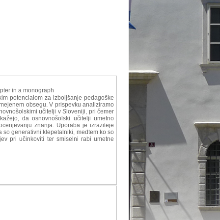
apter in a monograph
ikim potencialom za izboljšanje pedagoške
v omejenem obsegu. V prispevku analiziramo
nošolskimi učitelji v Sloveniji, pri čemer
kažejo, da osnovnošolski učitelji umetno
 ocenjevanju znanja. Uporaba je izraziteje
a so generativni klepetalniki, medtem ko so
v pri učinkoviti ter smiselni rabi umetne