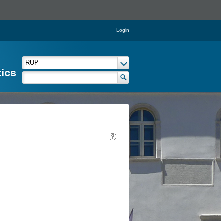
Login
tics