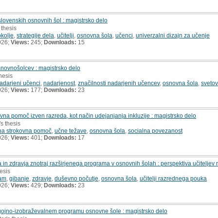
slovenskih osnovnih šol : magistrsko delo
 thesis
kolje
,
strategije dela
,
učitelji
,
osnovna šola
,
učenci
,
univerzalni dizajn za učenje
026;
Views:
245;
Downloads:
15
ovnošolcev : magistrsko delo
hesis
adarjeni učenci
,
nadarjenost
,
značilnosti nadarjenih učencev
,
osnovna šola
,
svetov
026;
Views:
177;
Downloads:
23
vna pomoč izven razreda, kot način udejanjanja inkluzije : magistrsko delo
's thesis
na strokovna pomoč
,
učne težave
,
osnovna šola
,
socialna povezanost
026;
Views:
401;
Downloads:
17
 in zdravja znotraj razširjenega programa v osnovnih šolah : perspektiva učitelje
hesis
ram
,
gibanje
,
zdravje
,
duševno počutje
,
osnovna šola
,
učitelji razrednega pouka
026;
Views:
429;
Downloads:
23
zgojno-izobraževalnem programu osnovne šole : magistrsko delo