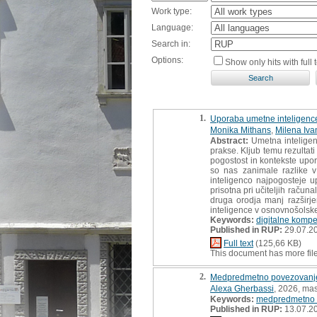
Work type:
Language:
Search in:
Options:
Show only hits with full t
1.
Uporaba umetne inteligence
Monika Mithans
,
Milena Iv
Abstract:
Umetna inteligen
prakse. Kljub temu rezultat
pogostost in kontekste upor
so nas zanimale razlike v
inteligenco najpogosteje u
prisotna pri učiteljih raču
druga orodja manj razširje
inteligence v osnovnošolsk
Keywords:
digitalne komp
Published in RUP:
29.07.2
Full text
(125,66 KB)
This document has more fil
2.
Medpredmetno povezovanje 
Alexa Gherbassi
, 2026, mas
Keywords:
medpredmetno 
Published in RUP:
13.07.2