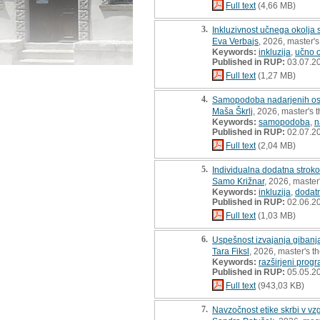
Full text
(4,66 MB)
3.
Inkluzivnost učnega okolja 
Eva Verbajs
, 2026, master's
Keywords:
inkluzija
,
učno o
Published in RUP:
03.07.2
Full text
(1,27 MB)
4.
Samopodoba nadarjenih osn
Maša Škrlj
, 2026, master's t
Keywords:
samopodoba
,
n
Published in RUP:
02.07.2
Full text
(2,04 MB)
5.
Individualna dodatna stroko
Samo Križnar
, 2026, master
Keywords:
inkluzija
,
dodat
Published in RUP:
02.06.2
Full text
(1,03 MB)
6.
Uspešnost izvajanja gibanja
Tara Fiksl
, 2026, master's t
Keywords:
razširjeni prog
Published in RUP:
05.05.2
Full text
(943,03 KB)
7.
Navzočnost etike skrbi v v