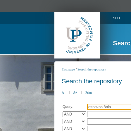
SLO
Searc
/
First page
Search the repository
Search the repository
A-
|
A+
|
Print
Query: