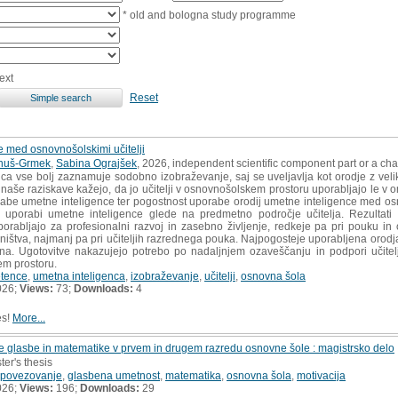
* old and bologna study programme
ext
Reset
 med osnovnošolskimi učitelji
anuš-Grmek
,
Sabina Ograjšek
, 2026, independent scientific component part or a ch
ca vse bolj zaznamuje sodobno izobraževanje, saj se uveljavlja kot orodje z vel
i naše raziskave kažejo, da jo učitelji v osnovnošolskem prostoru uporabljajo le 
abe umetne inteligence ter pogostnost uporabe orodij umetne inteligence med osnov
 uporabi umetne inteligence glede na predmetno področje učitelja. Rezultati 
porabljajo za profesionalni razvoj in zasebno življenje, redkeje pa pri pouku in
nalništva, najmanj pa pri učiteljih razrednega pouka. Najpogosteje uporabljena orodj
na. Ugotovitve nakazujejo potrebo po nadaljnjem ozaveščanju in podpori učitelje
em prostoru.
etence
,
umetna inteligenca
,
izobraževanje
,
učitelji
,
osnovna šola
026;
Views:
73;
Downloads:
4
es!
More...
glasbe in matematike v prvem in drugem razredu osnovne šole : magistrsko delo
ter's thesis
povezovanje
,
glasbena umetnost
,
matematika
,
osnovna šola
,
motivacija
026;
Views:
196;
Downloads:
29