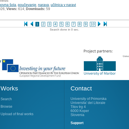
thesis
novna šola
,
poučevanje
,
narava
,
učilnica v naravi
026;
Views:
614;
Downloads:
59
1
2
3
4
5
6
7
8
9
10
Search done in 0 sec.
Works
Contact
University of Primorska
Search
Universita' del Litorale
Browse
Titov trg 4
6000 Koper
Upload of final works
Slovenia
Support