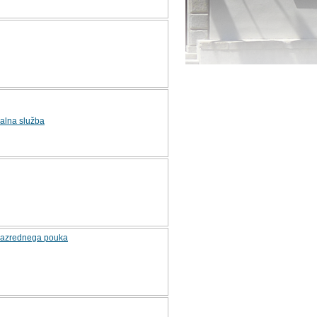
alna služba
v razrednega pouka