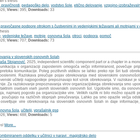
er's thesis
a pravičnosti
,
pedagoško delo
,
vodstvo šole
,
etično delovanje
,
vzgojno-izobraževaln
026;
Views:
395;
Downloads:
33
pravočasne podpore otrokom s čustvenimi in vedenjskimi težavami ali motnjami v o
thesis
e
,
vedenjske težave
,
motnje
,
osnovna šola
,
otroci
,
podpora
,
pomoč
026;
Views:
707;
Downloads:
73
ovanja v slovenskih osnovnih šolah
aša Stojanović
, 2025, independent scientific component part or a chapter in a mo
ikacija v organizaciji zaposlenim omogoča večjo informiranost, povečuje pripa
 pretoka komunikacije. Poleg pozitivnih vidikov se lahko preko nje širi tudi obre
oslenimi. Raziskava preučuje pojav obrekovanja med slovenskimi osnovnošolsk
h slovenski učitelji najpogosteje prepoznavajo kot vzrok obrekovanja. V raziskavi je
venije. Za raziskovanje prepoznavanja virov organizacijskega obrekovanja smo upor
taktnim osebam vseh javnih slovenskih osnovnih šol. Ugotovile smo, da osnovnoš
ja, najmanj pogosto pa organizacijske vire. Velikih razlik ni bilo možno opaziti pr
ki poučujejo na različnih stopnjah preučevanja. Lahko pa smo opazile večja ods
 osvetljuje vire obrekovanja na slovenskih osnovnih šolah in daje informacije
snovna šola
,
učitelji
,
vprašalnik gsq
026;
Views:
488;
Downloads:
5
es!
More...
mbiniranem oddelku v učilnici v naravi : magistrsko delo