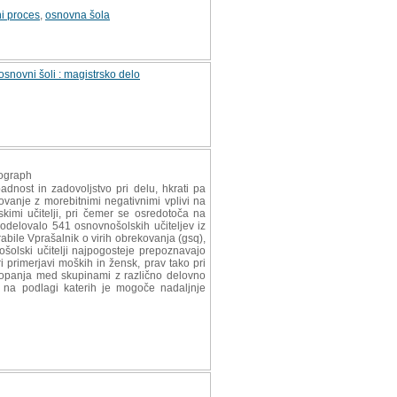
i proces
,
osnovna šola
snovni šoli : magistrsko delo
nograph
dnost in zadovoljstvo pri delu, hkrati pa
kovanje z morebitnimi negativnimi vplivi na
imi učitelji, pri čemer se osredotoča na
 sodelovalo 541 osnovnošolskih učiteljev iz
abile Vprašalnik o virih obrekovanja (gsq),
olski učitelji najpogosteje prepoznavajo
i primerjavi moških in žensk, prav tako pri
topanja med skupinami z različno delovno
, na podlagi katerih je mogoče nadaljnje