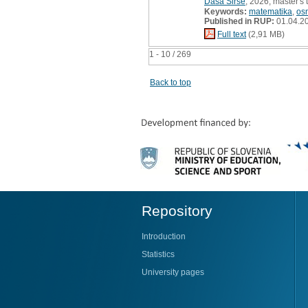
Daša Sirše
, 2026, master's 
Keywords:
matematika
,
os
Published in RUP:
01.04.2
Full text
(2,91 MB)
1 - 10 / 269
Back to top
Repository
Introduction
Statistics
University pages