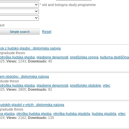
* old and bologna study programme
ext
Reset
ok z ljudsko glasbo : diplomska naloga
rgraduate thesis
otroška ljudska glasba
,
glasbene dejavnosti
,
predšolska vzgoja
,
kulturna dediščina
025;
Views:
1243;
Downloads:
40
skem obdobju : diplomska naloga
duate thesis
otroška ljudska glasba
,
glasbene dejavnosti
,
predšolsko obdobje
,
vrtec
025;
Views:
3905;
Downloads:
92
udskih glasbil v vrtcih : diplomska naloga
graduate thesis
ka glasba
,
otroška ljudska glasba
,
otroška ljudska glasbila
,
ljudska glasbila
,
vrtec
024;
Views:
2162;
Downloads:
135