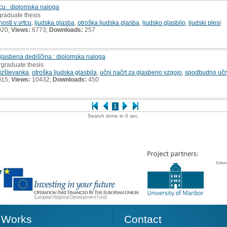
tcu : diplomska naloga
graduate thesis
osti v vrtcu
,
ljudska glasba
,
otroška ljudska glasba
,
ljudsko glasbilo
,
ljudski plesi
020;
Views:
6773;
Downloads:
257
 glasbena dediščina : diplomska naloga
rgraduate thesis
izštevanka
,
otroška ljudska glasbila
,
učni načrt za glasbeno vzgojo
,
spodbudno učn
015;
Views:
10432;
Downloads:
450
1
Search done in 0 sec.
Works
Contact