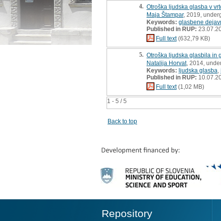
4.
Otroška ljudska glasba v vr
Maja Štampar
, 2019, under
Keywords:
glasbene dejavn
Published in RUP:
23.07.2
Full text
(632,79 KB)
5.
Otroška ljudska glasbila in
Natalija Horvat
, 2014, unde
Keywords:
ljudska glasba
,
Published in RUP:
10.07.2
Full text
(1,02 MB)
1 - 5 / 5
Back to top
Repository