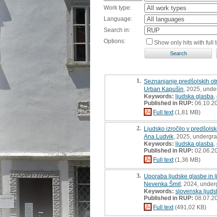
Work type:
Language:
Search in:
Options:
Show only hits with full t
1.
Seznanjanje predšolskih otr
Urban Kapušin
, 2025, unde
Keywords:
ljudska glasba
,
Published in RUP:
06.10.2
Full text
(1,81 MB)
2.
Ljudsko izročilo v predšol
Ana Ludvik
, 2025, undergra
Keywords:
ljudska glasba
,
Published in RUP:
02.06.2
Full text
(1,36 MB)
3.
Uporaba ljudske glasbe in lj
Nevenka Šmit
, 2024, under
Keywords:
slovenska ljuds
Published in RUP:
08.07.2
Full text
(491,02 KB)