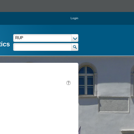
Login
tics