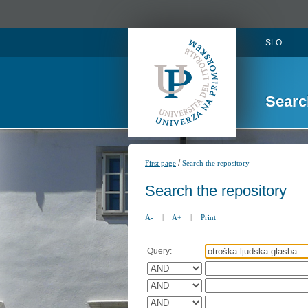
SLO
Searc
/
First page
Search the repository
Search the repository
A-
|
A+
|
Print
Query: