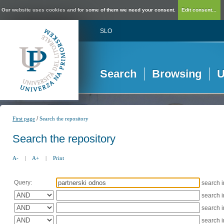
Our website uses cookies and for some of them we need your consent.
Edit consent...
SLO
Search
Browsing
U
/
First page
Search the repository
Search the repository
A-
|
A+
|
Print
Query:
search 
search 
search 
search 