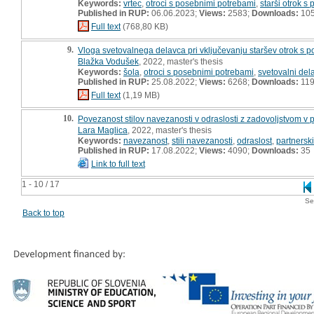
Keywords:
vrtec
,
otroci s posebnimi potrebami
,
starši otrok s
Published in RUP:
06.06.2023;
Views:
2583;
Downloads:
10
Full text
(768,80 KB)
9.
Vloga svetovalnega delavca pri vključevanju staršev otrok s p
Blažka Vodušek
, 2022, master's thesis
Keywords:
šola
,
otroci s posebnimi potrebami
,
svetovalni del
Published in RUP:
25.08.2022;
Views:
6268;
Downloads:
11
Full text
(1,19 MB)
10.
Povezanost stilov navezanosti v odraslosti z zadovoljstvom v p
Lara Maglica
, 2022, master's thesis
Keywords:
navezanost
,
stili navezanosti
,
odraslost
,
partnersk
Published in RUP:
17.08.2022;
Views:
4090;
Downloads:
35
Link to full text
1 - 10 / 17
Se
Back to top