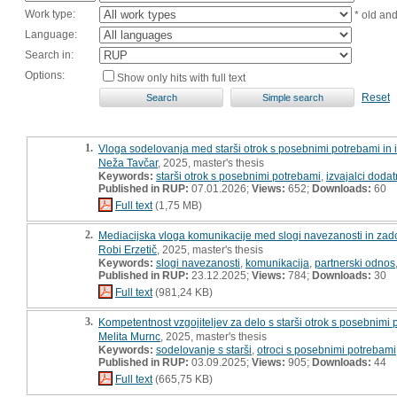
Work type:
* old an
Language:
Search in:
Options:
Show only hits with full text
Reset
1.
Vloga sodelovanja med starši otrok s posebnimi potrebami in 
Neža Tavčar
, 2025, master's thesis
Keywords:
starši otrok s posebnimi potrebami
,
izvajalci doda
Published in RUP:
07.01.2026;
Views:
652;
Downloads:
60
Full text
(1,75 MB)
2.
Mediacijska vloga komunikacije med slogi navezanosti in zado
Robi Erzetič
, 2025, master's thesis
Keywords:
slogi navezanosti
,
komunikacija
,
partnerski odnos
Published in RUP:
23.12.2025;
Views:
784;
Downloads:
30
Full text
(981,24 KB)
3.
Kompetentnost vzgojiteljev za delo s starši otrok s posebnimi 
Melita Murnc
, 2025, master's thesis
Keywords:
sodelovanje s starši
,
otroci s posebnimi potrebami
Published in RUP:
03.09.2025;
Views:
905;
Downloads:
44
Full text
(665,75 KB)