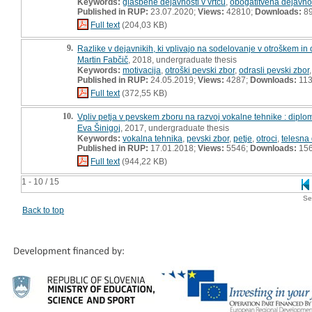
Keywords:
glasbene dejavnosti v vrtcu
,
obogatitvena dejavnos
Published in RUP:
23.07.2020;
Views:
42810;
Downloads:
8
Full text
(204,03 KB)
9.
Razlike v dejavnikih, ki vplivajo na sodelovanje v otroškem i
Martin Fabčič
, 2018, undergraduate thesis
Keywords:
motivacija
,
otroški pevski zbor
,
odrasli pevski zbor
Published in RUP:
24.05.2019;
Views:
4287;
Downloads:
11
Full text
(372,55 KB)
10.
Vpliv petja v pevskem zboru na razvoj vokalne tehnike : diplo
Eva Šinigoj
, 2017, undergraduate thesis
Keywords:
vokalna tehnika
,
pevski zbor
,
petje
,
otroci
,
telesna
Published in RUP:
17.01.2018;
Views:
5546;
Downloads:
15
Full text
(944,22 KB)
1 - 10 / 15
Se
Back to top