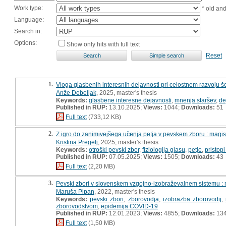
Work type:
* old an
Language:
Search in:
Options:
Show only hits with full text
Reset
1.
Vloga glasbenih interesnih dejavnosti pri celostnem razvoju šo
Anže Debeljak
, 2025, master's thesis
Keywords:
glasbene interesne dejavnosti
,
mnenja staršev
,
de
Published in RUP:
13.10.2025;
Views:
1044;
Downloads:
51
Full text
(733,12 KB)
2.
Z igro do zanimivejšega učenja petja v pevskem zboru : magis
Kristina Pregelj
, 2025, master's thesis
Keywords:
otroški pevski zbor
,
fiziologija glasu
,
petje
,
pristop
Published in RUP:
07.05.2025;
Views:
1505;
Downloads:
43
Full text
(2,20 MB)
3.
Pevski zbori v slovenskem vzgojno-izobraževalnem sistemu : 
Maruša Pipan
, 2022, master's thesis
Keywords:
pevski zbori
,
zborovodja
,
izobrazba zborovodij
,
zborovodstvom
,
epidemija COVID-19
Published in RUP:
12.01.2023;
Views:
4855;
Downloads:
13
Full text
(1,50 MB)