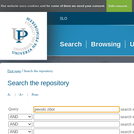
Our website uses cookies and for some of them we need your consent.
Edit consent...
SLO
Search
Browsing
U
/
First page
Search the repository
Search the repository
A-
|
A+
|
Print
Query:
search 
search 
search 
search 