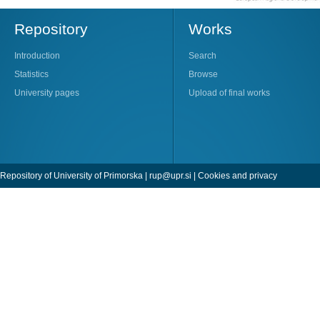
Repository
Works
Introduction
Search
Statistics
Browse
University pages
Upload of final works
Repository of University of Primorska |
rup@upr.si
|
Cookies and privacy