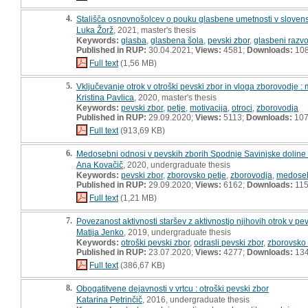
4.
Stališča osnovnošolcev o pouku glasbene umetnosti v slovens
Luka Žorž
, 2021, master's thesis
Keywords:
glasba
,
glasbena šola
,
pevski zbor
,
glasbeni razvo
Published in RUP:
30.04.2021;
Views:
4581;
Downloads:
10
Full text
(1,56 MB)
5.
Vključevanje otrok v otroški pevski zbor in vloga zborovodje :
Kristina Pavlica
, 2020, master's thesis
Keywords:
pevski zbor
,
petje
,
motivacija
,
otroci
,
zborovodja
Published in RUP:
29.09.2020;
Views:
5113;
Downloads:
10
Full text
(913,69 KB)
6.
Medosebni odnosi v pevskih zborih Spodnje Savinjske doline 
Ana Kovačič
, 2020, undergraduate thesis
Keywords:
pevski zbor
,
zborovsko petje
,
zborovodja
,
medoseb
Published in RUP:
29.09.2020;
Views:
6162;
Downloads:
11
Full text
(1,21 MB)
7.
Povezanost aktivnosti staršev z aktivnostjo njihovih otrok v pe
Matija Jenko
, 2019, undergraduate thesis
Keywords:
otroški pevski zbor
,
odrasli pevski zbor
,
zborovsko 
Published in RUP:
23.07.2020;
Views:
4277;
Downloads:
13
Full text
(386,67 KB)
8.
Obogatitvene dejavnosti v vrtcu : otroški pevski zbor
Katarina Petrinčič
, 2016, undergraduate thesis