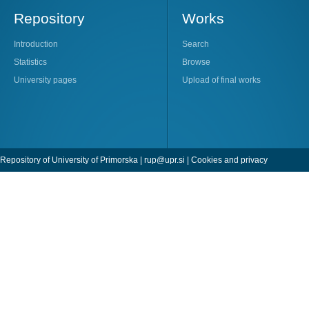
Repository
Works
Introduction
Search
Statistics
Browse
University pages
Upload of final works
Repository of University of Primorska |
rup@upr.si
|
Cookies and privacy