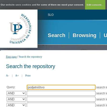
Our website uses cookies and for some of them we need your consent.
Edit consent...
SLO
Search
Browsing
U
/
First page
Search the repository
Search the repository
A-
|
A+
|
Print
Query:
search 
search 
search 
search 