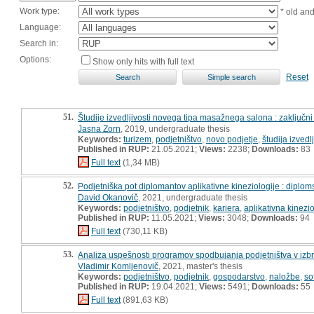
Work type:
* old an
Language:
Search in:
Options:
Show only hits with full text
Reset
51.
Študije izvedljivosti novega tipa masažnega salona : zaključni
Jasna Zorn
, 2019, undergraduate thesis
Keywords:
turizem
,
podjetništvo
,
novo podjetje
,
študija izvedlj
Published in RUP:
21.05.2021;
Views:
2238;
Downloads:
83
Full text
(1,34 MB)
52.
Podjetniška pot diplomantov aplikativne kineziologije : diplo
David Okanovič
, 2021, undergraduate thesis
Keywords:
podjetništvo
,
podjetnik
,
kariera
,
aplikativna kinezio
Published in RUP:
11.05.2021;
Views:
3048;
Downloads:
94
Full text
(730,11 KB)
53.
Analiza uspešnosti programov spodbujanja podjetništva v izbr
Vladimir Komljenovič
, 2021, master's thesis
Keywords:
podjetništvo
,
podjetnik
,
gospodarstvo
,
naložbe
,
so
Published in RUP:
19.04.2021;
Views:
5491;
Downloads:
55
Full text
(891,63 KB)