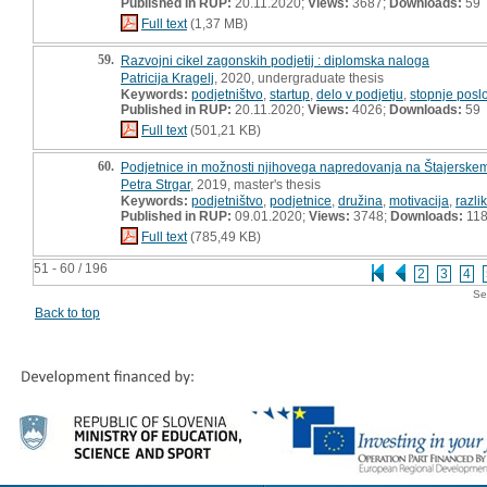
Published in RUP:
20.11.2020;
Views:
3687;
Downloads:
59
Full text
(1,37 MB)
59.
Razvojni cikel zagonskih podjetij : diplomska naloga
Patricija Kragelj
, 2020, undergraduate thesis
Keywords:
podjetništvo
,
startup
,
delo v podjetju
,
stopnje pos
Published in RUP:
20.11.2020;
Views:
4026;
Downloads:
59
Full text
(501,21 KB)
60.
Podjetnice in možnosti njihovega napredovanja na Štajerskem
Petra Strgar
, 2019, master's thesis
Keywords:
podjetništvo
,
podjetnice
,
družina
,
motivacija
,
razl
Published in RUP:
09.01.2020;
Views:
3748;
Downloads:
11
Full text
(785,49 KB)
51 - 60 / 196
2
3
4
Se
Back to top