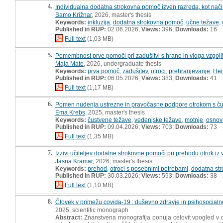
4.
Individualna dodatna strokovna pomoč izven razreda, kot način
Samo Križnar
, 2026, master's thesis
Keywords:
inkluzija
,
dodatna strokovna pomoč
,
učne težave
,
Published in RUP:
02.06.2026;
Views:
396;
Downloads:
16
Full text
(1,03 MB)
5.
Pomembnost prve pomoči pri zadušitvi s hrano in vloga vzgojit
Maja Mate
, 2026, undergraduate thesis
Keywords:
prva pomoč
,
zadušitev
,
otroci
,
prehranjevanje
,
Hei
Published in RUP:
06.05.2026;
Views:
383;
Downloads:
41
Full text
(1,17 MB)
6.
Pomen nudenja ustrezne in pravočasne podpore otrokom s čustv
Ema Krebs
, 2025, master's thesis
Keywords:
čustvene težave
,
vedenjske težave
,
motnje
,
osnov
Published in RUP:
09.04.2026;
Views:
703;
Downloads:
73
Full text
(1,35 MB)
7.
Izzivi učiteljev dodatne strokovne pomoči pri prehodu otrok iz 
Jasna Kramar
, 2026, master's thesis
Keywords:
prehod
,
otroci s posebnimi potrebami
,
dodatna st
Published in RUP:
30.03.2026;
Views:
593;
Downloads:
38
Full text
(1,10 MB)
8.
Človek v primežu covida-19 : duševno zdravje in psihosocialn
2025, scientific monograph
Abstract:
Znanstvena monografija ponuja celovit vpogled v d