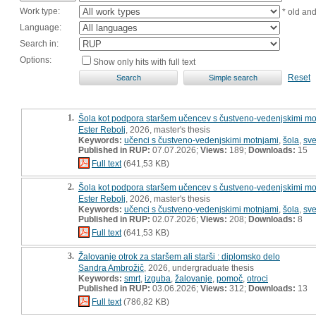
Work type:
* old an
Language:
Search in:
Options:
Show only hits with full text
Reset
1.
Šola kot podpora staršem učencev s čustveno-vedenjskimi mot
Ester Rebolj
, 2026, master's thesis
Keywords:
učenci s čustveno-vedenjskimi motnjami
,
šola
,
sve
Published in RUP:
07.07.2026;
Views:
189;
Downloads:
15
Full text
(641,53 KB)
2.
Šola kot podpora staršem učencev s čustveno-vedenjskimi mot
Ester Rebolj
, 2026, master's thesis
Keywords:
učenci s čustveno-vedenjskimi motnjami
,
šola
,
sve
Published in RUP:
02.07.2026;
Views:
208;
Downloads:
8
Full text
(641,53 KB)
3.
Žalovanje otrok za staršem ali starši : diplomsko delo
Sandra Ambrožič
, 2026, undergraduate thesis
Keywords:
smrt
,
izguba
,
žalovanje
,
pomoč
,
otroci
Published in RUP:
03.06.2026;
Views:
312;
Downloads:
13
Full text
(786,82 KB)