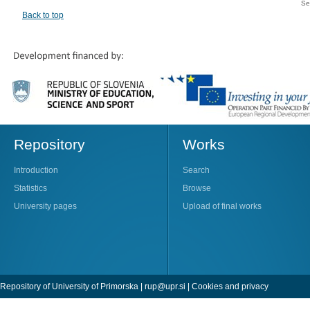
Se
Back to top
Repository
Works
Introduction
Search
Statistics
Browse
University pages
Upload of final works
Repository of University of Primorska |
rup@upr.si
|
Cookies and privacy