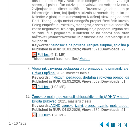
orisati morebitni vpliv zaščitnih in omejevalnih ukrepov na nj
spremljati psihološke odzive prebivalstva, temveč predvsem r
življenjske in poklicne okoliščine. Razumevanje teh potreb pr
informacije o tem, kaj ljudje v kriznih razmerah dejansko potr
izsledke z globljim razumevanjem izkušenj skozi pogled prebi
Delfi. Triangulacija metod omogoča preplet številčnih kazalc
Poleg empiričnih izsledkov, monografije vsebuje tudi teoretični
kot so negotovost, izolacija, pomanjkanje podpore, izguba de
se zaključi s poglavjem, v katerem so na osnovi analiziran
načrtovati javnozdravstvene in psihosocialne intervencije v kr
skupnosti.
Keywords:
psihosocialne potrebe
,
ranljive skupine
,
splošna p
Published in RUP:
30.03.2026;
Views:
571;
Downloads:
29
Full text
(6,11 MB)
This document has more files!
More...
9.
Vloga inkluzivnega pedagoga pri premagovanju primanjkljajev,
Urška Lupšina
, 2026, master's thesis
Keywords:
inkluzivni pedagogi
,
dodatna strokovna pomoč
,
os
Published in RUP:
02.03.2026;
Views:
569;
Downloads:
51
Full text
(1,03 MB)
10.
Ženske z motnjo pozornosti s hiperaktivnostjo (ADHD) v sodobni 
Brigita Bukovec
, 2025, master's thesis
Keywords:
ADHD
,
ženske
,
izzivi
,
prepoznavanje
,
močna podr
Published in RUP:
04.02.2026;
Views:
732;
Downloads:
51
Full text
(1,28 MB)
1 - 10 / 252
1
2
3