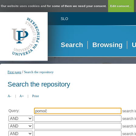
Our website uses cookies and for some of them we need your consent.
Edit consent...
SLO
Search
Browsing
U
/
First page
Search the repository
Search the repository
A-
|
A+
|
Print
Query:
search 
search 
search 
search 