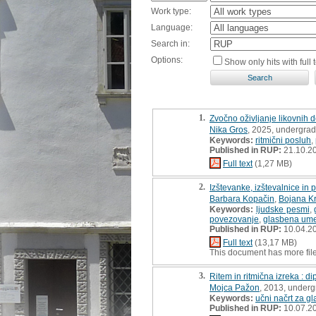
Work type:
Language:
Search in:
Options:
Show only hits with full t
1.
Zvočno oživljanje likovnih 
Nika Gros
, 2025, undergrad
Keywords:
ritmični posluh
,
Published in RUP:
21.10.2
Full text
(1,27 MB)
2.
Izštevanke, izštevalnice i
Barbara Kopačin
,
Bojana Kr
Keywords:
ljudske pesmi
,
povezovanje
,
glasbena ume
Published in RUP:
10.04.2
Full text
(13,17 MB)
This document has more fil
3.
Ritem in ritmična izreka : 
Mojca Pažon
, 2013, underg
Keywords:
učni načrt za g
Published in RUP:
10.07.2