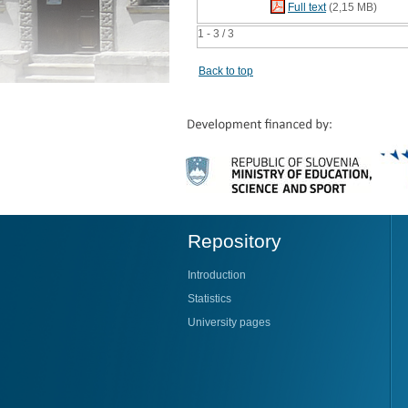
Full text
(2,15 MB)
1 - 3 / 3
Back to top
Repository
Introduction
Statistics
University pages