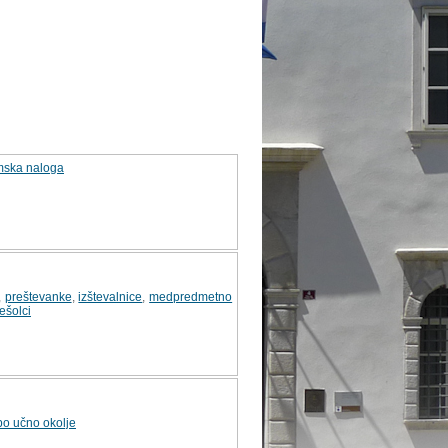
omska naloga
,
preštevanke
,
izštevalnice
,
medpredmetno
ešolci
o učno okolje