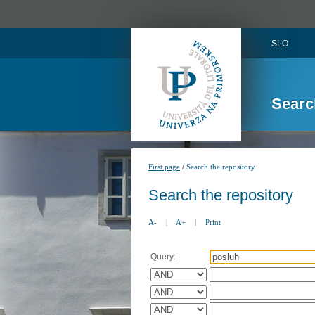
SLO
Searc
/
First page
Search the repository
Search the repository
A-
|
A+
|
Print
Query: