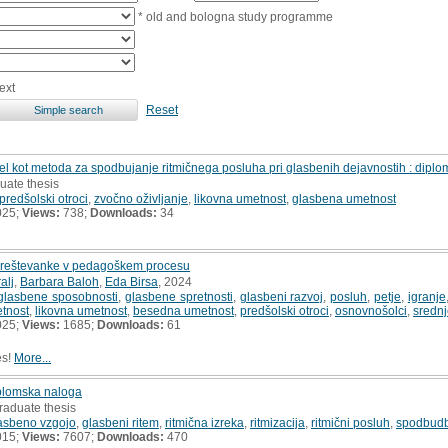
* old and bologna study programme
ext
Reset
del kot metoda za spodbujanje ritmičnega posluha pri glasbenih dejavnostih : dipl
uate thesis
predšolski otroci
,
zvočno oživljanje
,
likovna umetnost
,
glasbena umetnost
025;
Views:
738;
Downloads:
34
n preštevanke v pedagoškem procesu
alj
,
Barbara Baloh
,
Eda Birsa
, 2024
glasbene sposobnosti
,
glasbene spretnosti
,
glasbeni razvoj
,
posluh
,
petje
,
igranje
tnost
,
likovna umetnost
,
besedna umetnost
,
predšolski otroci
,
osnovnošolci
,
srednj
025;
Views:
1685;
Downloads:
61
es!
More...
diplomska naloga
raduate thesis
lasbeno vzgojo
,
glasbeni ritem
,
ritmična izreka
,
ritmizacija
,
ritmični posluh
,
spodbudb
015;
Views:
7607;
Downloads:
470