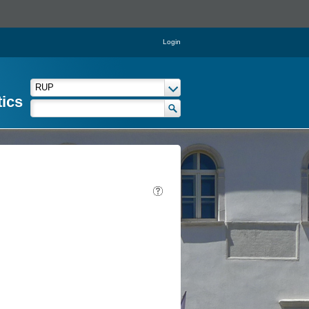
Login
tics