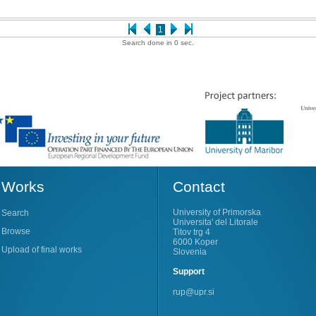
1
Search done in 0 sec.
Works
Contact
University of Primorska
Search
Universita' del Litorale
Browse
Titov trg 4
6000 Koper
Upload of final works
Slovenia
Support
rup@upr.si