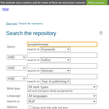
Our website uses cookies and for some of them we need your consent.
Edit consent...
Print
/
First page
Search the repository
Search the repository
Query:
search in
search in
search in
search in
*
Work type:
old and bologna study programme
Language:
Search in:
Options:
Show only hits with full text