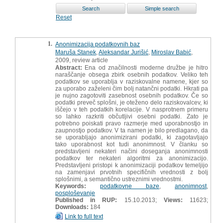
Reset
1.
Anonimizacija podatkovnih baz
Maruša Stanek
,
Aleksandar Jurišić
,
Miroslav Babić
,
2009, review article
Abstract:
Ena od značilnosti moderne družbe je hitro
naraščanje obsega zbirk osebnih podatkov. Veliko teh
podatkov se uporablja v raziskovalne namene, kjer so
za uporabo zaželeni čim bolj natančni podatki. Hkrati pa
je nujno zagotoviti zasebnost osebnih podatkov. Če so
podatki preveč splošni, je oteženo delo raziskovalcev, ki
iščejo v teh podatkih korelacije. V nasprotnem primeru
so lahko razkriti občutljivi osebni podatki. Zato je
potrebno poiskati pravo razmerje med uporabnostjo in
zaupnostjo podatkov. V ta namen je bilo predlagano, da
se uporabljajo anonimizirani podatki, ki zagotavljajo
tako uporabnost kot tudi anonimnost. V članku so
predstavljeni nekateri načini doseganja anonimnosti
podatkov ter nekateri algoritmi za anonimizacijo.
Predstavljeni pristopi k anonimizaciji podatkov temeljijo
na zamenjavi prvotnih specifičnih vrednosti z bolj
splošnimi, a semantično ustreznimi vrednostmi.
Keywords:
podatkovne baze
,
anonimnost
,
posploševanje
Published in RUP:
15.10.2013;
Views:
11623;
Downloads:
184
Link to full text