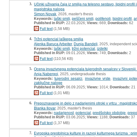
3.
Učinki uživanja čaja iz smilja na telesno sestavo, lipidni profil
magistrska naloga
Simon Novak
, 2026, master's thesis
Keywords:
laški smilj
,
peščeni smilj
,
polifenoli
,
lipidni profil
,
an
Published in RUP:
22.03.2026;
Views:
669;
Downloads:
62
Full text
(1,58 MB)
4.
Tržni potencial laškega smilja
Alenka Baruca Arbeiter
,
Dunja Bandelj
, 2025, independent sci
Keywords:
laški smilj
,
tržni potencial
,
izdelki
Published in RUP:
09.01.2026;
Views:
749;
Downloads:
2
Full text
(110,56 KB)
5.
Ocena invazivnega potenciala tujerodnih sesalcev v Sloveniji
Anja Nabergoj
, 2025, undergraduate thesis
Keywords:
tujerodni sesalci
,
invazivne vrste
,
invazivni pote
zaključne naloge
Published in RUP:
06.09.2025;
Views:
1014;
Downloads:
21
Full text
(1,01 MB)
6.
Prepoznavanje in delo z nadarjenimi otroki v vrtcu : magistrsk
Blanka Ilovar
, 2025, master's thesis
Keywords:
nadarjenost
,
potencial
,
predšolsko obdobje
,
prepo
Published in RUP:
03.06.2025;
Views:
1188;
Downloads:
37
Full text
(1,37 MB)
7.
Evropska prestolnica kulture in razvoj kulturnega turizma : 