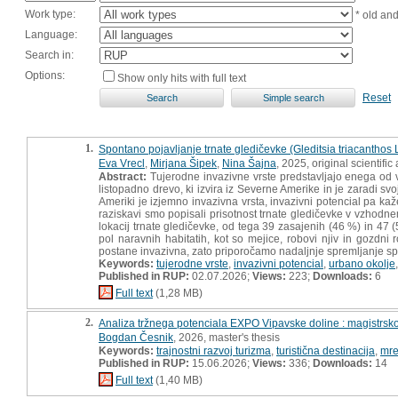
Work type:
* old an
Language:
Search in:
Options:
Show only hits with full text
Reset
1.
Spontano pojavljanje trnate gledičevke (Gleditsia triacanthos L
Eva Vrecl
,
Mirjana Šipek
,
Nina Šajna
, 2025, original scientific 
Abstract:
Tujerodne invazivne vrste predstavljajo enega od v
listopadno drevo, ki izvira iz Severne Amerike in je zaradi svoj
Ameriki je izjemno invazivna vrsta, invazivni potencial pa kaž
raziskavi smo popisali prisotnost trnate gledičevke v vzhodnem
lokacij trnate gledičevke, od tega 39 zasajenih (46 %) in 47 (
pol naravnih habitatih, kot so mejice, robovi njiv in gozdni
postane invazivna, zato priporočamo nadaljnje spremljanje s
Keywords:
tujerodne vrste
,
invazivni potencial
,
urbano okolje
Published in RUP:
02.07.2026;
Views:
223;
Downloads:
6
Full text
(1,28 MB)
2.
Analiza tržnega potenciala EXPO Vipavske doline : magistrsk
Bogdan Česnik
, 2026, master's thesis
Keywords:
trajnostni razvoj turizma
,
turistična destinacija
,
mre
Published in RUP:
15.06.2026;
Views:
336;
Downloads:
14
Full text
(1,40 MB)