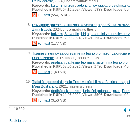
Patrik Zoretič
, 2024, undergraduate thesis
Keywords:
kulturni turizem
,
potencial
,
evropska prestolnica ku
Published in RUP:
04.12.2024;
Views:
1838;
Downloads:
59
Full text
(554,15 KB)
8.
Razvijanje potenciala turizma slovenskega podeželja za razvoj
Zarja Bašelj
, 2024, undergraduate thesis
Keywords:
turizem
,
Slovenija
,
Idrija
,
potencial za turistični raz
Published in RUP:
17.09.2024;
Views:
1904;
Downloads:
50
Full text
(1,77 MB)
9.
Trženje sistemov za ogrevanje na lesno biomaso : zaključna 
Darko Peretić
, 2016, undergraduate thesis
Keywords:
analiza trga
,
lesna biomasa
,
sistemi na lesno bio
Published in RUP:
07.06.2021;
Views:
2790;
Downloads:
46
Full text
(1,40 MB)
10.
Turistični potencial gradu Prem v občini Ilirska Bistrica : magis
Maja Boštjančič
, 2021, master's thesis
Keywords:
dediščinski turizem
,
turistični potencial
,
grad
,
Pre
Published in RUP:
21.05.2021;
Views:
3506;
Downloads:
93
Full text
(3,56 MB)
1 - 10 / 30
Se
Back to top