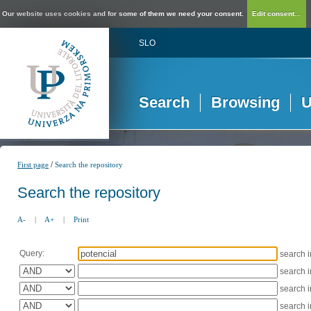
Our website uses cookies and for some of them we need your consent.
Edit consent...
SLO
Search
Browsing
U
/
First page
Search the repository
Search the repository
A-
|
A+
|
Print
Query:
search 
search 
search 
search 