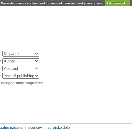
Our website uses cookies and for some of them we need your consent.
Edit consent...
in
in
in
in
d bologna study programme
cialno nadarjenih učencev : magistrsko delo