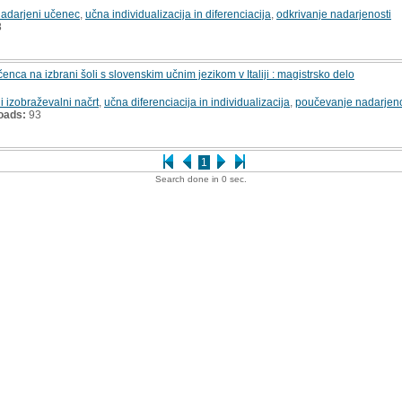
nadarjeni učenec
,
učna individualizacija in diferenciacija
,
odkrivanje nadarjenosti
8
a na izbrani šoli s slovenskim učnim jezikom v Italiji : magistrsko delo
 izobraževalni načrt
,
učna diferenciacija in individualizacija
,
poučevanje nadarjeno
oads:
93
1
Search done in 0 sec.