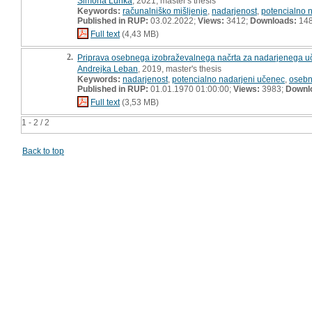
Simona Lunka
, 2021, master's thesis
Keywords:
računalniško mišljenje
,
nadarjenost
,
potencialno 
Published in RUP:
03.02.2022;
Views:
3412;
Downloads:
14
Full text
(4,43 MB)
2.
Priprava osebnega izobraževalnega načrta za nadarjenega učenc
Andrejka Leban
, 2019, master's thesis
Keywords:
nadarjenost
,
potencialno nadarjeni učenec
,
osebni
Published in RUP:
01.01.1970 01:00:00;
Views:
3983;
Downl
Full text
(3,53 MB)
1 - 2 / 2
Back to top