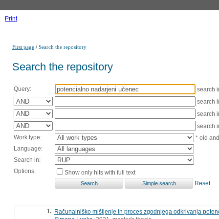
Print
/
First page
Search the repository
Search the repository
Query:
search 
search 
search 
search 
Work type:
* old an
Language:
Search in:
Options:
Show only hits with full text
Reset
1.
Računalniško mišljenje in proces zgodnjega odkrivanja poten