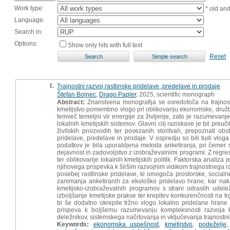
Work type:
* old an
Language:
Search in:
Options:
Show only hits with full text
Reset
1.
Trajnostni razvoj rastlinske pridelave, predelave in prodaje
Štefan Bojnec
,
Drago Papler
, 2025, scientific monograph
Abstract:
Znanstvena monografija se osredotoča na trajnostni
kmetijstvo pomembno vlogo pri oblikovanju ekonomske, družben
temveč temeljni vir energije za življenje, zato je razumevanje
lokalnih kmetijskih sistemov. Glavni cilj raziskave je bil pre
živilskih proizvodih ter povezanih storitvah, prepoznati obst
pridelave, predelave in prodaje. V ospredju so bili tudi vloga
podatkov je bila uporabljena metoda anketiranja, pri čemer 
dejavnost in zadovoljstvo z izobraževalnimi programi. Z regr
ter oblikovanje lokalnih kmetijskih politik. Faktorska anali
njihovega prispevka k širšim razvojnim vidikom trajnostnega ra
posebej rastlinske pridelave, ki omogoča prostorske, socialn
zanimanja anketiranih za ekološko pridelavo hrane, kar nak
kmetijsko-izobraževalnih programov s strani odraslih udel
izboljšanje kmetijske prakse ter krepitev konkurenčnosti na 
bi še dodatno okrepile tržno vlogo lokalno pridelane hrane 
prispeva k boljšemu razumevanju kompleksnosti razvoja
deležnikov, sistemskega načrtovanja in vključevanja trajnostn
Keywords:
ekonomska uspešnost
,
kmetijstvo
,
podeželje