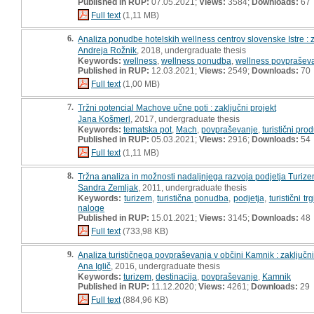
Published in RUP:
07.05.2021;
Views:
3584;
Downloads:
67
Full text
(1,11 MB)
6.
Analiza ponudbe hotelskih wellness centrov slovenske Istre : z
Andreja Rožnik
, 2018, undergraduate thesis
Keywords:
wellness
,
wellness ponudba
,
wellness povprašev
Published in RUP:
12.03.2021;
Views:
2549;
Downloads:
70
Full text
(1,00 MB)
7.
Tržni potencial Machove učne poti : zaključni projekt
Jana Košmerl
, 2017, undergraduate thesis
Keywords:
tematska pot
,
Mach
,
povpraševanje
,
turistični pro
Published in RUP:
05.03.2021;
Views:
2916;
Downloads:
54
Full text
(1,11 MB)
8.
Tržna analiza in možnosti nadaljnjega razvoja podjetja Turize
Sandra Zemljak
, 2011, undergraduate thesis
Keywords:
turizem
,
turistična ponudba
,
podjetja
,
turistični trg
naloge
Published in RUP:
15.01.2021;
Views:
3145;
Downloads:
48
Full text
(733,98 KB)
9.
Analiza turističnega povpraševanja v občini Kamnik : zaključni
Ana Iglič
, 2016, undergraduate thesis
Keywords:
turizem
,
destinacija
,
povpraševanje
,
Kamnik
Published in RUP:
11.12.2020;
Views:
4261;
Downloads:
29
Full text
(884,96 KB)