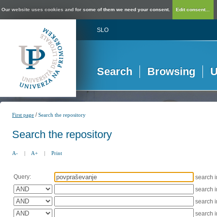
Our website uses cookies and for some of them we need your consent.
Edit consent...
SLO
Search
Browsing
U
/
First page
Search the repository
Search the repository
A-
|
A+
|
Print
Query:
search 
search 
search 
search 