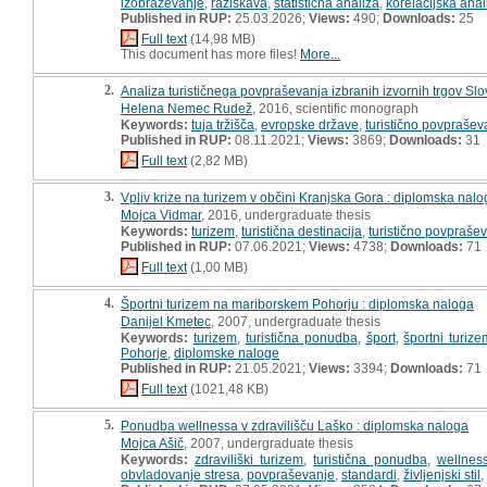
izobraževanje
,
raziskava
,
statistična analiza
,
korelacijska anal
Published in RUP:
25.03.2026;
Views:
490;
Downloads:
25
Full text
(14,98 MB)
This document has more files!
More...
2.
Analiza turističnega povpraševanja izbranih izvornih trgov Sl
Helena Nemec Rudež
, 2016, scientific monograph
Keywords:
tuja tržišča
,
evropske države
,
turistično povprašev
Published in RUP:
08.11.2021;
Views:
3869;
Downloads:
31
Full text
(2,82 MB)
3.
Vpliv krize na turizem v občini Kranjska Gora : diplomska nal
Mojca Vidmar
, 2016, undergraduate thesis
Keywords:
turizem
,
turistična destinacija
,
turistično povpraše
Published in RUP:
07.06.2021;
Views:
4738;
Downloads:
71
Full text
(1,00 MB)
4.
Športni turizem na mariborskem Pohorju : diplomska naloga
Danijel Kmetec
, 2007, undergraduate thesis
Keywords:
turizem
,
turistična ponudba
,
šport
,
športni turize
Pohorje
,
diplomske naloge
Published in RUP:
21.05.2021;
Views:
3394;
Downloads:
71
Full text
(1021,48 KB)
5.
Ponudba wellnessa v zdravilišču Laško : diplomska naloga
Mojca Ašič
, 2007, undergraduate thesis
Keywords:
zdraviliški turizem
,
turistična ponudba
,
wellnes
obvladovanje stresa
,
povpraševanje
,
standardi
,
življenjski stil
,