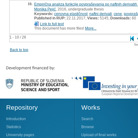
10.
Empirična analiza funkcije povpraševanja po naftnih derivatih
Monika Pejić
, 2016, undergraduate thesis
Keywords:
cenovna elastičnost
,
naftni derivati
,
cene
,
povpraš
Published in RUP:
22.11.2017;
Views:
5145;
Downloads:
60
Link to full text
This document has more files!
More...
1 - 10 / 26
Se
Back to top
Repository
Works
Introduction
Search
Statistics
Browse
University pages
Upload of final works