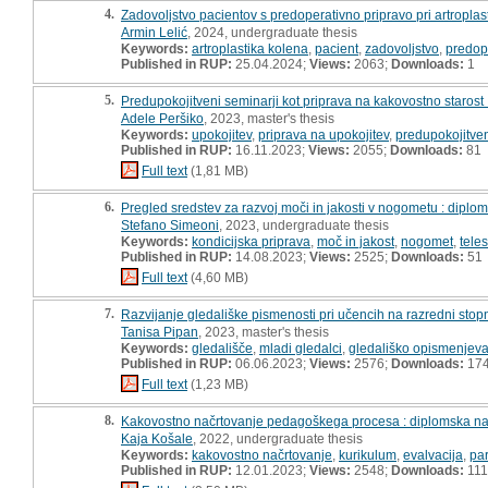
4.
Zadovoljstvo pacientov s predoperativno pripravo pri artroplas
Armin Lelić
, 2024, undergraduate thesis
Keywords:
artroplastika kolena
,
pacient
,
zadovoljstvo
,
predop
Published in RUP:
25.04.2024;
Views:
2063;
Downloads:
1
5.
Predupokojitveni seminarji kot priprava na kakovostno starost 
Adele Peršiko
, 2023, master's thesis
Keywords:
upokojitev
,
priprava na upokojitev
,
predupokojitven
Published in RUP:
16.11.2023;
Views:
2055;
Downloads:
81
Full text
(1,81 MB)
6.
Pregled sredstev za razvoj moči in jakosti v nogometu : diplo
Stefano Simeoni
, 2023, undergraduate thesis
Keywords:
kondicijska priprava
,
moč in jakost
,
nogomet
,
tele
Published in RUP:
14.08.2023;
Views:
2525;
Downloads:
51
Full text
(4,60 MB)
7.
Razvijanje gledališke pismenosti pri učencih na razredni stopnj
Tanisa Pipan
, 2023, master's thesis
Keywords:
gledališče
,
mladi gledalci
,
gledališko opismenjev
Published in RUP:
06.06.2023;
Views:
2576;
Downloads:
17
Full text
(1,23 MB)
8.
Kakovostno načrtovanje pedagoškega procesa : diplomska n
Kaja Košale
, 2022, undergraduate thesis
Keywords:
kakovostno načrtovanje
,
kurikulum
,
evalvacija
,
par
Published in RUP:
12.01.2023;
Views:
2548;
Downloads:
111