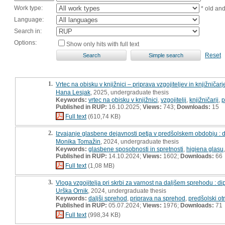
Work type:
* old an
Language:
Search in:
Options:
Show only hits with full text
Reset
1.
Vrtec na obisku v knjižnici – priprava vzgojiteljev in knjižniča
Hana Lesjak
, 2025, undergraduate thesis
Keywords:
vrtec na obisku v knjižnici
,
vzgojitelji
,
knjižničarji
,
p
Published in RUP:
16.10.2025;
Views:
743;
Downloads:
15
Full text
(610,74 KB)
2.
Izvajanje glasbene dejavnosti petja v predšolskem obdobju :
Monika Tomažin
, 2024, undergraduate thesis
Keywords:
glasbene sposobnosti in spretnosti
,
higiena glasu
Published in RUP:
14.10.2024;
Views:
1602;
Downloads:
66
Full text
(1,08 MB)
3.
Vloga vzgojitelja pri skrbi za varnost na daljšem sprehodu : 
Urška Ornik
, 2024, undergraduate thesis
Keywords:
daljši sprehod
,
priprava na sprehod
,
predšolski ot
Published in RUP:
05.07.2024;
Views:
1976;
Downloads:
71
Full text
(998,34 KB)