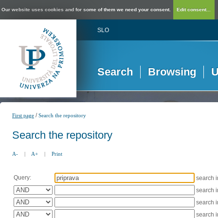
Our website uses cookies and for some of them we need your consent.
Edit consent...
SLO
Search
Browsing
U
/
First page
Search the repository
Search the repository
A-
|
A+
|
Print
Query:
search 
search 
search 
search 