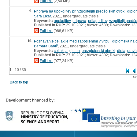
Full text
(2,50 MB)
9.
Priprava na upokojitev pri vzgojiteljih predšolskih otrok : dipl
Sara Likar
, 2021, undergraduate thesis
Keywords:
upokojitev
,
priprava
,
prilagoditev
,
vzgojitelji predš
Published in RUP:
29.10.2021;
Views:
4589;
Downloads:
13
Full text
(988,61 KB)
10.
Poznavanje celiakije med zaposlenimi v vrtcu : diplomska nal
Barbara Babič
, 2021, undergraduate thesis
Keywords:
celiakija
,
gluten
,
brezglutenski obroki
,
dieta
,
pravi
Published in RUP:
27.10.2021;
Views:
4302;
Downloads:
12
Full text
(977,24 KB)
1 - 10 / 35
Se
Back to top