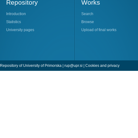
Repository
Works
Introduction
Search
Statistics
Browse
University pages
Upload of final works
Repository of University of Primorska |
rup@upr.si
|
Cookies and privacy