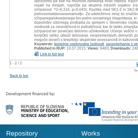
opozorimo pa tudi na možnost zanikanja in/ali odpora. Ključni
vojaki na misijah, najnižje pa skupina zdravih vojakov (r
izčrpanost: ?2=6,316; p=0,043). Razlike med SK1-Z in SK2-B po
psihosomatskonaravnanostjo. Za udeležence misij so značilni 
izčrpanega/okvarjenega bio-psiho-socialnega blagostanja, ki 
dopolnitev izbirnega postopka za sprejem v Slovensko vojsko 
vrednosti za nevrotičnost in psihotičnost, kar bi lahko zmanjš
izčrpanost ter povečalo delovno učinkovitost. Učenje veščin 
konjički) lahko ublaži delovanje nespremenljivih delovnih po
mogoče doseči s krepitvijo skupinske povezanosti in kakovosti 
Keywords:
temeljne osebnostne lastnosti
,
spoprijemanje s s
Published in RUP:
10.07.2015;
Views:
6483;
Downloads:
24
Link to full text
1 - 2 / 2
Se
Back to top
Repository
Works