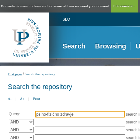
Our website uses cookies and for some of them we need your consent.
Edit consent...
SLO
Search
Browsing
U
/
First page
Search the repository
Search the repository
A-
|
A+
|
Print
Query:
search 
search 
search 
search 