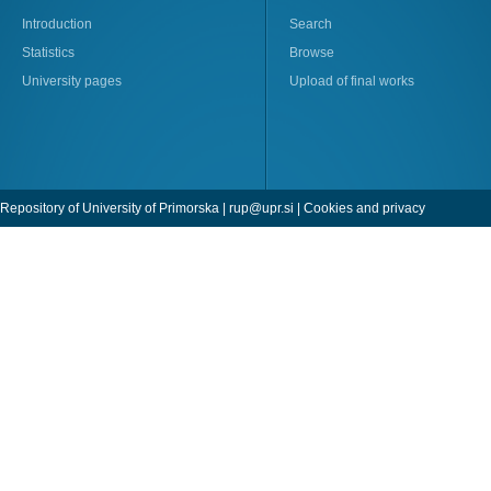
Introduction
Search
Statistics
Browse
University pages
Upload of final works
Repository of University of Primorska |
rup@upr.si
|
Cookies and privacy