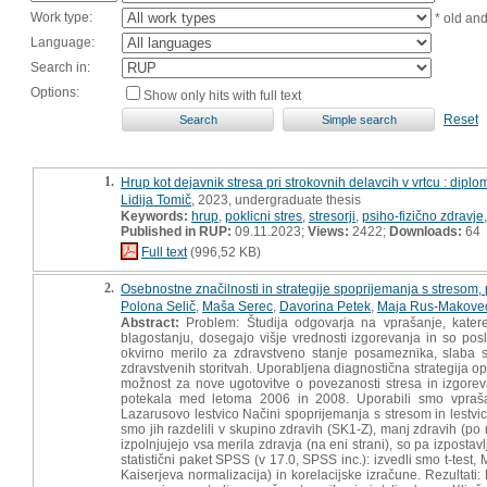
Work type:
* old an
Language:
Search in:
Options:
Show only hits with full text
Reset
1.
Hrup kot dejavnik stresa pri strokovnih delavcih v vrtcu : dipl
Lidija Tomič
, 2023, undergraduate thesis
Keywords:
hrup
,
poklicni stres
,
stresorji
,
psiho-fizično zdravje
Published in RUP:
09.11.2023;
Views:
2422;
Downloads:
64
Full text
(996,52 KB)
2.
Osebnostne značilnosti in strategije spoprijemanja s stresom,
Polona Selič
,
Maša Serec
,
Davorina Petek
,
Maja Rus-Makove
Abstract:
Problem: Študija odgovarja na vprašanje, katere 
blagostanju, dosegajo višje vrednosti izgorevanja in so posl
okvirno merilo za zdravstveno stanje posameznika, slaba 
zdravstvenih storitvah. Uporabljena diagnostična strategija op
možnost za nove ugotovitve o povezanosti stresa in izgoreva
potekala med letoma 2006 in 2008. Uporabili smo vpraša
Lazarusovo lestvico Načini spoprijemanja s stresom in lestvi
smo jih razdelili v skupino zdravih (SK1-Z), manj zdravih (po 
izpolnjujejo vsa merila zdravja (na eni strani), so pa izpost
statistični paket SPSS (v 17.0, SPSS inc.): izvedli smo t-test,
Kaiserjeva normalizacija) in korelacijske izračune. Rezultat