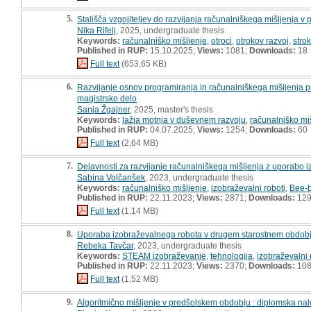
5.
Stališča vzgojiteljev do razvijanja računalniškega mišljenja 
Nika Rifelj
, 2025, undergraduate thesis
Keywords:
računalniško mišljenje
,
otroci
,
otrokov razvoj
,
stro
Published in RUP:
15.10.2025;
Views:
1081;
Downloads:
18
Full text
(653,65 KB)
6.
Razvijanje osnov programiranja in računalniškega mišljenja p
magistrsko delo
Sanja Žgajner
, 2025, master's thesis
Keywords:
lažja motnja v duševnem razvoju
,
računalniško mi
Published in RUP:
04.07.2025;
Views:
1254;
Downloads:
60
Full text
(2,64 MB)
7.
Dejavnosti za razvijanje računalniškega mišljenja z uporabo i
Sabina Volčanšek
, 2023, undergraduate thesis
Keywords:
računalniško mišljenje
,
izobraževalni roboti
,
Bee-b
Published in RUP:
22.11.2023;
Views:
2871;
Downloads:
12
Full text
(1,14 MB)
8.
Uporaba izobraževalnega robota v drugem starostnem obdobj
Rebeka Tavčar
, 2023, undergraduate thesis
Keywords:
STEAM izobraževanje
,
tehnologija
,
izobraževalni 
Published in RUP:
22.11.2023;
Views:
2370;
Downloads:
10
Full text
(1,52 MB)
9.
Algoritmično mišljenje v predšolskem obdobju : diplomska na