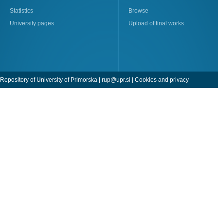
Statistics
Browse
University pages
Upload of final works
Repository of University of Primorska |
rup@upr.si
|
Cookies and privacy