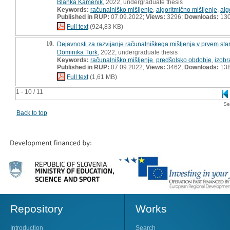
Blanka Kamenik
, 2022, undergraduate thesis
Keywords:
računalniško mišljenje
,
algoritmično mišljenje
,
alg
Published in RUP:
07.09.2022;
Views:
3296;
Downloads:
13
Full text
(924,83 KB)
10.
Dejavnosti za razvijanje računalniškega mišljenja v prvem st
Dominika Turk
, 2022, undergraduate thesis
Keywords:
računalniško mišljenje
,
predšolsko obdobje
,
izobr
Published in RUP:
07.09.2022;
Views:
3462;
Downloads:
13
Full text
(1,61 MB)
1 - 10 / 11
Se
Back to top
Repository
Works
Introduction
Search