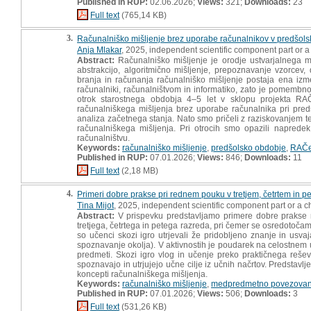
Published in RUP:
02.06.2026;
Views:
321;
Downloads:
23
Full text
(765,14 KB)
3.
Računalniško mišljenje brez uporabe računalnikov v predšol
Anja Mlakar
, 2025, independent scientific component part or 
Abstract:
Računalniško mišljenje je orodje ustvarjalnega mi
abstrakcijo, algoritmično mišljenje, prepoznavanje vzorcev, 
branja in računanja računalniško mišljenje postaja ena izme
računalniki, računalništvom in informatiko, zato je pomembno
otrok starostnega obdobja 4–5 let v sklopu projekta RAČ
računalniškega mišljenja brez uporabe računalnika pri predš
analiza začetnega stanja. Nato smo pričeli z raziskovanjem t
računalniškega mišljenja. Pri otrocih smo opazili napredek 
računalništvu.
Keywords:
računalniško mišljenje
,
predšolsko obdobje
,
RAČ
Published in RUP:
07.01.2026;
Views:
846;
Downloads:
11
Full text
(2,18 MB)
4.
Primeri dobre prakse pri rednem pouku v tretjem, četrtem in p
Tina Mijot
, 2025, independent scientific component part or a 
Abstract:
V prispevku predstavljamo primere dobre prakse 
tretjega, četrtega in petega razreda, pri čemer se osredotoč
so učenci skozi igro utrjevali že pridobljeno znanje in usva
spoznavanje okolja). V aktivnostih je poudarek na celostnem uč
predmeti. Skozi igro vlog in učenje preko praktičnega reše
spoznavajo in utrjujejo učne cilje iz učnih načrtov. Predstavl
koncepti računalniškega mišljenja.
Keywords:
računalniško mišljenje
,
medpredmetno povezovan
Published in RUP:
07.01.2026;
Views:
506;
Downloads:
3
Full text
(531,26 KB)