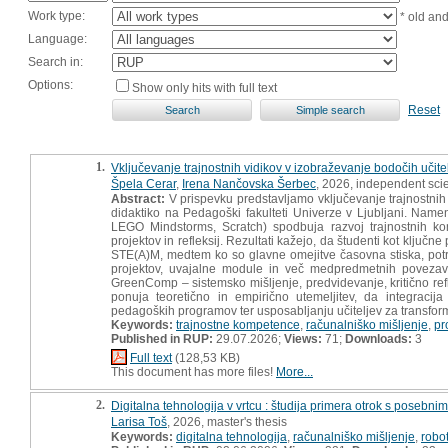
Work type:
* old an
Language:
Search in:
Options:
Show only hits with full text
Reset
1.
Vključevanje trajnostnih vidikov v izobraževanje bodočih učite
Špela Cerar
,
Irena Nančovska Šerbec
, 2026, independent sci
Abstract:
V prispevku predstavljamo vključevanje trajnostnih
didaktiko na Pedagoški fakulteti Univerze v Ljubljani. Namen 
LEGO Mindstorms, Scratch) spodbuja razvoj trajnostnih komp
projektov in refleksij. Rezultati kažejo, da študenti kot ključ
STE(A)M, medtem ko so glavne omejitve časovna stiska, potr
projektov, uvajalne module in več medpredmetnih povezav.
GreenComp – sistemsko mišljenje, predvidevanje, kritično refl
ponuja teoretično in empirično utemeljitev, da integraci
pedagoških programov ter usposabljanju učiteljev za transfo
Keywords:
trajnostne kompetence
,
računalniško mišljenje
,
pr
Published in RUP:
29.07.2026;
Views:
71;
Downloads:
3
Full text
(128,53 KB)
This document has more files!
More...
2.
Digitalna tehnologija v vrtcu : študija primera otrok s posebni
Larisa Toš
, 2026, master's thesis
Keywords:
digitalna tehnologija
,
računalniško mišljenje
,
robo