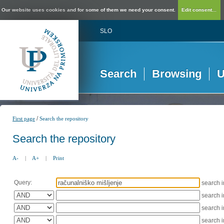
Our website uses cookies and for some of them we need your consent.
Edit consent...
SLO
Search
Browsing
U
/
First page
Search the repository
Search the repository
A-
|
A+
|
Print
Query:
search 
search 
search 
search 