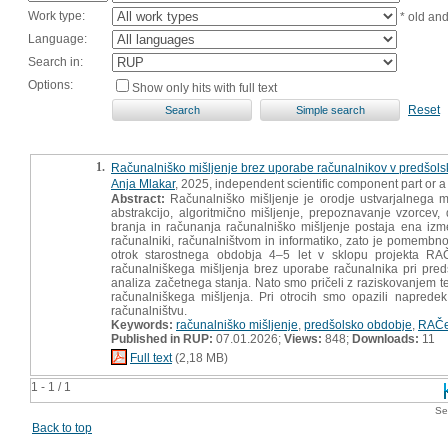
Work type:
* old an
Language:
Search in:
Options:
Show only hits with full text
Reset
1.
Računalniško mišljenje brez uporabe računalnikov v predšol
Anja Mlakar
, 2025, independent scientific component part or 
Abstract:
Računalniško mišljenje je orodje ustvarjalnega mi
abstrakcijo, algoritmično mišljenje, prepoznavanje vzorcev, 
branja in računanja računalniško mišljenje postaja ena izme
računalniki, računalništvom in informatiko, zato je pomembno
otrok starostnega obdobja 4–5 let v sklopu projekta RAČ
računalniškega mišljenja brez uporabe računalnika pri predš
analiza začetnega stanja. Nato smo pričeli z raziskovanjem t
računalniškega mišljenja. Pri otrocih smo opazili napredek 
računalništvu.
Keywords:
računalniško mišljenje
,
predšolsko obdobje
,
RAČ
Published in RUP:
07.01.2026;
Views:
848;
Downloads:
11
Full text
(2,18 MB)
1 - 1 / 1
Se
Back to top