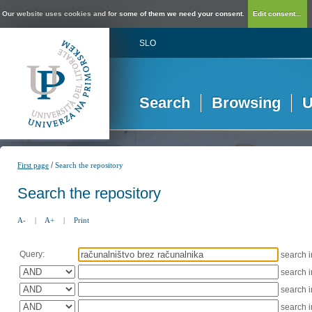
Our website uses cookies and for some of them we need your consent.
Edit consent...
SLO
Search
Browsing
U
/
First page
Search the repository
Search the repository
A-
|
A+
|
Print
Query:
search 
search 
search 
search 