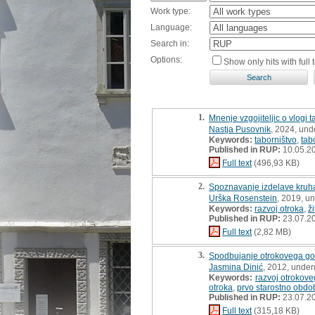
Work type:
Language:
Search in:
Options:
Show only hits with full t
1.
Mnenje vzgojiteljic o vlogi 
Nastja Pusovnik
, 2024, und
Keywords:
taborništvo
,
tab
Published in RUP:
10.05.2
Full text
(496,93 KB)
2.
Spoznavanje izdelave kruh
Urška Rosenstein
, 2019, u
Keywords:
razvoj otroka
,
ži
Published in RUP:
23.07.2
Full text
(2,82 MB)
3.
Spodbujanje otrokovega go
Jasmina Dinić
, 2012, under
Keywords:
razvoj otrokov
otroka
,
prvo starostno obdo
Published in RUP:
23.07.2
Full text
(315,18 KB)