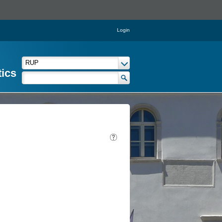
Login
tics