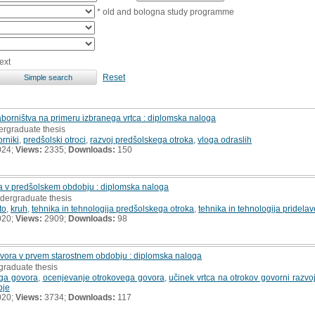
* old and bologna study programme
ext
Reset
taborništva na primeru izbranega vrtca : diplomska naloga
ergraduate thesis
orniki
,
predšolski otroci
,
razvoj predšolskega otroka
,
vloga odraslih
024;
Views:
2335;
Downloads:
150
a v predšolskem obdobju : diplomska naloga
ndergraduate thesis
to
,
kruh
,
tehnika in tehnologija predšolskega otroka
,
tehnika in tehnologija pridelav
020;
Views:
2909;
Downloads:
98
vora v prvem starostnem obdobju : diplomska naloga
graduate thesis
ega govora
,
ocenjevanje otrokovega govora
,
učinek vrtca na otrokov govorni razvo
bje
020;
Views:
3734;
Downloads:
117