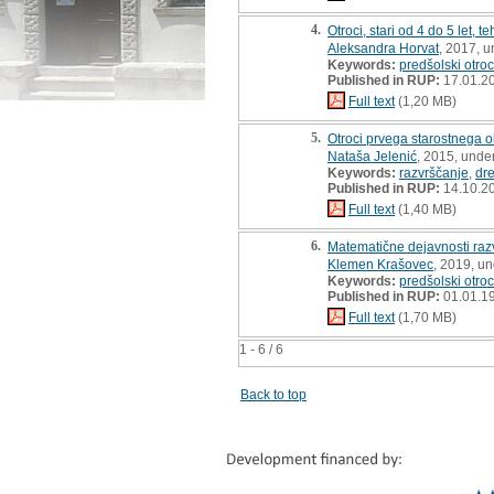
4.
Otroci, stari od 4 do 5 let, 
Aleksandra Horvat
, 2017, 
Keywords:
predšolski otroc
Published in RUP:
17.01.2
Full text
(1,20 MB)
5.
Otroci prvega starostnega o
Nataša Jelenić
, 2015, unde
Keywords:
razvrščanje
,
dre
Published in RUP:
14.10.2
Full text
(1,40 MB)
6.
Matematične dejavnosti raz
Klemen Krašovec
, 2019, u
Keywords:
predšolski otroc
Published in RUP:
01.01.19
Full text
(1,70 MB)
1 - 6 / 6
Back to top