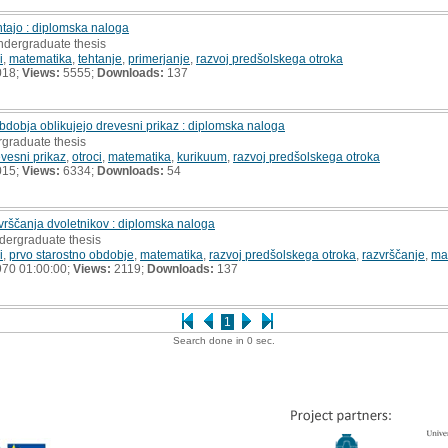
tehtajo : diplomska naloga
undergraduate thesis
i
,
matematika
,
tehtanje
,
primerjanje
,
razvoj predšolskega otroka
018;
Views:
5555;
Downloads:
137
bdobja oblikujejo drevesni prikaz : diplomska naloga
rgraduate thesis
vesni prikaz
,
otroci
,
matematika
,
kurikuum
,
razvoj predšolskega otroka
015;
Views:
6334;
Downloads:
54
vrščanja dvoletnikov : diplomska naloga
ndergraduate thesis
i
,
prvo starostno obdobje
,
matematika
,
razvoj predšolskega otroka
,
razvrščanje
,
ma
70 01:00:00;
Views:
2119;
Downloads:
137
1
Search done in 0 sec.