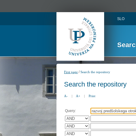
SLO
Searc
/
First page
Search the repository
Search the repository
A-
|
A+
|
Print
Query: