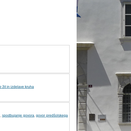
e žit in izdelave kruha
j
,
spodbujanje govora
,
govor predšolskega