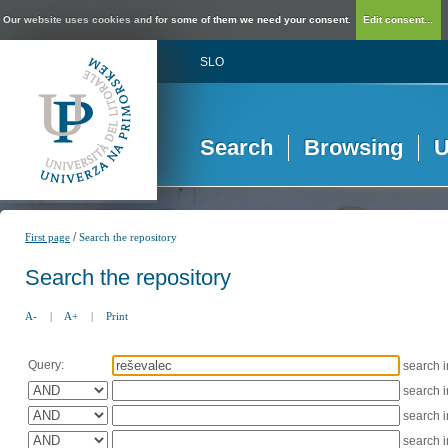
Our website uses cookies and for some of them we need your consent.
Edit consent...
SLO
Search
Browsing
U
/
First page
Search the repository
Search the repository
A-
|
A+
|
Print
Query:
search 
search 
search 
search 