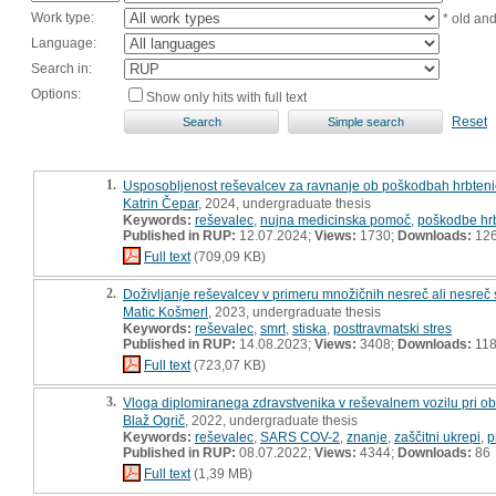
Work type:
* old an
Language:
Search in:
Options:
Show only hits with full text
Reset
1.
Usposobljenost reševalcev za ravnanje ob poškodbah hrbteni
Katrin Čepar
, 2024, undergraduate thesis
Keywords:
reševalec
,
nujna medicinska pomoč
,
poškodbe hr
Published in RUP:
12.07.2024;
Views:
1730;
Downloads:
12
Full text
(709,09 KB)
2.
Doživljanje reševalcev v primeru množičnih nesreč ali nesreč
Matic Košmerl
, 2023, undergraduate thesis
Keywords:
reševalec
,
smrt
,
stiska
,
posttravmatski stres
Published in RUP:
14.08.2023;
Views:
3408;
Downloads:
11
Full text
(723,07 KB)
3.
Vloga diplomiranega zdravstvenika v reševalnem vozilu pri 
Blaž Ogrič
, 2022, undergraduate thesis
Keywords:
reševalec
,
SARS COV-2
,
znanje
,
zaščitni ukrepi
,
p
Published in RUP:
08.07.2022;
Views:
4344;
Downloads:
86
Full text
(1,39 MB)