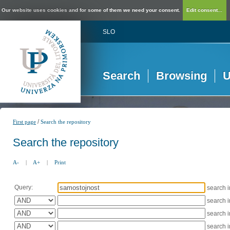
Our website uses cookies and for some of them we need your consent.
Edit consent...
SLO
Search
Browsing
U
/
First page
Search the repository
Search the repository
A-
|
A+
|
Print
Query:
search 
search 
search 
search 