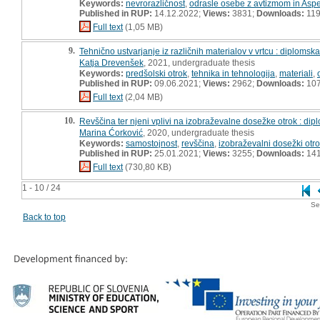
Keywords:
nevrorazličnost
,
odrasle osebe z avtizmom in Asp
Published in RUP:
14.12.2022;
Views:
3831;
Downloads:
11
Full text
(1,05 MB)
9.
Tehnično ustvarjanje iz različnih materialov v vrtcu : diplomsk
Katja Drevenšek
, 2021, undergraduate thesis
Keywords:
predšolski otrok
,
tehnika in tehnologija
,
materiali
,
Published in RUP:
09.06.2021;
Views:
2962;
Downloads:
10
Full text
(2,04 MB)
10.
Revščina ter njeni vplivi na izobraževalne dosežke otrok : di
Marina Ćorković
, 2020, undergraduate thesis
Keywords:
samostojnost
,
revščina
,
izobraževalni dosežki otr
Published in RUP:
25.01.2021;
Views:
3255;
Downloads:
14
Full text
(730,80 KB)
1 - 10 / 24
Se
Back to top