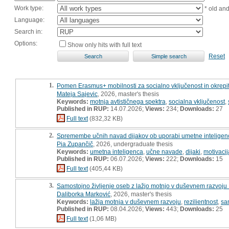
Work type:
* old an
Language:
Search in:
Options:
Show only hits with full text
Reset
1.
Pomen Erasmus+ mobilnosti za socialno vključenost in okrepit
Mateja Sajevic
, 2026, master's thesis
Keywords:
motnja avtističnega spektra
,
socialna vključenost
,
Published in RUP:
14.07.2026;
Views:
234;
Downloads:
27
Full text
(832,32 KB)
2.
Spremembe učnih navad dijakov ob uporabi umetne inteligenc
Pia Zupančič
, 2026, undergraduate thesis
Keywords:
umetna inteligenca
,
učne navade
,
dijaki
,
motivacij
Published in RUP:
06.07.2026;
Views:
222;
Downloads:
15
Full text
(405,44 KB)
3.
Samostojno življenje oseb z lažjo motnjo v duševnem razvoju 
Daliborka Marković
, 2026, master's thesis
Keywords:
lažja motnja v duševnem razvoju
,
rezilientnost
,
sa
Published in RUP:
08.04.2026;
Views:
443;
Downloads:
25
Full text
(1,06 MB)